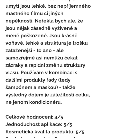
umytí jsou lehké, bez nepříjemného 
mastného filmu či jiných 
nepěkností. Neřekla bych ale, že 
jsou nějak zásadně vyživené a 
méně poškozené. Jsou krásně 
voňavé, lehké a struktura je trošku 
zataženější - to ano - ale 
samozřejmě asi nemůžu čekat 
zázraky a rapidní změnu struktury 
vlasu. Používám v kombinaci s 
dalšími produkty řady (tedy 
šampónem a maskou) - takže 
výsledný dojem je záležitostí celku, 
ne jenom kondicionéru.
Celkové hodnocení: 4/5 
Jednoduchost aplikace: 5/5 
Kosmetická kvalita produktu: 5/5 