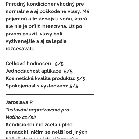
Prírodný kondicionér vhodný pre 
normálne a aj poškodené vlasy. Má 
príjemnú a trvácnejšiu vôňu, ktorá 
ale nie je príliž intenzívna. Už po 
prvom použití vlasy boli 
vyživenejšie a aj sa lepšie 
rozčesávali.
Celkové hodnocení: 5/5 
Jednoduchost aplikace: 5/5 
Kosmetická kvalita produktu: 5/5 
Spokojenost s výsledkem: 5/5
Jaroslava P. 
Testování organizované pro 
Notino.cz/sk 
Kondicionér mě zcela úplně 
nenadchl, ničím se neliší od jiných 