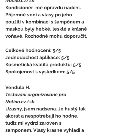
Notino.cz/sk 
Kondicionér  mě opravdu nadchl. 
Příjemně voní a vlasy po jeho 
použití v kombinaci s šampónem a 
maskou byly hebké, lesklé a krásně 
voňavé. Rozhodně mohu doporučit. 
Celkové hodnocení: 5/5 
Jednoduchost aplikace: 5/5 
Kosmetická kvalita produktu: 5/5 
Spokojenost s výsledkem: 5/5
Vendula H. 
Testování organizované pro 
Notino.cz/sk 
Uzasny, jsem nadsena. Je hustý tak 
akorat a nespotrebuji ho hodne, 
tudiz mi vydrzi zaroven s 
samponem. Vlasy krasne vyhladi a 