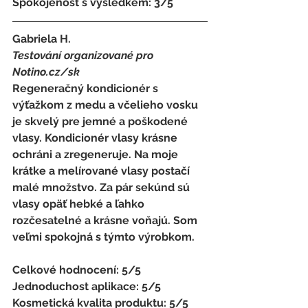
Spokojenost s výsledkem: 3/5
Gabriela H. 
Testování organizované pro 
Notino.cz/sk 
Regeneračný kondicionér s 
výťažkom z medu a včelieho vosku  
je skvelý pre jemné a poškodené 
vlasy. Kondicionér vlasy krásne 
ochráni a zregeneruje. Na moje 
krátke a melírované vlasy postačí 
malé množstvo. Za pár sekúnd sú 
vlasy opäť hebké a ľahko 
rozčesatelné a krásne voňajú. Som 
veľmi spokojná s týmto výrobkom.
Celkové hodnocení: 5/5 
Jednoduchost aplikace: 5/5 
Kosmetická kvalita produktu: 5/5 