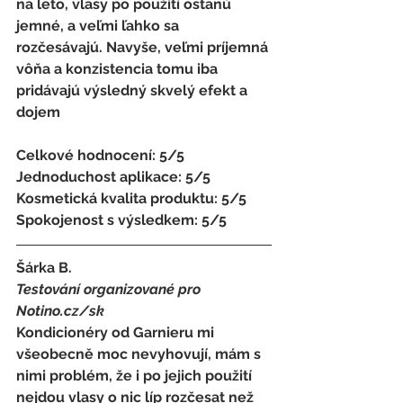
na leto, vlasy po použití ostanú 
jemné, a veľmi ľahko sa 
rozčesávajú. Navyše, veľmi príjemná 
vôňa a konzistencia tomu iba 
pridávajú výsledný skvelý efekt a 
dojem
Celkové hodnocení: 5/5 
Jednoduchost aplikace: 5/5 
Kosmetická kvalita produktu: 5/5 
Spokojenost s výsledkem: 5/5
Šárka B. 
Testování organizované pro 
Notino.cz/sk 
Kondicionéry od Garnieru mi 
všeobecně moc nevyhovují, mám s 
nimi problém, že i po jejich použití 
nejdou vlasy o nic líp rozčesat než 