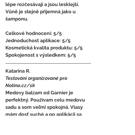
lépe rozčesávají a jsou lesklejší. 
Vůně je stejně příjemná jako u 
šamponu.
Celkové hodnocení: 5/5 
Jednoduchost aplikace: 5/5 
Kosmetická kvalita produktu: 5/5 
Spokojenost s výsledkem: 5/5
Katarina R. 
Testování organizované pro 
Notino.cz/sk 
Medovy balzam od Garnier je 
perfektný. Používam celu medovu 
sadu a som veľmi spokojná. Vlasy 
mám dosť suché a po aplikácii sa 
krásne hydratuju a ľahko 
rozcesavaju. Odporúčam 