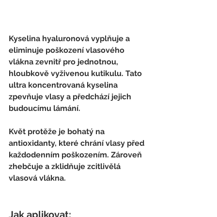
Kyselina hyaluronová
 vyplňuje a 
eliminuje poškození vlasového 
vlákna zevnitř pro jednotnou, 
hloubkově vyživenou kutikulu. Tato 
ultra koncentrovaná kyselina 
zpevňuje vlasy a předchází jejich 
budoucímu lámání. 
Květ protěže
 je bohatý na 
antioxidanty, které chrání vlasy před 
každodenním poškozením. Zároveň 
zhebčuje a zklidňuje zcitlivělá 
vlasová vlákna.
Jak aplikovat: