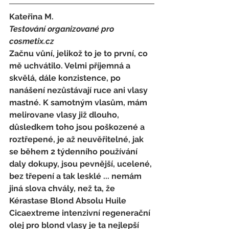
Kateřina M. 
Testování organizované pro 
cosmetix.cz
Začnu vůní, jelikož to je to první, co 
mě uchvátilo. Velmi příjemná a 
skvělá, dále konzistence, po 
nanášení nezůstávají ruce ani vlasy 
mastné. K samotným vlasům, mám 
melirovane vlasy již dlouho, 
důsledkem toho jsou poškozené a 
roztřepené, je až neuvěřitelné, jak 
se během 2 týdenního používání 
daly dokupy, jsou pevnější, ucelené, 
bez třepení a tak lesklé ... nemám 
jiná slova chvály, než ta, že 
Kérastase Blond Absolu Huile 
Cicaextreme intenzivní regenerační 
olej pro blond vlasy je ta nejlepší 