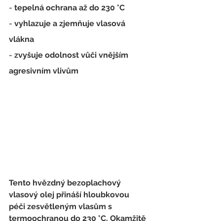
- 
tepelná ochrana až do 230 °C
- 
vyhlazuje a zjemňuje vlasová 
vlákna
- 
zvyšuje odolnost
 vůči vnějším 
agresivním vlivům
Tento hvězdný bezoplachový 
vlasový olej přináší 
hloubkovou 
péči
 zesvětleným vlasům s 
termoochranou do 230 °C
. Okamžitě 