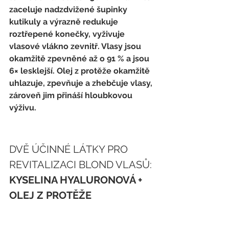
zaceluje nadzdvižené šupinky 
kutikuly a výrazně redukuje 
roztřepené konečky, vyživuje 
vlasové vlákno zevnitř. Vlasy jsou 
okamžitě 
zpevněné až o 91 %
 a jsou 
6× lesklejší
. Olej z protěže okamžitě 
uhlazuje, zpevňuje a zhebčuje vlasy, 
zároveň jim přináší 
hloubkovou 
výživu
.
DVĚ ÚČINNÉ LÁTKY PRO 
REVITALIZACI BLOND VLASŮ:
KYSELINA HYALURONOVÁ + 
OLEJ Z PROTĚŽE