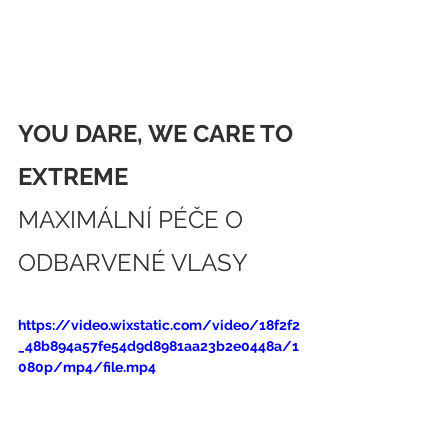
YOU DARE, WE CARE TO 
EXTREME
MAXIMÁLNÍ PÉČE O 
ODBARVENÉ VLASY  
https://video.wixstatic.com/video/18f2f2
_48b894a57fe54d9d8981aa23b2e0448a/1
080p/mp4/file.mp4