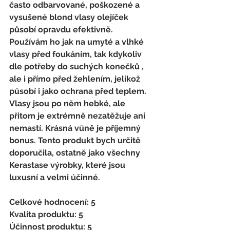
často odbarvované, poškozené a 
vysušené blond vlasy olejíček 
působí opravdu efektivně. 
Používám ho jak na umyté a vlhké 
vlasy před foukáním, tak kdykoliv 
dle potřeby do suchých konečků , 
ale i přímo před žehlením, jelikož 
působí i jako ochrana před teplem. 
Vlasy jsou po něm hebké, ale 
přitom je extrémně nezatěžuje ani 
nemastí. Krásná vůně je příjemný 
bonus. Tento produkt bych určitě 
doporučila, ostatně jako všechny 
Kerastase výrobky, které jsou 
luxusní a velmi účinné. 
Celkové hodnocení: 5 
Kvalita produktu: 5 
Účinnost produktu: 5 