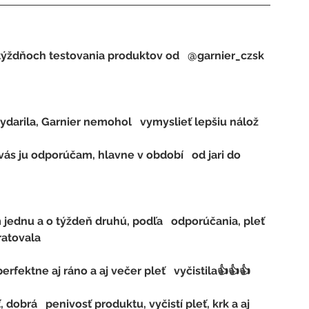
týždňoch testovania produktov od   @garnier_czsk 
ratovala
erfektne aj ráno a aj večer pleť   vyčistila👍👍👍