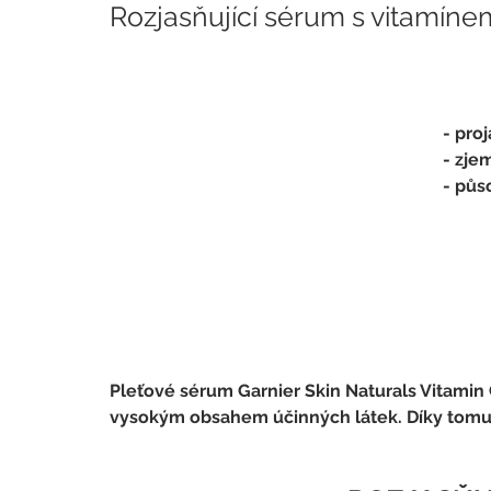
Rozjasňující sérum s vitamíne
- pro
- zje
- půs
Pleťové sérum Garnier Skin Naturals Vitamin
vysokým obsahem účinných látek. Díky tomu po