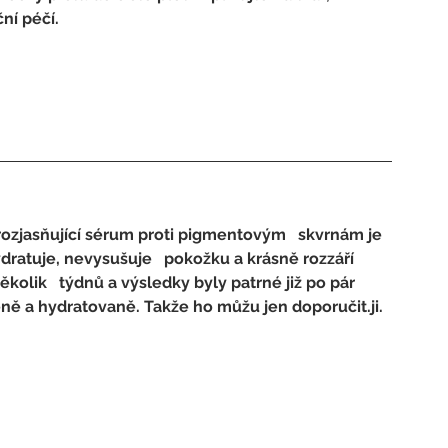
ní péčí.
rozjasňující sérum proti pigmentovým   skvrnám je 
dratuje, nevysušuje   pokožku a krásně rozzáří 
kolik   týdnů a výsledky byly patrné již po pár 
eně a hydratovaně. Takže ho můžu jen doporučit.ji.