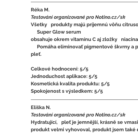
Réka M.
Testování organizované pro Notino.cz/sk 
Všetky   produkty majú príjemnú vôňu citruso
     Super Glow serum 
obsahuje okrem vitamínu C aj zložky   niacinam
     Pomáha eliminovať pigmentové škvrny a pomáha tvorbe aktívného kolagénu pre   jemnejšiu 
pleť.
Celkové hodnocení: 5/5 
Jednoduchost aplikace: 5/5 
Kosmetická kvalita produktu: 5/5 
Spokojenost s výsledkem: 5/5
Eliška N.
Testování organizované pro Notino.cz/sk 
Hydratující,   pleť je jemnější, krásně se vma
produkt velmi vyhovoval, produkt jsem také d