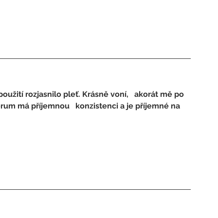
užití rozjasnilo pleť. Krásně voní,   akorát mě po 
érum má příjemnou   konzistenci a je příjemné na 