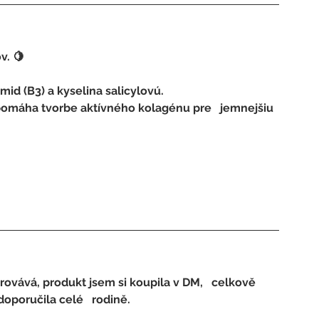
v. 🍋
id (B3) a kyselina salicylovú. 
sirovává, produkt jsem si koupila v DM,   celkově 
oporučila celé   rodině.