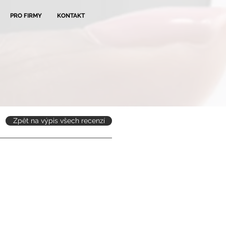
PRO FIRMY
KONTAKT
Zpět na výpis všech recenzí