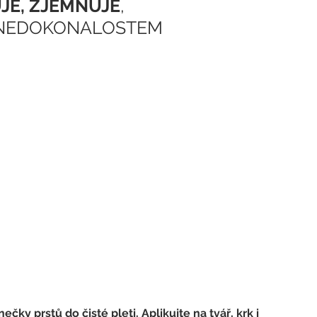
JE, ZJEMŇUJE
,
 NEDOKONALOSTEM
y prstů do čisté pleti. Aplikujte na tvář, krk i 