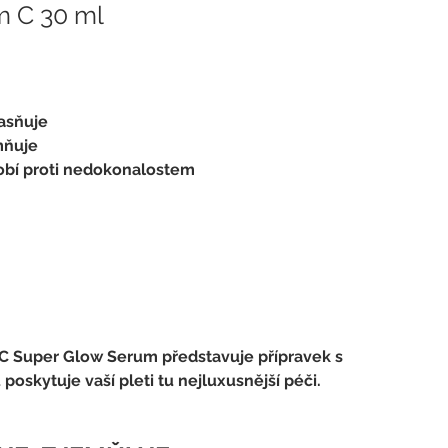
m C 30 ml
jasňuje
mňuje
obí proti nedokonalostem
 C Super Glow Serum představuje přípravek s 
skytuje vaší pleti tu nejluxusnější péči.