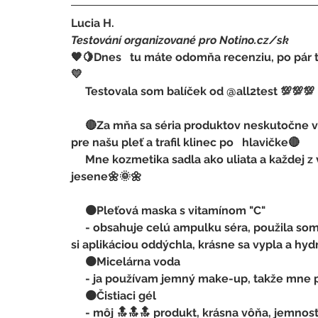
Lucia H.
Testování organizované pro Notino.cz/sk 
🧡🍋Dnes   tu máte odomňa recenziu, po pár 
💛
     Testovala som balíček od @all2test 💯💯💯
     🔴Za mňa sa séria produktov neskutočne vydarila, Garnier nemohol   vymyslieť lepšiu nálož 
pre našu pleť a trafil klinec po   hlavičke🔴
     Mne kozmetika sadla ako uliata a každej z vás ju odporúčam, hlavne v období   od jari do 
jesene🌼🌞🌼
     🟠Pleťová maska s vitamínom "C"
     - obsahuje celú ampulku séra, použila som jednu a o týždeň druhú, podľa   odporúčania, pleť 
si aplikáciou oddýchla, krásne sa vypla a hyd
     🟠Micelárna voda
     - ja používam jemný make-up, takže mne p
     🟠Čistiaci gél
     - môj 🔝🔝🔝 produkt, krásna vôňa, jemnosť, dobrá   penivosť produktu, vyčistí pleť, krk a aj 