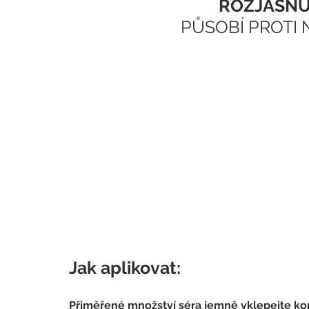
ROZJASŇU
PŮSOBÍ PROTI
Jak aplikovat:
Přiměřené množství séra jemně vklepejte konečk