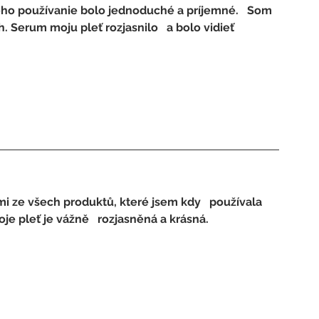
eho používanie bolo jednoduché a príjemné.   Som 
 Serum moju pleť rozjasnilo   a bolo vidieť 
mi ze všech produktů, které jsem kdy   používala 
 pleť je vážně   rozjasněná a krásná.