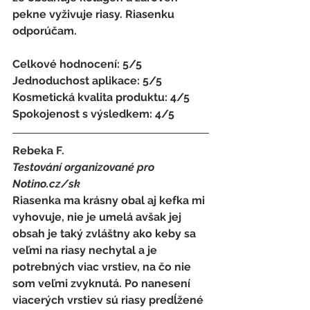
pekne vyživuje riasy. Riasenku 
odporúčam. 
Celkové hodnocení: 5/5 
Jednoduchost aplikace: 5/5 
Kosmetická kvalita produktu: 4/5 
Spokojenost s výsledkem: 4/5
Rebeka F. 
Testování organizované pro 
Notino.cz/sk 
Riasenka ma krásny obal aj kefka mi 
vyhovuje, nie je umelá avšak jej 
obsah je taký zvláštny ako keby sa 
veľmi na riasy nechytal a je 
potrebných viac vrstiev, na čo nie 
som veľmi zvyknutá. Po nanesení 
viacerých vrstiev sú riasy predĺžené 