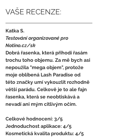
VAŠE RECENZE:
Katka S. 
Testování organizované pro 
Notino.cz/sk 
Dobrá řasenka, která přihodí řasám 
trochu toho objemu. Za mě bych asi 
nepoužila "mega objem", protože 
moje oblíbená Lash Paradise od 
této značky umí vykouzlit rozhodně 
větší parádu. Celkově je to ale fajn 
řasenka, která se neobtiskává a 
nevadí ani mým citlivým očím.
Celkové hodnocení: 3/5 
Jednoduchost aplikace: 4/5 
Kosmetická kvalita produktu: 4/5 