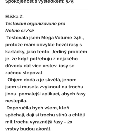
Spokojenost s výsledkem: 5/5
Eliška Z.
Testování organizované pro 
Notino.cz/sk 
 Testovala jsem Mega Volume 24h., 
protože mám obvykle hezčí řasy s 
kartáčky, jako tento. Jediný problém 
je, že když potřebuju z nějakého 
důvodu dát více vrstev, řasy se 
začnou slepovat.
  Objem dodá a je skvělá, jenom 
jsem si musela zvyknout na trochu 
jinou, pomalejší aplikaci, abych řasy 
neslepila. 
 Doporučila bych všem, kteří 
spěchají, dají si trochu stínů a chtějí 
mít trochu výraznější řasy - 2x 
vrstvy budou akorát. 