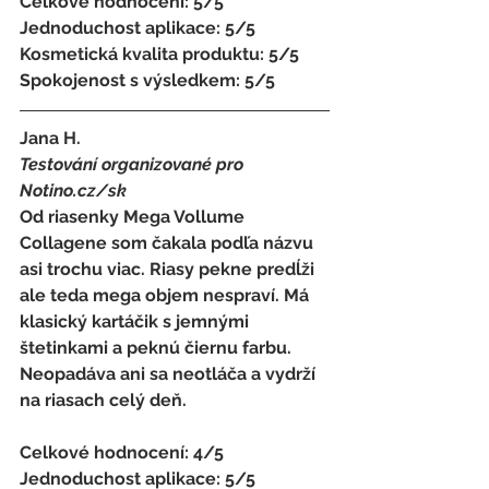
Celkové hodnocení: 5/5 
Jednoduchost aplikace: 5/5 
Kosmetická kvalita produktu: 5/5 
Spokojenost s výsledkem: 5/5
Jana H.
Testování organizované pro 
Notino.cz/sk 
Od riasenky Mega Vollume 
Collagene som čakala podľa názvu 
asi trochu viac. Riasy pekne predĺži 
ale teda mega objem nespraví. Má 
klasický kartáčik s jemnými 
štetinkami a peknú čiernu farbu. 
Neopadáva ani sa neotláča a vydrží 
na riasach celý deň. 
Celkové hodnocení: 4/5 
Jednoduchost aplikace: 5/5 