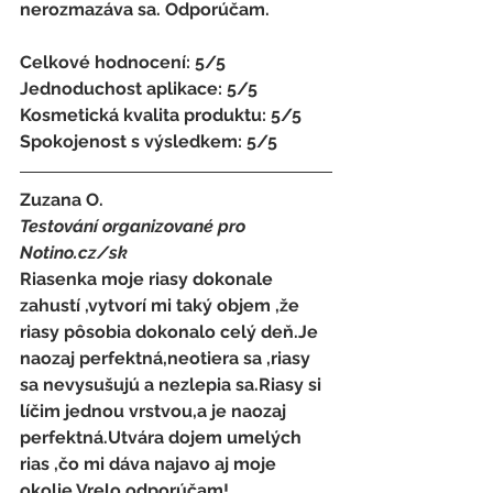
nerozmazáva sa. Odporúčam. 
Celkové hodnocení: 5/5 
Jednoduchost aplikace: 5/5 
Kosmetická kvalita produktu: 5/5 
Spokojenost s výsledkem: 5/5
Zuzana O. 
Testování organizované pro 
Notino.cz/sk 
Riasenka moje riasy dokonale 
zahustí ,vytvorí mi taký objem ,že 
riasy pôsobia dokonalo celý deň.Je 
naozaj perfektná,neotiera sa ,riasy 
sa nevysušujú a nezlepia sa.Riasy si 
líčim jednou vrstvou,a je naozaj 
perfektná.Utvára dojem umelých 
rias ,čo mi dáva najavo aj moje 
okolie.Vrelo odporúčam!