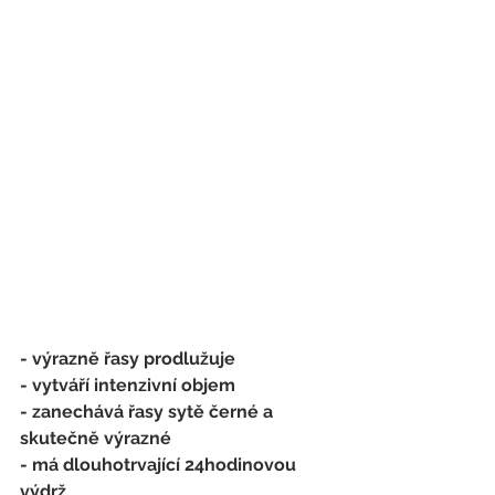
- výrazně řasy prodlužuje
- vytváří intenzivní objem
- zanechává řasy sytě černé a 
skutečně výrazné
- má dlouhotrvající 24hodinovou 
výdrž