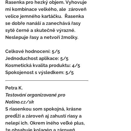
Řasenka pro hezký objem. Vyhovuje 
mi kombinace velkého, ale  zároveň 
velice jemného kartáčku.  Řasenka 
se dobře nanáší a zanechává řasy 
sytě černé a skutečně výrazné. 
Neslepuje řasy a netvoří žmolky.
Celkové hodnocení: 5/5 
Jednoduchost aplikace: 5/5 
Kosmetická kvalita produktu: 4/5 
Spokojenost s výsledkem: 5/5
Petra K. 
Testování organizované pro 
Notino.cz/sk 
S riasenkou som spokojná, krásne 
predĺži a zároveň aj zahustí riasy a 
nelepí ich. Okrem iného veľké plus, 
že obsahuje kolagén a zároveň 