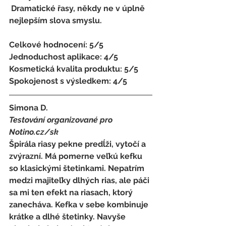
 Dramatické řasy, někdy ne v úplně 
nejlepším slova smyslu.
Celkové hodnocení: 5/5 
Jednoduchost aplikace: 4/5 
Kosmetická kvalita produktu: 5/5 
Spokojenost s výsledkem: 4/5
Simona D.
Testování organizované pro 
Notino.cz/sk 
Špirála riasy pekne predĺži, vytočí a 
zvýrazní. Má pomerne veľkú kefku 
so klasickými štetinkami. Nepatrím 
medzi majiteľky dlhých rias, ale páči 
sa mi ten efekt na riasach, ktorý 
zanecháva. Kefka v sebe kombinuje 
krátke a dlhé štetinky. Navyše 