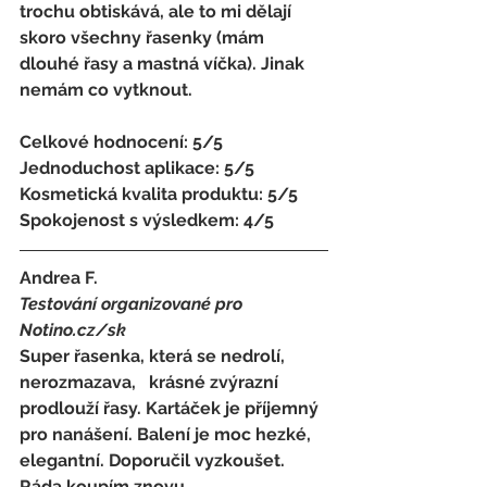
trochu obtiskává, ale to mi dělají 
skoro všechny řasenky (mám 
dlouhé řasy a mastná víčka). Jinak 
nemám co vytknout. 
Celkové hodnocení: 5/5 
Jednoduchost aplikace: 5/5 
Kosmetická kvalita produktu: 5/5 
Spokojenost s výsledkem: 4/5
Andrea F. 
Testování organizované pro 
Notino.cz/sk 
Super řasenka, která se nedrolí,  
nerozmazava,   krásné zvýrazní 
prodlouží řasy. Kartáček je příjemný 
pro nanášení. Balení je moc hezké, 
elegantní. Doporučil vyzkoušet. 
Ráda koupím znovu. 