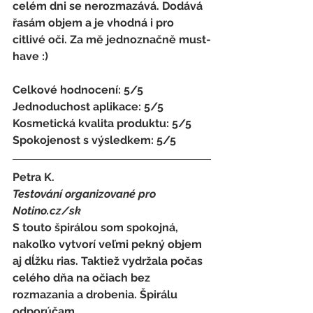
celém dni se nerozmazává. Dodává 
řasám objem a je vhodná i pro 
citlivé oči. Za mě jednoznačně must-
have :) 
Celkové hodnocení: 5/5 
Jednoduchost aplikace: 5/5 
Kosmetická kvalita produktu: 5/5 
Spokojenost s výsledkem: 5/5
Petra K. 
Testování organizované pro 
Notino.cz/sk 
S touto špirálou som spokojná, 
nakoľko vytvorí veľmi pekný objem 
aj dĺžku rias. Taktiež vydržala počas 
celého dňa na očiach bez 
rozmazania a drobenia. Špirálu 
odporúčam. 