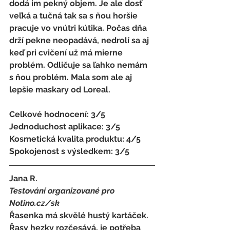
dodá im pekný objem. Je ale dosť 
veľká a tučná tak sa s ňou horšie 
pracuje vo vnútri kútika. Počas dňa 
drží pekne neopadává, nedrolí sa aj 
keď pri cvičení už má mierne 
problém. Odličuje sa ľahko nemám 
s ňou problém. Mala som ale aj 
lepšie maskary od Loreal. 
Celkové hodnocení: 3/5 
Jednoduchost aplikace: 3/5 
Kosmetická kvalita produktu: 4/5 
Spokojenost s výsledkem: 3/5
Jana R. 
Testování organizované pro 
Notino.cz/sk 
Řasenka má skvělé hustý kartáček. 
Řasy hezky rozčesává, je potřeba 