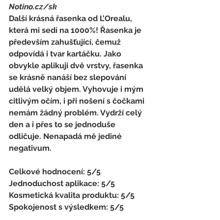
Notino.cz/sk
Další krásná řasenka od L’Orealu, 
která mi sedí na 1000%! Řasenka je 
především zahušťující, čemuž 
odpovídá i tvar kartáčku. Jako 
obvykle aplikuji dvě vrstvy, řasenka 
se krásně nanáší bez slepování 
udělá velký objem. Vyhovuje i mým 
citlivým očím, i při nošení s čočkami 
nemám žádný problém. Vydrží celý 
den a i přes to se jednoduše 
odličuje. Nenapadá mě jediné 
negativum. 
Celkové hodnocení: 5/5 
Jednoduchost aplikace: 5/5 
Kosmetická kvalita produktu: 5/5 
Spokojenost s výsledkem: 5/5