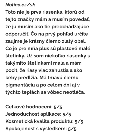
Notino.cz/sk 
Toto nie je prvá riasenka, ktorú od 
tejto značky mám a musím povedať, 
že ju musím ako tie predchádzajúce 
odporučiť. Čo na prvý pohľad určite 
zaujme je krásny čierno zlatý obal. 
Čo je pre mňa plus sú plastové malé 
štetinky. Už som niekoľko riasenky s 
takýmito štetinkami mala a mám 
pocit, že riasy viac zahustia a ako 
keby predĺžia. Má tmavú čiernu 
pigmentáciu a po celom dni aj v 
týchto teplách sa vôbec neotláča. 
Celkové hodnocení: 5/5 
Jednoduchost aplikace: 5/5 
Kosmetická kvalita produktu: 5/5 
Spokojenost s výsledkem: 5/5