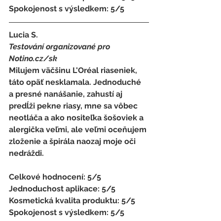
Spokojenost s výsledkem: 5/5
Lucia S. 
Testování organizované pro 
Notino.cz/sk 
Milujem väčšinu L'Oréal riaseniek, 
táto opäť nesklamala. Jednoduché 
a presné nanášanie, zahustí aj 
predĺži pekne riasy, mne sa vôbec 
neotláča a ako nositeľka šošoviek a 
alergička veľmi, ale veľmi oceňujem 
zloženie a špirála naozaj moje oči 
nedráždi. 
Celkové hodnocení: 5/5 
Jednoduchost aplikace: 5/5 
Kosmetická kvalita produktu: 5/5 
Spokojenost s výsledkem: 5/5