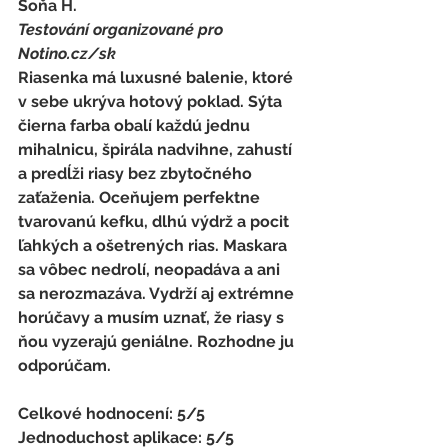
Soňa H. 
Testování organizované pro 
Notino.cz/sk 
Riasenka má luxusné balenie, ktoré 
v sebe ukrýva hotový poklad. Sýta 
čierna farba obalí každú jednu 
mihalnicu, špirála nadvihne, zahustí 
a predĺži riasy bez zbytočného 
zaťaženia. Oceňujem perfektne 
tvarovanú kefku, dlhú výdrž a pocit 
ľahkých a ošetrených rias. Maskara 
sa vôbec nedrolí, neopadáva a ani 
sa nerozmazáva. Vydrží aj extrémne 
horúčavy a musím uznať, že riasy s 
ňou vyzerajú geniálne. Rozhodne ju 
odporúčam. 
Celkové hodnocení: 5/5 
Jednoduchost aplikace: 5/5 