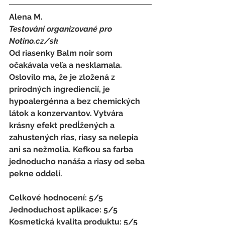
Alena M. 
Testování organizované pro 
Notino.cz/sk 
Od riasenky Balm noir som 
očakávala veľa a nesklamala. 
Oslovilo ma, že je zložená z 
prírodných ingrediencií, je 
hypoalergénna a bez chemických 
látok a konzervantov. Vytvára 
krásny efekt predĺžených a 
zahustených rias, riasy sa nelepia 
ani sa nežmolia. Kefkou sa farba 
jednoducho nanáša a riasy od seba 
pekne oddelí.
Celkové hodnocení: 5/5 
Jednoduchost aplikace: 5/5 
Kosmetická kvalita produktu: 5/5 