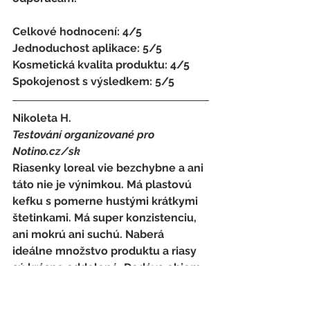
Celkové hodnocení: 4/5 
Jednoduchost aplikace: 5/5 
Kosmetická kvalita produktu: 4/5 
Spokojenost s výsledkem: 5/5
Nikoleta H. 
Testování organizované pro 
Notino.cz/sk 
Riasenky loreal vie bezchybne a ani 
táto nie je výnimkou. Má plastovú 
kefku s pomerne hustými krátkymi 
štetinkami. Má super konzistenciu, 
ani mokrú ani suchú. Naberá 
ideálne množstvo produktu a riasy 
sú krásne oddelené. Dodáva objem 
a predĺži riasy bez zaťaženia. Dá sa s 
ňou vytvoriť jemný prirodzený look i 