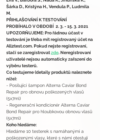
Eva V., Barbora S., Naďa K., Jindřiška K., 
Šárka D., Kristýna H., Vendula P., Ludmila 
M.
PŘIHLAŠOVÁNÍ K TESTOVÁNÍ 
PROBÍHALO V OBDOBÍ  2. 3. - 15. 3. 2021
UPOZORŇUJEME: Pro řádnou účast v 
testování je třeba mít registrovaný účet na 
All2test.com. Pokud nejste registrovaní, 
stačí se zaregistrovat 
zde
. Neregistrovaní 
uživatelé nejsou automaticky zařazení do 
výběru testerů.
Co testujeme (detaily produktů naleznete 
níže):
- Posilující šampon Alterna Caviar Bond 
Repair pro obnovu poškozených vlasů 
(5x7ml)
- Regenerační kondicionér Alterna Caviar 
Bond Repair pro hloubkovou obnovu vlasů 
(5x7ml)
Koho hledáme:
Hledáme 10 testerek s namáhanými a 
poškozenými vlasy, které s námi otestují 