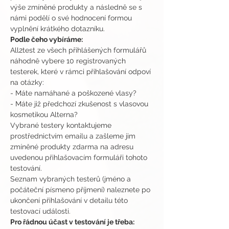
výše zmíněné produkty a následně se s 
námi podělí o své hodnocení formou 
vyplnění krátkého dotazníku.
Podle čeho vybíráme:
All2test ze všech přihlášených formulářů 
náhodně vybere 10 registrovaných 
testerek, které v rámci přihlašování odpoví 
na otázky:
- Máte namáhané a poškozené vlasy?
- Máte již předchozí zkušenost s vlasovou 
kosmetikou Alterna?
Vybrané testery kontaktujeme 
prostřednictvím emailu a zašleme jim 
zmíněné produkty zdarma na adresu 
uvedenou přihlašovacím formuláři tohoto 
testování.
Seznam vybraných testerů (jméno a 
počáteční písmeno příjmení) naleznete po 
ukončení přihlašování v detailu této 
testovací události.
Pro řádnou účast v testování je třeba: