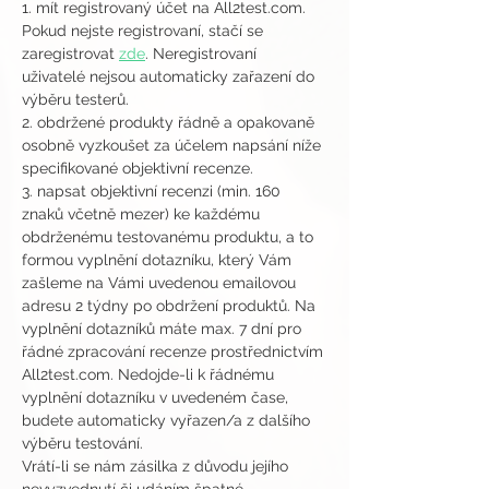
1. mít registrovaný účet na All2test.com. 
Pokud nejste registrovaní, stačí se 
zaregistrovat 
zde
. Neregistrovaní 
uživatelé nejsou automaticky zařazení do 
výběru testerů.
2. obdržené produkty řádně a opakovaně 
osobně vyzkoušet za účelem napsání níže 
specifikované objektivní recenze.
3. napsat objektivní recenzi (min. 160 
znaků včetně mezer) ke každému 
obdrženému testovanému produktu, a to 
formou vyplnění dotazníku, který Vám 
zašleme na Vámi uvedenou emailovou 
adresu 2 týdny po obdržení produktů. Na 
vyplnění dotazníků máte max. 7 dní pro 
řádné zpracování recenze prostřednictvím 
All2test.com. Nedojde-li k řádnému 
vyplnění dotazníku v uvedeném čase, 
budete automaticky vyřazen/a z dalšího 
výběru testování.
Vrátí-li se nám zásilka z důvodu jejího 