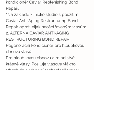
kondicionér Caviar Replenishing Bond 
Repair.
*Na základě klinické studie s použitím 
Caviar Anti-Aging Restructuring Bond 
Repair oproti nijak neošetřovaným vlasům.
2. ALTERNA CAVIAR ANTI-AGING 
RESTRUCTURING BOND REPAIR
Regenerační kondicionér pro hloubkovou 
obnovu vlasů
Pro hloubkovou obnovu a mladistvě 
krásné vlasy. Posiluje vlasové vlákno. 
Obsahuje exkluzivní technologii Caviar 
Bond Enforcing Technology, která 
pomáhá znovu obnovit a zacelit kutikuly 
po dobu až deseti umytí. Klinické studie 
prokazují snížení lámavosti a roztřepených 
konečků.
Faktor stárnutí:
 Mnoho lidí se potýká s tím, 
že jejich vlasy zeslábnou a jsou křehké. 
Vystavení chemickým a tepelným 
agresorům, ale také každodennímu 