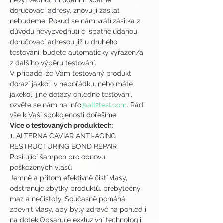
nevyzvednutí či udáním špatné 
doručovací adresy, znovu ji zasílat 
nebudeme. Pokud se nám vrátí zásilka z 
důvodu nevyzvednutí či špatně udanou 
doručovací adresou již u druhého 
testování, budete automaticky vyřazen/a 
z dalšího výběru testování.
V případě, že Vám testovaný produkt 
dorazí jakkoli v nepořádku, nebo máte 
jakékoli jiné dotazy ohledně testování, 
ozvěte se nám na info
@all2test.com
. Rádi 
vše k Vaší spokojenosti dořešíme.
Více o testovaných produktech:
1. ALTERNA CAVIAR ANTI-AGING 
RESTRUCTURING BOND REPAIR 
Posilující šampon pro obnovu 
poškozených vlasů
Jemně a přitom efektivně čistí vlasy, 
odstraňuje zbytky produktů, přebytečný 
maz a nečistoty. Současně pomáhá 
zpevnit vlasy, aby byly zdravé na pohled i 
na dotek.Obsahuje exkluzivní technologii 