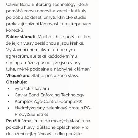
Caviar Bond Enforcing Technology, která 
pomáhá znovu obnovit a zacelit kutikuly 
po dobu až deseti umytí. Klinické studie 
prokazují snížení lámavosti a roztřepených 
konečků.
Faktor stárnutí:
 Mnoho lidí se potýká s tím, 
že jejich vlasy zeslábnou a jsou křehké. 
Vystavení chemickým a tepelným 
agresorům, ale také každodennímu 
stylingu může způsobit, že jsou vlasy 
tuhé, méně poddajné a náchylné k lámání.
Vhodné pro:
 Slabé, poškozené vlasy.
Obsahuje:
výtažek z kaviáru
Caviar Bond Enforcing Technology
Komplex Age-Control-Complex®
Hydrolyzovaný zeleninový protein PG-
PropylSilanetriol
Použití: 
Vmasírujte do mokrých vlasů a na 
pokožku hlavy, důkladně opláchněte. Pro 
dosažení nejlepšího výsledku použijte 