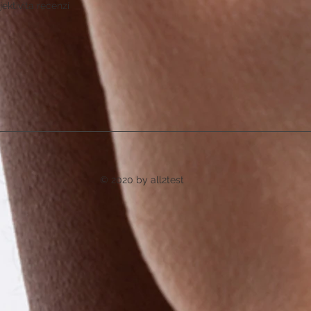
ektivita recenzí
© 2020 by all2test