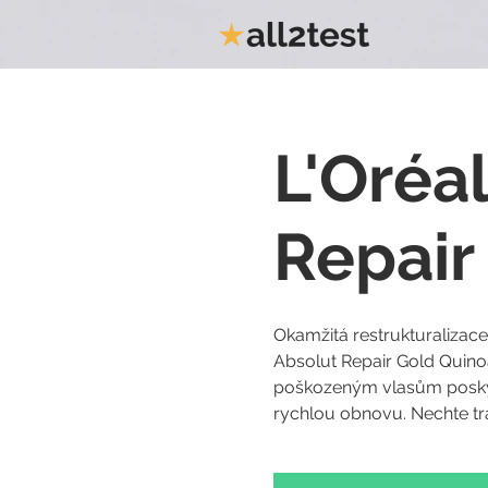
L'Oréa
Repair
Okamžitá restrukturalizac
Absolut Repair Gold Quinoa
poškozeným vlasům poskytl
rychlou obnovu. Nechte trá