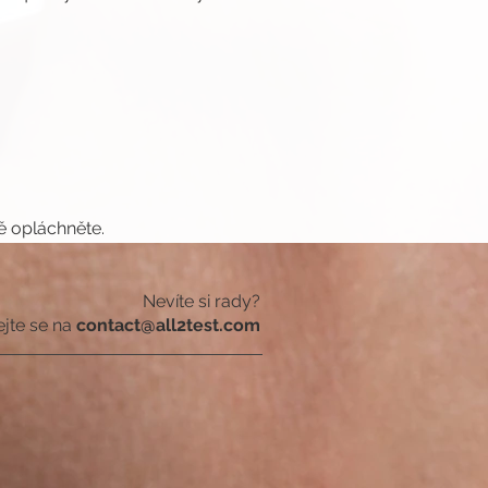
ě opláchněte.
Nevíte si rady?
ejte se na
contact@all2test.com