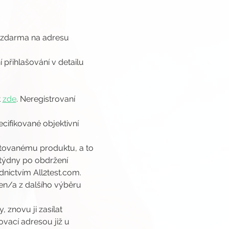
 zdarma na adresu 
přihlašování v detailu 
 
zde
. Neregistrovaní 
ifikované objektivní 
stovanému produktu, a to 
týdny po obdržení 
nictvím All2test.com. 
n/a z dalšího výběru 
 znovu ji zasílat 
ací adresou již u 