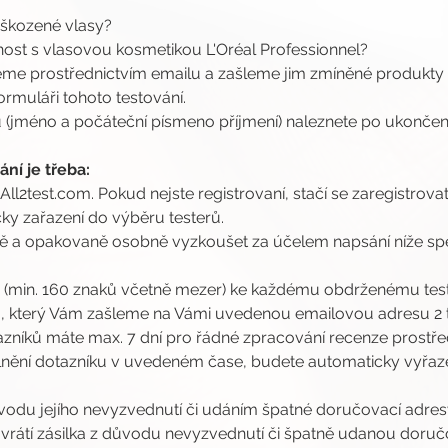
oškozené vlasy?
nost s vlasovou kosmetikou L'Oréal Professionnel?
eme prostřednictvím emailu a zašleme jim zmíněné produkty
rmuláři tohoto testování.
(jméno a počáteční písmeno příjmení) naleznete po ukončení 
ní je třeba:
 All2test.com. Pokud nejste registrovaní, stačí se zaregistrovat
ky zařazení do výběru testerů.
ě a opakovaně osobně vyzkoušet za účelem napsání níže spec
nzi (min. 160 znaků včetně mezer) ke každému obdrženému te
, který Vám zašleme na Vámi uvedenou emailovou adresu 2 
zníků máte max. 7 dní pro řádné zpracování recenze prostřed
nění dotazníku v uvedeném čase, budete automaticky vyřaze
ůvodu jejího nevyzvednutí či udáním špatné doručovací adresy,
átí zásilka z důvodu nevyzvednutí či špatně udanou doručov