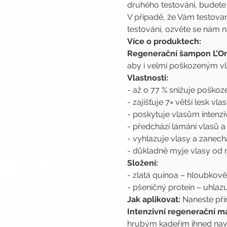
druhého testování, budete
V případě, že Vám testovan
testování, ozvěte se nám n
Více o produktech:
Regenerační šampon L’Oré
aby i velmi poškozeným vla
Vlastnosti:
- až o 77 % snižuje poškoz
- zajišťuje 7× větší lesk vlas
- poskytuje vlasům intenzi
- předchází lámání vlasů 
- vyhlazuje vlasy a zanech
- důkladně myje vlasy od n
Složení:
- zlatá quinoa – hloubkov
- pšeničný protein – uhlaz
Jak aplikovat:
 Naneste př
Intenzivní regenerační ma
hrubým kadeřím ihned navrá