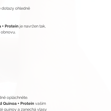
é dotazy ohledně 
 + Protein
 je navržen tak, 
 obnovu. 
dně opláchněte.
d Quinoa + Protein
 vašim 
até quinoy a zanechá vlasy 