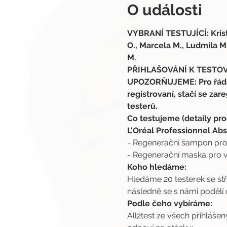
O události
VYBRANÍ TESTUJÍCÍ: Kristýn
O., Marcela M., Ludmila M.,
M.
PŘIHLAŠOVÁNÍ K TESTOVÁN
UPOZORŇUJEME: Pro řádnou
registrovaní, stačí se zare
testerů.
Co testujeme (detaily pro
L'Oréal Professionnel Abs
- Regenerační šampon pro
- Regenerační maska pro 
Koho hledáme:
Hledáme 20 testerek se stř
následně se s námi podělí
Podle čeho vybíráme:
All2test ze všech přihláše