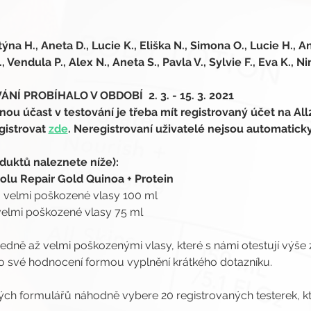
a H., Aneta D., Lucie K., Eliška N., Simona O., Lucie H., An
 Vendula P., Alex N., Aneta S., Pavla V., Sylvie F., Eva K., Ni
Í PROBÍHALO V OBDOBÍ  2. 3. - 15. 3. 2021
 účast v testování je třeba mít registrovaný účet na All
gistrovat 
zde
. Neregistrovaní uživatelé nejsou automatick
duktů naleznete níže):
olu Repair Gold Quinoa + Protein
 velmi poškozené vlasy 100 ml
velmi poškozené vlasy 75 ml
edně až velmi poškozenými vlasy, které s námi otestují výše
 o své hodnocení formou vyplnění krátkého dotazníku.
ných formulářů náhodně vybere 20 registrovaných testerek, kt