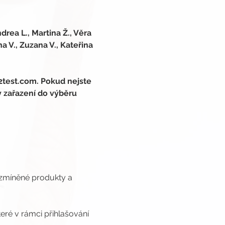
drea L., Martina Ž., Věra 
na V., Zuzana V., Kateřina 
2test.com. Pokud nejste 
y zařazení do výběru 
 zmíněné produkty a 
eré v rámci přihlašování 