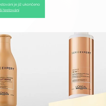
stování je již ukončeno
ší testování