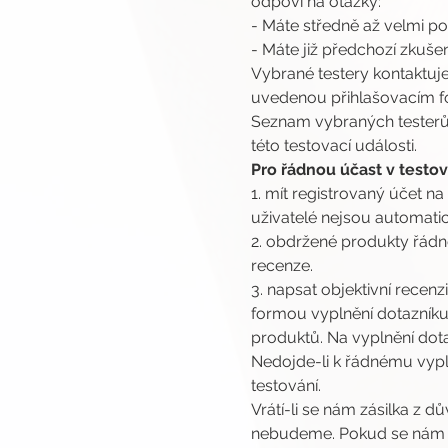
odpoví na otázky:
- Máte středně až velmi p
- Máte již předchozí zkuše
Vybrané testery kontaktuj
uvedenou přihlašovacím fo
Seznam vybraných testerů 
této testovací události.
Pro řádnou účast v testová
1. mít registrovaný účet na
uživatelé nejsou automatic
2. obdržené produkty řádn
recenze.
3. napsat objektivní rece
formou vyplnění dotazníku
produktů. Na vyplnění dota
Nedojde-li k řádnému vypl
testování.
Vrátí-li se nám zásilka z d
nebudeme. Pokud se nám vr