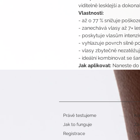
viditelně lesklejší a dokon
Vlastnosti:
- až o 77 % snižuje poškoz
- zanechává vlasy až 7× les
- poskytuje vlasům intenzi
- vyhlazuje povrch silně p
- vlasy zbytečně nezatěžu
- ideální kombinovat se š
Jak aplikovat: 
Naneste do 
Právě testujeme
Ko
Jak to funguje
Zá
Registrace
Vš