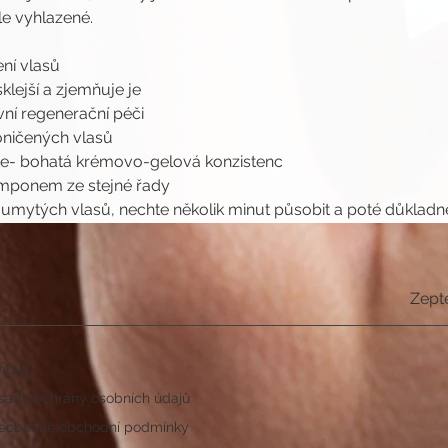
ale vyhlazené.
ení vlasů
klejší a zjemňuje je
vní regenerační péči
oničených vlasů
je- bohatá krémovo-gelová konzistenc
amponem ze stejné řady
umytých vlasů, nechte několik minut působit a poté důkladn
Zept
ntakt
sady ochrany osobních údajů
eobecné obchodní podmínky