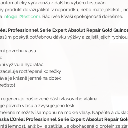
 automaticky vyřazen/a z dalšího výběru testování.
ý produkt dorazí jakkoli v nepořádku, nebo máte jakékoli jin
a 
info@all2test.com
. Rádi vše k Vaší spokojenosti dořešíme.
al Professionnel Serie Expert Absolut Repair Gold Quinoa
sům poskytl potřebnou dávku výživy a zajistil jejich rychlou
ení povrchu vlasu
ů 
vní výživu a hydrataci
a zaceluje roztřepené konečky
ává je krásně jemné na dotek
ečistot
ě regeneruje poškozené části vlasového vlákna
uje povrch vlasu a zvyšuje jeho lesk
iměřené množství šamponu na mokré vlasy. Napěňte a důkla
ska L’Oréal Professionnel Serie Expert Absolut Repair Gol
tí jemnost, aniž by je zatížila. Je obohacená o protein ze zl