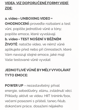
VIDEA, VIZ DOPORUČENÉ FORMY VIDEÍ 
ZDE:
a. video = UNBOXING VIDEO + 
OHODNOCENÍ: 
proveďte rozbalení a test 
vůní, popište jednotlivé vůně a tóny; 
popište emoce, které vyvolávají.
b. video = TEST NOŠENÍ V BĚŽNÉM 
ŽIVOTĚ
: natočte video, ve němž vůně 
aplikujete před nebo při činnostech, které 
Vám navozují stejné emoce, jaké mají 
Vaše testované vůně vyvolat
JEDNOTLIVÉ VŮNĚ BY MĚLY VYVOLÁVAT 
TYTO EMOCE:
POWER UP
 = nezastavitelný příval 
energie, sebedůvěry, elánu, zvládnutí věcí. 
Příklady aktivit ve videu: HIIT trénink/box, 
večerní posezení s přáteli, tanec/klub, 
dokončení práce, dosažení nějakého 