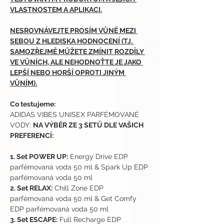
VLASTNOSTEM A APLIKACI.
NESROVNÁVEJTE PROSÍM VŮNĚ MEZI 
SEBOU Z HLEDISKA HODNOCENÍ (TJ. 
SAMOZŘEJMĚ MŮŽETE ZMÍNIT ROZDÍLY 
VE VŮNÍCH, ALE NEHODNOŤTE JE JAKO 
LEPŠÍ NEBO HORŠÍ OPROTI JINÝM 
VŮNÍM).
Co testujeme:
ADIDAS VIBES UNISEX PARFÉMOVANÉ 
VODY: 
NA VÝBĚR ZE 3 SETŮ DLE VAŠICH 
PREFERENCÍ:
1. Set POWER UP:
 Energy Drive EDP 
parfémovaná voda 50 ml & Spark Up EDP 
parfémovaná voda 50 ml
2. Set RELAX:
 Chill Zone EDP 
parfémovaná voda 50 ml & Get Comfy 
EDP parfémovaná voda 50 ml
3. Set ESCAPE:
 Full Recharge EDP 