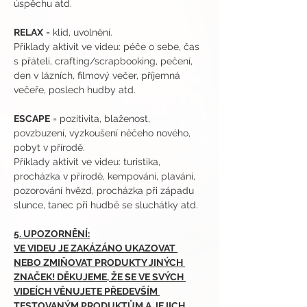
úspěchu atd.
RELAX
 = klid, uvolnění.
Příklady aktivit ve videu: péče o sebe, čas 
s přáteli, crafting/scrapbooking, pečení, 
den v lázních, filmový večer, příjemná 
večeře, poslech hudby atd.
ESCAPE
 = pozitivita, blaženost, 
povzbuzení, vyzkoušení něčeho nového, 
pobyt v přírodě. 
Příklady aktivit ve videu: turistika, 
procházka v přírodě, kempování, plavání, 
pozorování hvězd, procházka při západu 
slunce, tanec při hudbě se sluchátky atd.
5. UPOZORNĚNÍ:
VE VIDEU JE ZAKÁZÁNO UKAZOVAT 
NEBO ZMIŇOVAT PRODUKTY JINÝCH 
ZNAČEK! DĚKUJEME, ŽE SE VE SVÝCH 
VIDEÍCH VĚNUJETE PŘEDEVŠÍM 
TESTOVANÝM PRODUKTŮM A JEJICH 