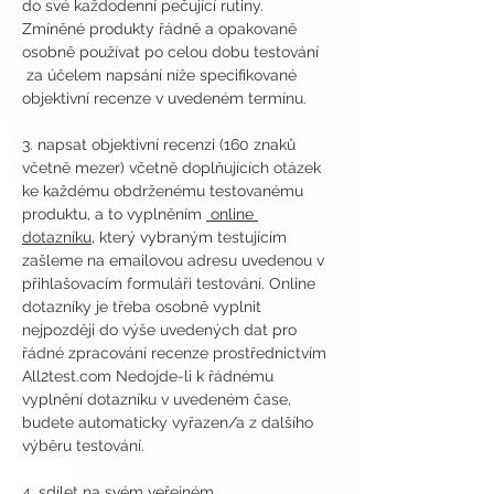
do své každodenní pečující rutiny. 
Zmíněné produkty řádně a opakovaně 
osobně používat po celou dobu testování 
 za účelem napsání níže specifikované 
objektivní recenze v uvedeném termínu.
3. napsat objektivní recenzi (160 znaků 
včetně mezer) včetně doplňujících otázek 
ke každému obdrženému testovanému 
produktu, a to vyplněním 
 online 
dotazníku
, který vybraným testujícím 
zašleme na emailovou adresu uvedenou v 
přihlašovacím formuláři testování. Online 
dotazníky je třeba osobně vyplnit 
nejpozději do výše uvedených dat pro 
řádné zpracování recenze prostřednictvím 
All2test.com Nedojde-li k řádnému 
vyplnění dotazníku v uvedeném čase, 
budete automaticky vyřazen/a z dalšího 
výběru testování.
4. sdílet na svém veřejném 