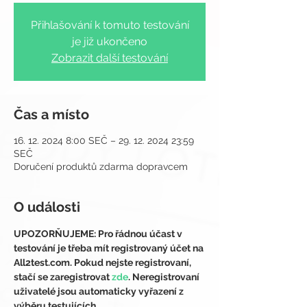
Přihlašování k tomuto testování
je již ukončeno
Zobrazit další testování
Čas a místo
16. 12. 2024 8:00 SEČ – 29. 12. 2024 23:59
SEČ
Doručení produktů zdarma dopravcem
O události
UPOZORŇUJEME: Pro řádnou účast v 
testování je třeba mít registrovaný účet na 
All2test.com. Pokud nejste registrovaní, 
stačí se zaregistrovat 
zde
. Neregistrovaní 
uživatelé jsou automaticky vyřazení z 
výběru testujících.