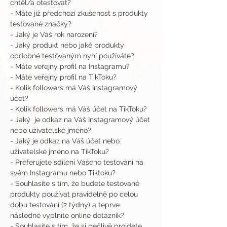
chtěl/a otestovat? 
- Máte již předchozí zkušenost s produkty 
testované značky?
- Jaký je Váš rok narození?
- Jaký produkt nebo jaké produkty 
obdobné testovaným nyní používáte?
- Máte veřejný profil na Instagramu?
- Máte veřejný profil na TikToku?
- Kolik followers má Váš Instagramový 
účet?
- Kolik followers má Váš účet na TikToku?
- Jaký  je odkaz na Váš Instagramový účet 
nebo uživatelské jméno?
- Jaký je odkaz na Váš účet nebo 
uživatelské jméno na TikToku?
- Preferujete sdílení Vašeho testování na 
svém Instagramu nebo Tiktoku?
- Souhlasíte s tím, že budete testované 
produkty používat pravidelně po celou 
dobu testování (2 týdny) a teprve 
následně vyplníte online dotazník?
- Souhlasíte s tím, že si pečlivě projdete 