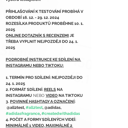
PŘIHLAŠOVÁNÍ K TESTOVÁNÍ PROBÍHÁ V 
OBDOBÍ 16. 12. - 29. 12. 2024
ROZESÍLKA PRODUKTŮ PROBĚHNE 10. 1. 
2025
ONLINE DOTAZNÍK S RECENZEMI
 JE 
TŘEBA VYPLNIT NEJPOZDĚJI DO 24. 1. 
2025
PODROBNÉ INSTRUKCE KE SDÍLENÍ NA 
INSTAGRAMU NEBO TIKTOKU:
1. TERMÍN PRO SDÍLENÍ: NEJPOZDĚJI DO 
24. 1. 2025
2. FORMÁT SDÍLENÍ: 
REELS
 NA 
INSTAGRAMU
 NEBO 
VIDEO
 NA TIKTOKU
3.
POVINNÉ HASHTAGY A OZNAČENÍ
: 
 @all2test, 
#all2test
, @adidas, 
#adidasfragrance
, 
#createdwithadidas
4. POČET A FORMY SDÍLENÝCH VIDEÍ: 
MINIMÁLNĚ 1 VIDEO, MAXIMÁLNĚ 2 