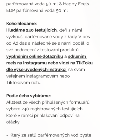
parfémovaná voda 50 ml & Happy Feels 
EDP parfémovaná voda 50 ml
Koho hledáme:
Hledáme 240 testujících, 
kteří s námi 
vyzkouší parfémované vody z řady Vibes 
od Adidas a následně se s námi podělí o 
své hodnocení z testování produktů 
vyplněním online dotazníku
 a 
sdílením 
reels na Instagramu nebo videí na TikToku 
dle výše uvedených instrukcí
 na svém 
veřejném Instagramovém nebo 
TikTokovém účtu.
Podle čeho vybíráme:
All2test ze všech přihlášených formulářů 
vybere 240 registrovaných testujících, 
které v rámci přihlašování odpoví na 
otázky:
- Který ze setů parfémovaných vod byste 