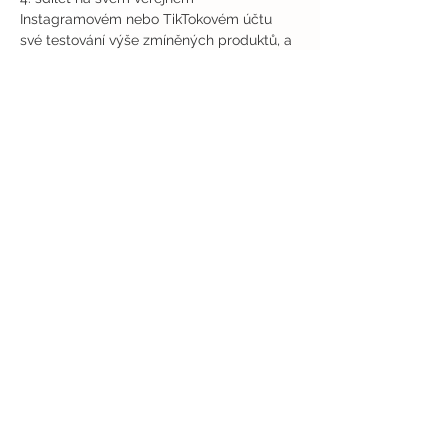
Instagramovém nebo TikTokovém účtu 
své testování výše zmíněných produktů, a 
to alespoň jedním z uvedených formátů 
(video/reel) dle výše popsaných instrukcí 
s výše uvedenými hashtagy a označením 
stránek, a to nejpozději do data 
uvedeného výše pro jeho řádné 
zpracování prostřednictvím All2test. 
Nedojde-li k řádnému sdílení v uvedeném 
čase, budete automaticky vyřazen/a z 
dalšího výběru testování.
VE SVÉM ONLINE SDÍLENÍ NEUVÁDĚJTE 
HASHTAG 
#REKLAMA
 NEBO POPISEK 
,,REKLAMA" NEBOŤ SE NEJEDNÁ O 
PLACENOU FORMU PROPAGACE 
PRODUKTU, ALE SPOTŘEBITELSKÉ 
PRODUKTOVÉ TESTOVÁNÍ
Odesláním přihlášky do testování 
potvrzujete, že jste připraven/a bez 