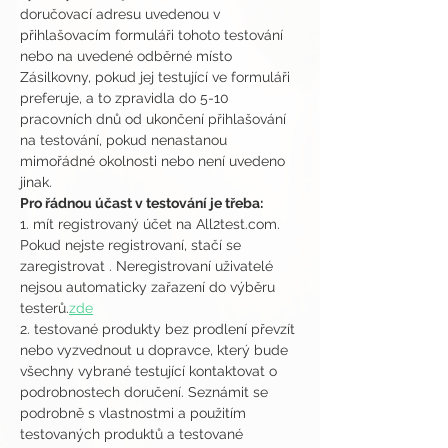
doručovací adresu uvedenou v 
přihlašovacím formuláři tohoto testování 
nebo na uvedené odběrné místo 
Zásilkovny, pokud jej testující ve formuláři 
preferuje, a to zpravidla do 5-10 
pracovních dnů od ukončení přihlašování 
na testování, pokud nenastanou 
mimořádné okolnosti nebo není uvedeno 
jinak.
Pro řádnou účast v testování je třeba:
1. mít registrovaný účet na All2test.com. 
Pokud nejste registrovaní, stačí se 
zaregistrovat 
. Neregistrovaní uživatelé 
nejsou automaticky zařazení do výběru 
testerů.
zde
2. testované produkty bez prodlení převzít 
nebo vyzvednout u dopravce, který bude 
všechny vybrané testující kontaktovat o 
podrobnostech doručení. Seznámit se 
podrobně s vlastnostmi a použitím 
testovaných produktů a testované 