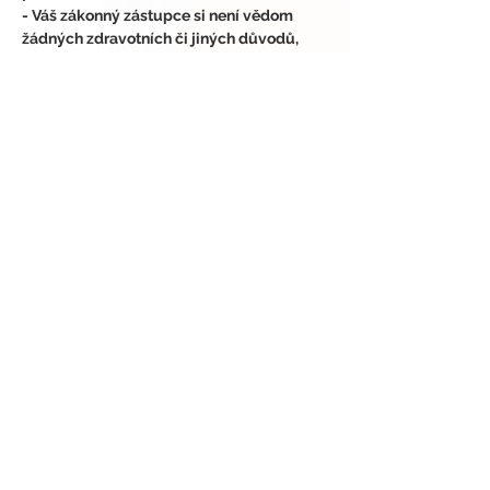
- Váš zákonný zástupce si není vědom 
žádných zdravotních či jiných důvodů, 
které by Vám bránily se tohoto testování 
účastnit.
- Váš zákonný zástupce souhlasí s tím, že 
se tohoto testování účastníte dobrovolně, 
na vlastní nebezpečí a odpovědnost.
Vrátí-li se nám zásilka z důvodu jejího 
nevyzvednutí či udáním špatné 
doručovací adresy, znovu ji zasílat 
nebudeme. Pokud se nám vrátí zásilka z 
důvodu nevyzvednutí či špatně udanou 
doručovací adresou již u druhého 
testování, budete automaticky vyřazen/a 
z dalšího výběru testování.
V případě, že Vám testovaný produkt 
dorazí jakkoli v nepořádku, nebo máte 
jakékoli jiné dotazy ohledně testování, 
ozvěte se nám na 
. Rádi vše k Vaší 
spokojenosti 
dořešíme.
contact@all2test.com