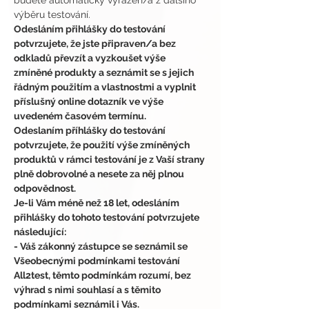
budete automaticky vyřazen/a z dalšího 
výběru testování.
Odesláním přihlášky do testování 
potvrzujete, že jste připraven/a bez 
odkladů převzít a vyzkoušet výše 
zmíněné produkty a seznámit se s jejich 
řádným použitím a vlastnostmi a vyplnit 
příslušný online dotazník ve výše 
uvedeném časovém termínu.
Odeslaním příhlášky do testování 
potvrzujete, že použití výše zmíněných 
produktů v rámci testování je z Vaší strany 
plně dobrovolné a nesete za něj plnou 
odpovědnost.
Je-li Vám méně než 18 let, odesláním 
přihlášky do tohoto testování potvrzujete 
následující:
- Váš zákonný zástupce se seznámil se 
Všeobecnými podmínkami testování 
All2test, těmto podmínkám rozumí, bez 
výhrad s nimi souhlasí a s těmito 
podmínkami seznámil i Vás.