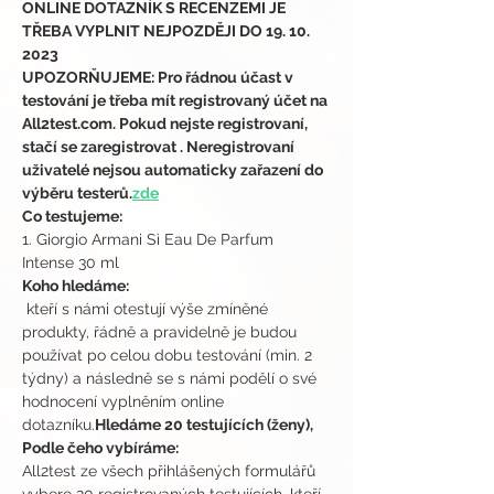
ONLINE DOTAZNÍK S RECENZEMI JE 
TŘEBA VYPLNIT NEJPOZDĚJI DO 19. 10. 
2023
UPOZORŇUJEME: Pro řádnou účast v 
testování je třeba mít registrovaný účet na 
All2test.com. Pokud nejste registrovaní, 
stačí se zaregistrovat 
. Neregistrovaní 
uživatelé nejsou automaticky zařazení do 
výběru testerů.
zde
Co testujeme:
1. Giorgio Armani Sì Eau De Parfum 
Intense 30 ml
Koho hledáme:
 kteří s námi otestují výše zmíněné 
produkty, řádně a pravidelně je budou 
používat po celou dobu testování (min. 2 
týdny) a následně se s námi podělí o své 
hodnocení vyplněním online 
dotazníku.
Hledáme 20 testujících (ženy),
Podle čeho vybíráme:
All2test ze všech přihlášených formulářů 