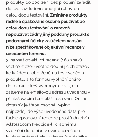
produkty po obdržení bez prodlení zařadit 
do své každodenní pečující rutiny po 
celou dobu testování. 
Zmíněné produkty 
řádně a opakovaně osobně používat po 
celou dobu testování  a zaroveň 
nepoužívat žádný jiný podobný produkt s 
podobnými účinky za účelem napsání 
níže specifikované objektivní recenze v 
uvedeném termínu.
3. napsat objektivní recenzi (160 znaků 
včetně mezer) včetně doplňujících otázek 
ke každému obdrženému testovanému 
produktu, a to formou vyplnění online 
dotazníku, který vybraným testujícím 
zašleme na emailovou adresu uvedenou v 
přihlašovacím formuláři testování. Online 
dotazník je třeba osobně vyplnit 
nejpozději do výše uvedeného data pro 
řádné zpracování recenze prostřednictvím 
All2test.com Nedojde-li k řádnému 
vyplnění dotazníku v uvedeném čase, 