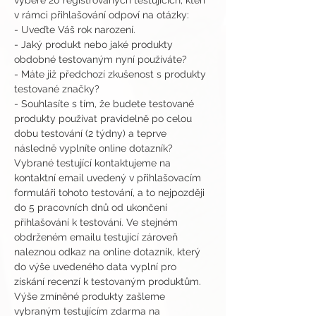
vybere 20 registrovaných testujících, kteří 
v rámci přihlašování odpoví na otázky:
- Uveďte Váš rok narození.
- Jaký produkt nebo jaké produkty 
obdobné testovaným nyní používáte?
- Máte již předchozí zkušenost s produkty 
testované značky?
- Souhlasíte s tím, že budete testované 
produkty používat pravidelně po celou 
dobu testování (2 týdny) a teprve 
následně vyplníte online dotazník?
Vybrané testující kontaktujeme na 
kontaktní email uvedený v přihlašovacím 
formuláři tohoto testování, a to nejpozději 
do 5 pracovních dnů od ukončení 
přihlašování k testování. Ve stejném 
obdrženém emailu testující zároveň 
naleznou odkaz na online dotazník, který 
do výše uvedeného data vyplní pro 
získání recenzí k testovaným produktům.
Výše zmíněné produkty zašleme 
vybraným testujícím zdarma na 