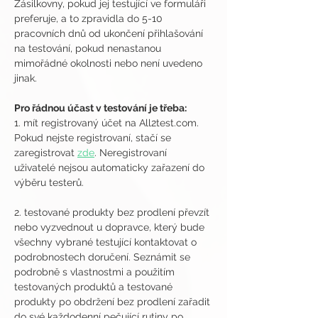
Zásilkovny, pokud jej testující ve formuláři 
preferuje, a to zpravidla do 5-10 
pracovních dnů od ukončení přihlašování 
na testování, pokud nenastanou 
mimořádné okolnosti nebo není uvedeno 
jinak.
Pro řádnou účast v testování je třeba:
1. mít registrovaný účet na All2test.com. 
Pokud nejste registrovaní, stačí se 
zaregistrovat 
zde
. Neregistrovaní 
uživatelé nejsou automaticky zařazení do 
výběru testerů.
2. testované produkty bez prodlení převzít 
nebo vyzvednout u dopravce, který bude 
všechny vybrané testující kontaktovat o 
podrobnostech doručení. Seznámit se 
podrobně s vlastnostmi a použitím 
testovaných produktů a testované 
produkty po obdržení bez prodlení zařadit 
do své každodenní pečující rutiny po 