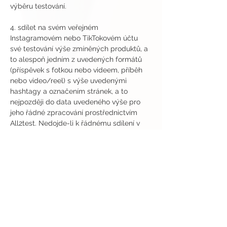
výběru testování.
4. sdílet na svém veřejném 
Instagramovém nebo TikTokovém účtu 
své testování výše zmíněných produktů, a 
to alespoň jedním z uvedených formátů 
(příspěvek s fotkou nebo videem, příběh 
nebo video/reel) s výše uvedenými 
hashtagy a označením stránek, a to 
nejpozději do data uvedeného výše pro 
jeho řádné zpracování prostřednictvím 
All2test. Nedojde-li k řádnému sdílení v 
uvedeném čase, budete automaticky 
vyřazen/a z dalšího výběru testování.
Odesláním přihlášky do testování 
potvrzujete, že jste připraven/a bez 
odkladů převzít a vyzkoušet výše 
zmíněné produkty a seznámit se s jejich 
řádným použitím a vlastnostmi, vyplnit 
oba příslušné online dotazníky a sdílet 