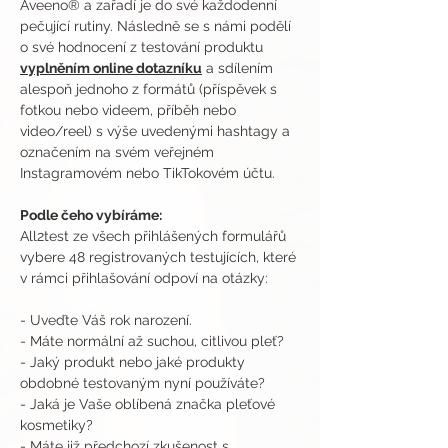
Aveeno® a zařadí je do své každodenní 
pečující rutiny. Následně se s námi podělí 
o své hodnocení z testování produktu 
vyplněním online dotazníku
 a sdílením 
alespoň jednoho z formátů (příspěvek s 
fotkou nebo videem, příběh nebo 
video/reel) s výše uvedenými hashtagy a 
označením na svém veřejném 
Instagramovém nebo TikTokovém účtu.
Podle čeho vybíráme:
All2test ze všech přihlášených formulářů 
vybere 48 registrovaných testujících, které 
v rámci přihlašování odpoví na otázky:
- Uveďte Váš rok narození.
- Máte normální až suchou, citlivou pleť?
- Jaký produkt nebo jaké produkty 
obdobné testovaným nyní používáte?
- Jaká je Vaše oblíbená značka pleťové 
kosmetiky?
- Máte již předchozí zkušenost s 