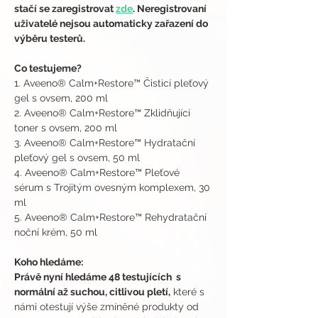
stačí se zaregistrovat 
zde
. Neregistrovaní 
uživatelé nejsou automaticky zařazení do 
výběru testerů.
Co testujeme?
1. Aveeno® Calm+Restore™ Čisticí pleťový 
gel s ovsem, 200 ml
2. Aveeno® Calm+Restore™ Zklidňující 
toner s ovsem, 200 ml
3. Aveeno® Calm+Restore™ Hydratační 
pleťový gel s ovsem, 50 ml
4. Aveeno® Calm+Restore™ Pleťové 
sérum s Trojitým ovesným komplexem, 30 
ml
5. Aveeno® Calm+Restore™ Rehydratační 
noční krém, 50 ml
Koho hledáme:
Právě nyní hledáme 48 testujících  s 
normální až suchou, citlivou pletí,
 které s 
námi otestují výše zmíněné produkty od 