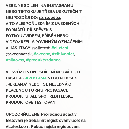
VEŘEJNÉ SDÍLENÍ NA INSTAGRAMU 
NEBO TIKTOKU JE TŘEBA USKUTEČNIT 
NEJPOZDĚJI DO: 
12. 12. 2024
,
A TO ALESPOŇ JEDNÍM Z UVEDENÝCH 
FORMÁTŮ: PŘÍSPĚVEK S 
FOTKOU/VIDEEM, PŘÍBĚH NEBO 
VIDEO/REEL, S POVINNÝM OZNAČENÍM 
A HASHTAGY: @all2test, 
#all2test
, 
@aveenoczsk, 
#aveeno
, 
#citlivaplet
, 
#silaovsa
, 
#produktyzdarma
VE SVÉM ONLINE SDÍLENÍ NEUVÁDĚJTE 
HASHTAG 
#REKLAMA
 NEBO POPISEK 
,,REKLAMA" NEBOŤ SE NEJEDNÁ O 
PLACENOU FORMU PROPAGACE 
PRODUKTU, ALE SPOTŘEBITELSKÉ 
PRODUKTOVÉ TESTOVÁNÍ
UPOZORŇUJEME: Pro řádnou účast v 
testování je třeba mít registrovaný účet na 
All2test.com. Pokud nejste registrovaní, 