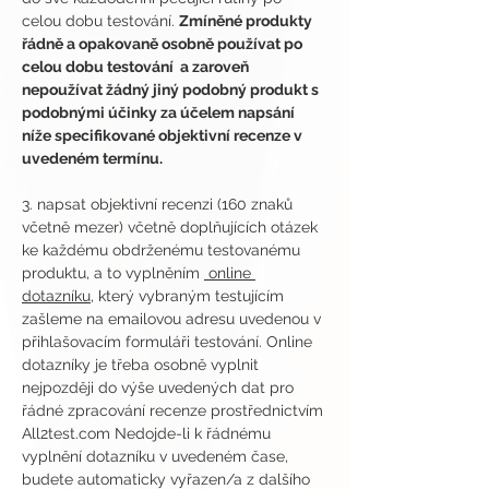
celou dobu testování. 
Zmíněné produkty 
řádně a opakovaně osobně používat po 
celou dobu testování  a zaroveň 
nepoužívat žádný jiný podobný produkt s 
podobnými účinky za účelem napsání 
níže specifikované objektivní recenze v 
uvedeném termínu.
3. napsat objektivní recenzi (160 znaků 
včetně mezer) včetně doplňujících otázek 
ke každému obdrženému testovanému 
produktu, a to vyplněním 
 online 
dotazníku
, který vybraným testujícím 
zašleme na emailovou adresu uvedenou v 
přihlašovacím formuláři testování. Online 
dotazníky je třeba osobně vyplnit 
nejpozději do výše uvedených dat pro 
řádné zpracování recenze prostřednictvím 
All2test.com Nedojde-li k řádnému 
vyplnění dotazníku v uvedeném čase, 
budete automaticky vyřazen/a z dalšího 