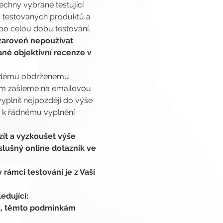
chny vybrané testující 
 testovaných produktů a 
po celou dobu testování. 
zaroveň nepoužívat 
né objektivní recenze v 
každému obdrženému 
cím zašleme na emailovou 
yplnit nejpozději do výše 
 k řádnému vyplnění 
.
ít a vyzkoušet výše 
slušný online dotazník ve 
rámci testování je z Vaší 
edující:
t, těmto podmínkám 