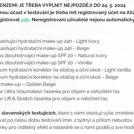
NZEMI JE TŘEBA VYPLNIT NEJPOZDĚJI DO 24. 5. 2024
 účast v testování je třeba mít registrovaný účet na All
gistrovat 
zde
. Neregistrovaní uživatelé nejsou automatick
jasňující hydratační make-up 24h - Light Ivory 
zjasňující hydratační make-up 24h - Beige
s dlouhotrvající make-up SPF 20 – Natural Ivory 
s dlouhotrvající make-up SPF 20 – Vanille 
um hydratační korektor na obličej a oční okolí - Light Vanilla
um hydratační korektor na obličej a oční okolí – Beige 
cí make-up – Golden Beige 
r Ultra Volumateur řasenka pro objem a zahuštění řas 
 Lift & Stretch řasenka pro objem a natočení řas
slovenských testujících,
 které s námi otestují výše zmíněné
vat po celou dobu testování (min. 2 týdny) a přitom nebudou
y pro viditelný efekt a následně se s námi podělí o své hod