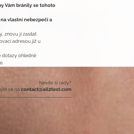
y Vám bránily se tohoto 
 na vlastní nebezpečí a 
 znovu ji zasílat 
ací adresou již u 
é dotazy ohledně 
e.
Nevíte si rady?
ejte se na
contact@all2test.com