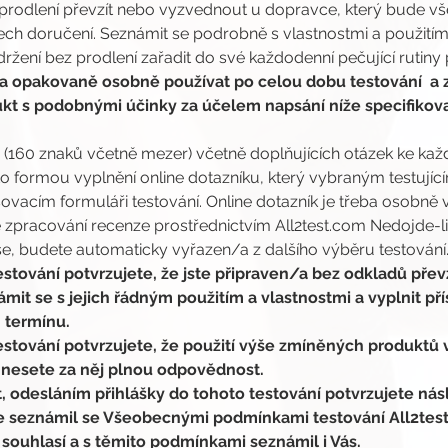
prodlení převzít nebo vyzvednout u dopravce, který bude vše
ch doručení. Seznámit se podrobně s vlastnostmi a použitím
žení bez prodlení zařadit do své každodenní pečující rutiny 
 opakovaně osobně používat po celou dobu testování  a 
kt s podobnými účinky za účelem napsání níže specifikova
nzi (160 znaků včetně mezer) včetně doplňujících otázek ke 
o formou vyplnění online dotazníku, který vybraným testují
vacím formuláři testování. Online dotazník je třeba osobně v
zpracování recenze prostřednictvím All2test.com Nedojde-li
, budete automaticky vyřazen/a z dalšího výběru testování
stování potvrzujete, že jste připraven/a bez odkladů převz
it se s jejich řádným použitím a vlastnostmi a vyplnit pří
termínu.
stování potvrzujete, že použití výše zmíněných produktů v 
 nesete za něj plnou odpovědnost.
, odesláním přihlášky do tohoto testování potvrzujete násl
se seznámil se Všeobecnými podmínkami testování All2tes
 souhlasí a s těmito podmínkami seznámil i Vás.