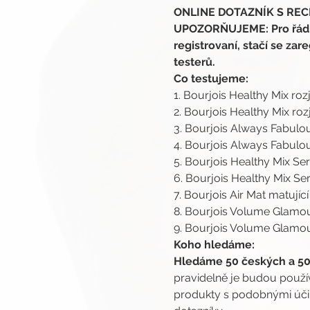
ONLINE DOTAZNÍK S RECE
UPOZORŇUJEME: Pro řádnou
registrovaní, stačí se zare
testerů.
Co testujeme:
1. Bourjois Healthy Mix roz
2. Bourjois Healthy Mix ro
3. Bourjois Always Fabulou
4. Bourjois Always Fabulou
5. Bourjois Healthy Mix Ser
6. Bourjois Healthy Mix Ser
7. Bourjois Air Mat matují
8. Bourjois Volume Glamou
9. Bourjois Volume Glamour
Koho hledáme:
Hledáme 50 českých a 50 
pravidelně je budou použí
produkty s podobnými účink