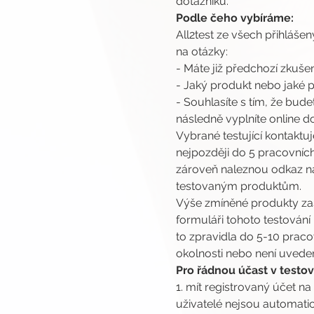
dotazníku.
Podle čeho vybíráme:
All2test ze všech přihlášen
na otázky:
- Máte již předchozí zkuš
- Jaký produkt nebo jaké
- Souhlasíte s tím, že bud
následně vyplníte online d
Vybrané testující kontaktu
nejpozději do 5 pracovních
zároveň naleznou odkaz na 
testovaným produktům.
Výše zmíněné produkty za
formuláři tohoto testování
to zpravidla do 5-10 prac
okolnosti nebo není uveden
Pro řádnou účast v testová
1. mít registrovaný účet na
uživatelé nejsou automatic