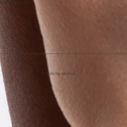
ektivita recenzí
© 2020 by all2test