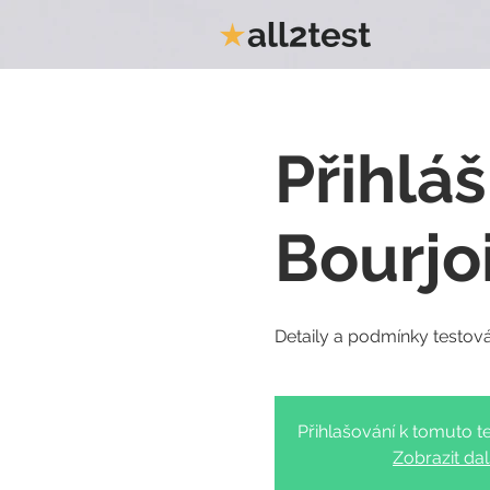
Přihláš
Bourjo
Přihlašování k tomuto te
Zobrazit dal