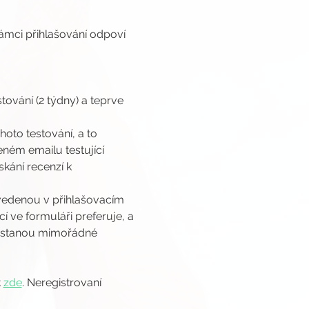
rámci přihlašování odpoví 
ování (2 týdny) a teprve 
oto testování, a to 
ném emailu testující 
kání recenzí k 
edenou v přihlašovacím 
 ve formuláři preferuje, a 
nastanou mimořádné 
 
zde
. Neregistrovaní 