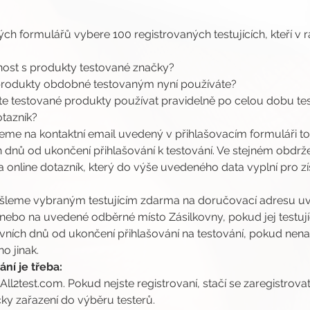
ých formulářů vybere 100 registrovaných testujících, kteří v 
enost s produkty testované značky?
 produkty obdobné testovaným nyní používáte?
ete testované produkty používat pravidelně po celou dobu test
otazník?
jeme na kontaktní email uvedený v přihlašovacím formuláři toh
 dnů od ukončení přihlašování k testování. Ve stejném obdrže
online dotazník, který do výše uvedeného data vyplní pro zís
šleme vybraným testujícím zdarma na doručovací adresu uv
 nebo na uvedené odběrné místo Zásilkovny, pokud jej testující
ovních dnů od ukončení přihlašování na testování, pokud ne
o jinak.
ní je třeba:
 All2test.com. Pokud nejste registrovaní, stačí se zaregistrovat
ky zařazení do výběru testerů.