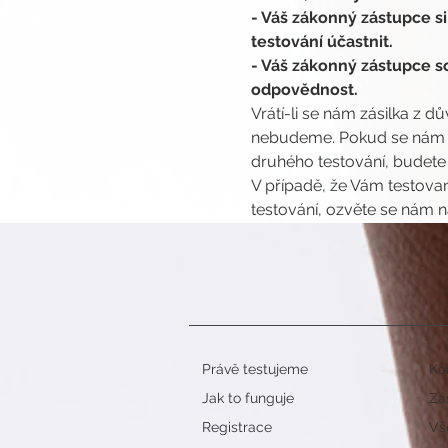
- Váš zákonný zástupce si
testování účastnit.
- Váš zákonný zástupce so
odpovědnost.
Vrátí-li se nám zásilka z d
nebudeme. Pokud se nám vr
druhého testování, budete
V případě, že Vám testovan
testování, ozvěte se nám n
Právě testujeme
Ko
Jak to funguje
Zá
Registrace
Vš