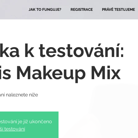
JAK TO FUNGUJE?
REGISTRACE
PRÁVĚ TESTUJEME
ka k testování:
is Makeup Mix
stování je již ukončeno
ší testování