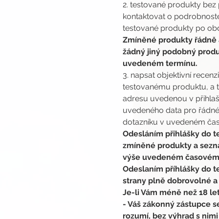
2. testované produkty bez 
kontaktovat o podrobnoste
testované produkty po obdr
Zmíněné produkty řádně a
žádný jiný podobný produ
uvedeném termínu.
3. napsat objektivní rece
testovanému produktu, a t
adresu uvedenou v přihlašo
uvedeného data pro řádné 
dotazníku v uvedeném čase
Odesláním přihlášky do te
zmíněné produkty a seznám
výše uvedeném časovém 
Odeslaním příhlášky do te
strany plně dobrovolné a
Je-li Vám méně než 18 let
- Váš zákonný zástupce 
rozumí, bez výhrad s nimi