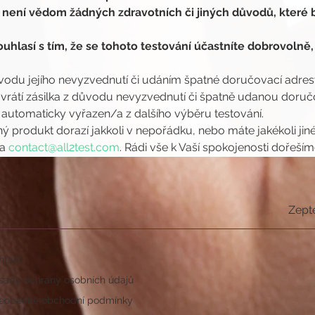
 není vědom žádných zdravotních či jiných důvodů, které b
uhlasí s tím, že se tohoto testování účastníte dobrovolně,
ůvodu jejího nevyzvednutí či udáním špatné doručovací adresy,
átí zásilka z důvodu nevyzvednutí či špatně udanou doručov
 automaticky vyřazen/a z dalšího výběru testování.
ý produkt dorazí jakkoli v nepořádku, nebo máte jakékoli jin
a 
contact@all2test.com
. Rádi vše k Vaší spokojenosti dořeším
Zept
ntakt
sady ochrany osobních údajů
eobecné obchodní podmínky