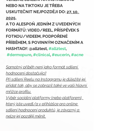
NEBO NA TIKTOKU JE TŘEBA 
USKUTEČNIT NEJPOZDĚJI DO: 
27. 10. 
2025,
A TO ALESPOŇ JEDNÍM Z UVEDENÝCH 
FORMÁTŮ: VIDEO/REEL, PŘÍSPĚVEK S 
FOTKOU/VIDEEM, PODPOŘENÉ 
PŘÍBĚHEM, S POVINNÝM OZNAČENÍM A 
HASHTAGY: @all2test, 
#all2test
, 
#dermopure
, 
#clinical
, 
#eucerin
, 
#acne
Samotný příběh není jako formát sdílení 
hodnocení dostačující!
Při sdílení Reelu na Instagramu je důležité jej 
přidat tak, aby se zobrazil také ve vaší hlavní 
mřížce profilu.
Výběr sociální platformy (nebo platforem), 
který jste uvedl/a v přihlášce pro online 
sdílení hodnocení produktů, je závazný a 
nelze jej později měnit.