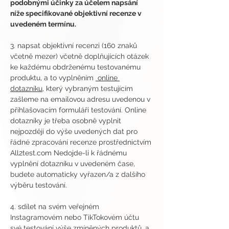
podobnými účinky za účelem napsání 
níže specifikované objektivní recenze v 
uvedeném termínu.
3. napsat objektivní recenzi (160 znaků 
včetně mezer) včetně doplňujících otázek 
ke každému obdrženému testovanému 
produktu, a to vyplněním 
 online 
dotazníku
, který vybraným testujícím 
zašleme na emailovou adresu uvedenou v 
přihlašovacím formuláři testování. Online 
dotazníky je třeba osobně vyplnit 
nejpozději do výše uvedených dat pro 
řádné zpracování recenze prostřednictvím 
All2test.com Nedojde-li k řádnému 
vyplnění dotazníku v uvedeném čase, 
budete automaticky vyřazen/a z dalšího 
výběru testování.
4. sdílet na svém veřejném 
Instagramovém nebo TikTokovém účtu 
své testování výše zmíněných produktů, a 