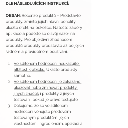
DLE NÁSLEDUJÍCÍCH INSTRUKCÍ:
OBSAH:
 Recenze produktů – Představte 
produkty, zmiňte jejich hlavní benefity, 
ukažte efekt na pokožce. Natočte záběry 
aplikace a podělte se o svůj názor na 
produkty. Pro objektivní zhodnocení 
produktů produkty představte až po jejich 
řádném a pravidelném používání.
Ve sdíleném hodnocení neukazujte 
all2test krabičku.
 Ukažte produkty 
samotné.
Ve sdíleném hodnocení je zakázáno 
ukazovat nebo zmiňovat produkty 
jiných značek
 i produkty z jiných 
testování, pokud je právě testujete.
Děkujeme, že se ve sdíleném 
hodnocení věnujete především 
testovaným produktům, jejich 
vlastnostem, ingrediencím, aplikaci a 