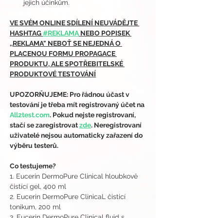
jejich účinkům.
VE SVÉM ONLINE SDÍLENÍ NEUVÁDĚJTE 
HASHTAG 
#REKLAMA
 NEBO POPISEK 
,,REKLAMA" NEBOŤ SE NEJEDNÁ O 
PLACENOU FORMU PROPAGACE 
PRODUKTU, ALE SPOTŘEBITELSKÉ 
PRODUKTOVÉ TESTOVÁNÍ
UPOZORŇUJEME: Pro řádnou účast v 
testování je třeba mít registrovaný účet na 
All2test.com
. Pokud nejste registrovaní, 
stačí se zaregistrovat 
zde
. Neregistrovaní 
uživatelé nejsou automaticky zařazení do 
výběru testerů.
Co testujeme?
1. Eucerin DermoPure Clinical hloubkově 
čistící gel, 400 ml 
2. Eucerin DermoPure ClinicaL čisticí 
tonikum, 200 ml 
3. Eucerin DermoPure Clinical fluid s 