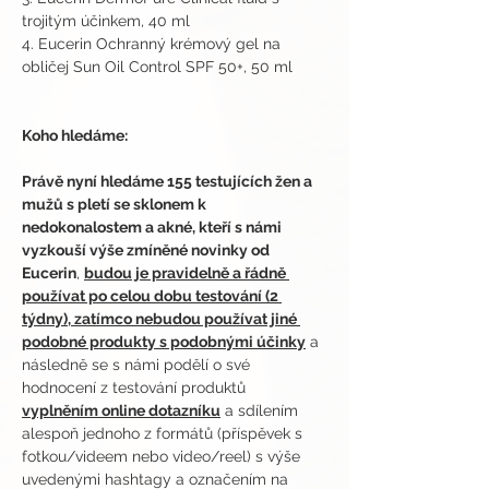
trojitým účinkem, 40 ml 
4. Eucerin Ochranný krémový gel na 
obličej Sun Oil Control SPF 50+, 50 ml
Koho hledáme:
Právě nyní hledáme 155 testujících žen a 
mužů s pletí se sklonem k 
nedokonalostem a akné, kteří s námi 
vyzkouší výše zmíněné novinky od 
Eucerin
, 
budou je pravidelně a řádně 
používat po celou dobu testování (2 
týdny), zatímco nebudou používat jiné 
podobné produkty s podobnými účinky
 a 
následně se s námi podělí o své 
hodnocení z testování produktů 
vyplněním online dotazníku
 a sdílením 
alespoň jednoho z formátů (příspěvek s 
fotkou/videem nebo video/reel) s výše 
uvedenými hashtagy a označením na 