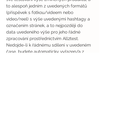
to alespoň jedním z uvedených formátů 
(příspěvek s fotkou/videem nebo 
video/reel) s výše uvedenými hashtagy a 
označením stránek, a to nejpozději do 
data uvedeného výše pro jeho řádné 
zpracování prostřednictvím All2test. 
Nedojde-li k řádnému sdílení v uvedeném 
čase, budete automaticky vyřazen/a z 
dalšího výběru testování.
Odesláním přihlášky do testování 
potvrzujete, že jste připraven/a bez 
odkladů převzít a vyzkoušet výše 
zmíněné produkty a seznámit se s jejich 
řádným použitím a vlastnostmi, vyplnit 
oba příslušné online dotazníky a sdílet 
veřejný příspěvek s fotkou/videem nebo 
video/reel (alespoň jeden formát z 
uvedených) s označením a hashtagy (výše 
uvedenými) na svém veřejném účtu na 
Instagramu nebo na TikToku ve výše 