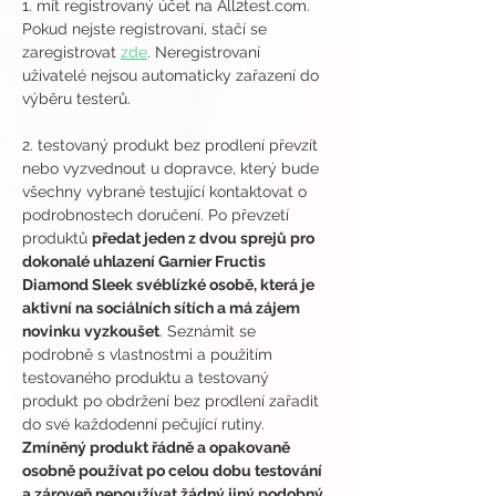
1. mít registrovaný účet na All2test.com. 
Pokud nejste registrovaní, stačí se 
zaregistrovat 
zde
. Neregistrovaní 
uživatelé nejsou automaticky zařazení do 
výběru testerů.
2. testovaný produkt bez prodlení převzít 
nebo vyzvednout u dopravce, který bude 
všechny vybrané testující kontaktovat o 
podrobnostech doručení. Po převzetí 
produktů 
předat jeden z dvou sprejů pro 
dokonalé uhlazení Garnier Fructis 
Diamond Sleek svéblízké osobě, která je 
aktivní na sociálních sítích a má zájem 
novinku vyzkoušet
. Seznámit se 
podrobně s vlastnostmi a použitím 
testovaného produktu a testovaný 
produkt po obdržení bez prodlení zařadit 
do své každodenní pečující rutiny. 
Zmíněný produkt řádně a opakovaně 
osobně používat po celou dobu testování 
a zároveň nepoužívat žádný jiný podobný 