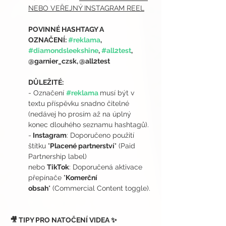
NEBO VEŘEJNÝ INSTAGRAM REEL
POVINNÉ HASHTAGY A 
OZNAČENÍ: 
#reklama
, 
#diamondsleekshine
, 
#all2test
, 
@garnier_czsk, @all2test
DŮLEŽITÉ:
- Označení 
#reklama
musí být v 
textu příspěvku snadno čitelné 
(nedávej ho prosím až na úplný 
konec dlouhého seznamu hashtagů).
-
 Instagram
: Doporučeno použití 
štítku "
Placené partnerství
" (Paid 
Partnership label)
nebo 
TikTok
: Doporučená aktivace 
přepínače "
Komerční 
obsah
" (Commercial Content toggle).
🎥 TIPY PRO NATOČENÍ VIDEA ✨