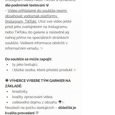
dle podmínek testování 
💎
- 
Video přihlášené do soutěže nesmí 
obsahovat vodoznak platformy 
(Instagram, TikTok).
 Ulož své video ještě 
před jeho zveřejněním na Instagramu 
nebo TikToku do galerie a následně jej 
nahraj přímo na speciálních stránkách 
soutěže. Veškeré informace obdržíš v 
informačním emailu. ✨ 
Do soutěže se může zapojit:
ty jako testující,
i blízká osoba, které předáš produkt ✨
🌟 VÝHERCE VYBERE TÝM GARNIER NA 
ZÁKLADĚ:
kreativity,
kvality zpracování videa,
celkového dojmu z obsahu 🎥✨
Nezáleží na počtu sledujících – 
důležitá je 
kvalita provedení 
💛