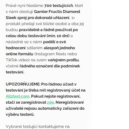
Právě nyní hledáme 
700 testujících
, kteří 
s námi otestují 
Garnier Fructis Diamond 
Sleek sprej pro dokonalé uhlazení
, 1× 
produkt předají své blízké osobě a oba jej 
budou 
pravidelně a řádně používat po 
celou dobu testování (min. 10 dní)
 a 
následně se s námi 
podělí o své 
hodnocení
 sdílením 
alespoň jednoho 
online formátu
 (Instagram Reels nebo 
TikTok video) na svém 
veřejném profilu
, 
včetně 
řádného označení dle podmínek 
testování.
UPOZORŇUJEME: Pro řádnou účast v 
testování je třeba mít registrovaný účet na 
All2test.com
. Pokud nejste registrovaní, 
stačí se zaregistrovat 
zde
. Neregistrovaní 
uživatelé nejsou automaticky zařazení do 
výběru testerů.
Vybrané testující kontaktujeme na 