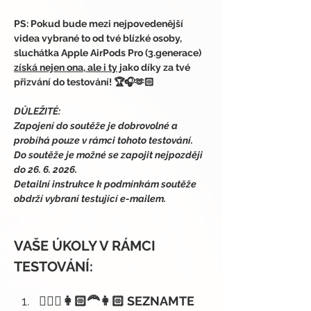
PS: Pokud bude mezi nejpovedenější 
videa vybrané to od tvé blízké osoby, 
sluchátka Apple AirPods Pro (3.generace) 
získá nejen ona, ale i ty
 jako díky za tvé 
přizvání do testování! 🏆🎧🫶🏻
DŮLEŽITÉ:
Zapojení do soutěže je dobrovolné a 
probíhá pouze v rámci tohoto testování.
Do soutěže je možné se zapojit nejpozději 
do 26. 6. 2026.
Detailní instrukce k podmínkám soutěže 
obdrží vybraní testující e-mailem.
VAŠE ÚKOLY V RÁMCI 
TESTOVÁNÍ:
👱🏻‍♀️
👩🏻‍🦰👩🏻 SEZNAMTE 