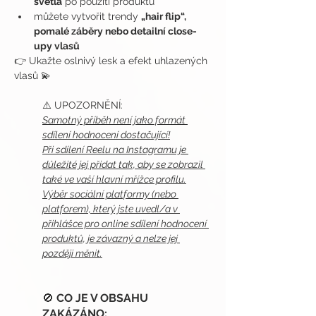
světla
 po použití produktu
můžete vytvořit trendy 
„hair flip“, 
pomalé záběry nebo detailní close-
upy vlasů
👉 Ukažte oslnivý lesk a efekt uhlazených 
vlasů 💫
⚠️ UPOZORNĚNÍ:
Samotný příběh není jako formát 
sdílení hodnocení dostačující!
Při sdílení Reelu na Instagramu je 
důležité jej přidat tak, aby se zobrazil 
také ve vaší hlavní mřížce profilu.
Výběr sociální platformy (nebo 
platforem), který jste uvedl/a v 
přihlášce pro online sdílení hodnocení 
produktů, je závazný a nelze jej 
později měnit.
🚫 
CO JE V OBSAHU 
ZAKÁZÁNO: