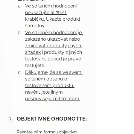
Ve sdíleném hodnocení 
neukazujte all2test 
krabičku.
 Ukažte produkt 
samotný.
Ve sdíleném hodnocení je 
zakázáno ukazovat nebo 
zmiňovat produkty jiných 
značek
 i produkty z jiných 
testování, pokud je právě 
testujete.
Děkujeme, že se ve svém 
sdíleném obsahu o 
testovaném produktu 
nevěnujete jiným 
nesouvisejícím tématům.
OBJEKTIVNĚ OHODNOŤTE:  
Řekněte nám formou objektivní 