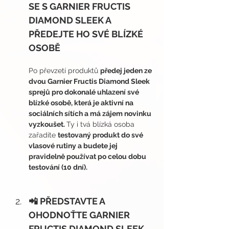
SE S GARNIER FRUCTIS 
DIAMOND SLEEK A 
PŘEDEJTE HO SVÉ BLÍZKÉ 
OSOBĚ
Po převzetí produktů 
předej jeden ze 
dvou Garnier Fructis Diamond Sleek 
sprejů pro dokonalé uhlazení své 
blízké osobě, která je aktivní na 
sociálních sítích a má zájem novinku 
vyzkoušet. 
Ty i tvá blízká osoba 
zařadíte 
testovaný produkt do své 
vlasové rutiny a budete jej 
pravidelně používat po celou dobu 
testování (10 dní).
📲 PŘEDSTAVTE A 
OHODNOŤTE GARNIER 
FRUCTIS DIAMOND SLEEK 