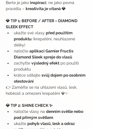
Ber­te je jako 
inspiraci
, ne jako pevná 
pravidla – 
kreativita je vítaná 💎
💎 TIP 1: BEFORE / AFTER – DIAMOND 
SLEEK EFFECT
ukažte své vlasy 
před použitím 
produktu
 (krepatění, neuhlazené 
délky)
natočte 
aplikaci Garnier Fructis 
Diamond Sleek spreje do vlasů
zachyťte 
výsledný efekt
 po použití 
produktu
krátce sdílejte 
svůj dojem po osobním 
otestování
👉 Zaměřte se na uhlazení vlasů, lesk, 
hebkost a omezení krepatění 💎✨
💎 TIP 2: SHINE CHECK ✨
natočte vlasy na 
denním světle nebo 
pod přímým světlem
ukažte 
pohyb vlasů, lesk a odraz 