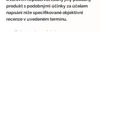
produkt s podobnými účinky za účelem 
napsání níže specifikované objektivní 
recenze v uvedeném termínu.
3. sdílet na svém veřejném 
Instagramovém nebo TikTokovém účtu 
své testování výše zmíněného produktu, a 
to alespoň jedním z uvedených formátů 
(video/reel) s výše uvedenými hashtagy a 
označením stránek, a to nejpozději do 
data uvedeného výše pro jeho řádné 
zpracování prostřednictvím All2test. 
Sdílené hodnocení produktu online 
provede testující i blízká osoba, která 
produkt také otestuje. 
Nedojde-li k 
řádnému sdílení v uvedeném čase, 
budete automaticky vyřazen/a z dalšího 
výběru testování.
4. 
objektivně a upřímně ohodnotit 
testovaný produkt (pozitivně, neutrálně 