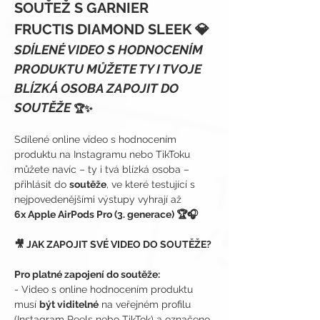
SOUŤEŽ S GARNIER 
FRUCTIS DIAMOND SLEEK 💎
SDÍLENÉ VIDEO S HODNOCENÍM 
PRODUKTU MŮŽETE TY I TVOJE 
BLÍZKÁ OSOBA ZAPOJIT DO 
SOUTĚŽE 
🏆✨
Sdílené online video s hodnocením 
produktu na Instagramu nebo TikToku 
můžete navíc – ty i tvá blízká osoba – 
přihlásit do 
soutěže
, ve které testující s 
nejpovedenějšími výstupy vyhrají až 
6x Apple AirPods Pro (3. generace) 🏆🎧
🎥 JAK ZAPOJIT SVÉ VIDEO DO SOUTĚŽE?
Pro platné zapojení do soutěže:
- Video s online hodnocením produktu 
musí 
být viditelné
 na veřejném profilu 
(Instagram Reels nebo TikTok) a označeno 