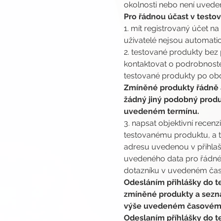
okolnosti nebo není uveden
Pro řádnou účast v testová
1. mít registrovaný účet na
uživatelé nejsou automatic
2. testované produkty bez 
kontaktovat o podrobnoste
testované produkty po obdr
Zmíněné produkty řádně a
žádný jiný podobný produ
uvedeném termínu.
3. napsat objektivní rece
testovanému produktu, a t
adresu uvedenou v přihlašo
uvedeného data pro řádné 
dotazníku v uvedeném čase
Odesláním přihlášky do te
zmíněné produkty a seznám
výše uvedeném časovém 
Odeslaním příhlášky do te