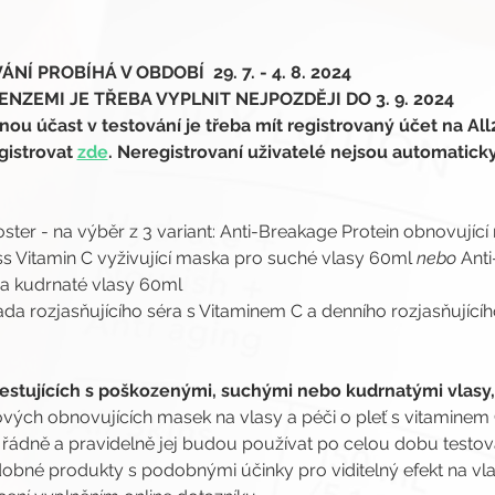
Í PROBÍHÁ V OBDOBÍ  29. 7. - 4. 8. 2024
NZEMI JE TŘEBA VYPLNIT NEJPOZDĚJI DO 3. 9. 2024
 účast v testování je třeba mít registrovaný účet na All
gistrovat 
zde
. Neregistrovaní uživatelé nejsou automatick
ster - na výběr z 3 variant: Anti-Breakage Protein obnovují
s Vitamin C vyživující maska pro suché vlasy 60ml 
nebo 
Anti
é a kudrnaté vlasy 60ml
ada rozjasňujícího séra s Vitaminem C a denního rozjasňujícíh
estujících s poškozenými, suchými nebo kudrnatými vlasy,
ých obnovujících masek na vlasy a péči o pleť s vitaminem C
, řádně a pravidelně jej budou používat po celou dobu testován
bné produkty s podobnými účinky pro viditelný efekt na vlas