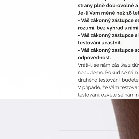
strany plně dobrovolné a
Je-li Vám méně než 18 let
- Váš zákonný zástupce 
rozumí, bez výhrad s nimi
- Váš zákonný zástupce si
testování účastnit.
- Váš zákonný zástupce so
odpovědnost.
Vrátí-li se nám zásilka z d
nebudeme. Pokud se nám vr
druhého testování, budete
V případě, že Vám testovan
testování, ozvěte se nám n