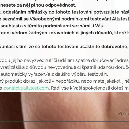
 nesete za něj plnou odpovědnost.
, odesláním přihlášky do tohoto testování potvrzujete násl
se seznámil se Všeobecnými podmínkami testování All2tes
 souhlasí a s těmito podmínkami seznámil i Vás.
 není vědom žádných zdravotních či jiných důvodů, které b
uhlasí s tím, že se tohoto testování účastníte dobrovolně,
ůvodu jejího nevyzvednutí či udáním špatné doručovací adresy,
átí zásilka z důvodu nevyzvednutí či špatně udanou doručov
 automaticky vyřazen/a z dalšího výběru testování.
ý produkt dorazí jakkoli v nepořádku, nebo máte jakékoli jin
a 
contact@all2test.com
. Rádi vše k Vaší spokojenosti dořeším
Zept