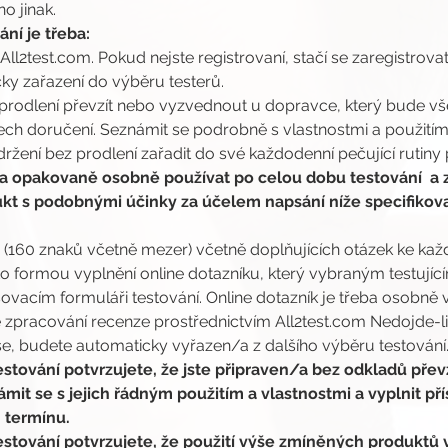
o jinak.
ní je třeba:
 All2test.com. Pokud nejste registrovaní, stačí se zaregistrovat
ky zařazení do výběru testerů.
prodlení převzít nebo vyzvednout u dopravce, který bude vše
ch doručení. Seznámit se podrobně s vlastnostmi a použitím
žení bez prodlení zařadit do své každodenní pečující rutiny 
 opakovaně osobně používat po celou dobu testování  a 
kt s podobnými účinky za účelem napsání níže specifikova
nzi (160 znaků včetně mezer) včetně doplňujících otázek ke 
o formou vyplnění online dotazníku, který vybraným testují
vacím formuláři testování. Online dotazník je třeba osobně v
zpracování recenze prostřednictvím All2test.com Nedojde-li
, budete automaticky vyřazen/a z dalšího výběru testování
stování potvrzujete, že jste připraven/a bez odkladů převz
it se s jejich řádným použitím a vlastnostmi a vyplnit pří
termínu.
stování potvrzujete, že použití výše zmíněných produktů v 