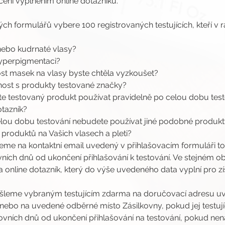
ení vyplněním online dotazníku.
ých formulářů vybere 100 registrovaných testujících, kteří v 
nebo kudrnaté vlasy?
hyperpigmentaci?
ost masek na vlasy byste chtěla vyzkoušet?
enost s produkty testované značky?
ete testovaný produkt používat pravidelně po celou dobu testo
otazník?
 celou dobu testování nebudete používat jiné podobné produk
 produktů na Vašich vlasech a pleti?
jeme na kontaktní email uvedený v přihlašovacím formuláři toh
ních dnů od ukončení přihlašování k testování. Ve stejném ob
online dotazník, který do výše uvedeného data vyplní pro zís
šleme vybraným testujícím zdarma na doručovací adresu uv
 nebo na uvedené odběrné místo Zásilkovny, pokud jej testující
covních dnů od ukončení přihlašování na testování, pokud n