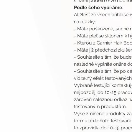
s námi podělí o své hodnoc
Podle čeho vybíráme:
All2test ze všech přihlášen
na otázky:
- Máte poškozené, suché 
- Máte pleť se sklonem k 
- Kterou z Garnier Hair Bo
- Máte již předchozí zkuš
- Souhlasíte s tím, že bud
následně vyplníte online d
- Souhlasíte s tím, že po
viditelný efekt testovaných
Vybrané testující kontaktu
nejpozději do 10-15 pracov
zároveň naleznou odkaz na 
testovaným produktům.
Výše zmíněné produkty za
formuláři tohoto testování
to zpravidla do 10-15 pra