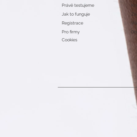
Právě testujeme
Ko
Jak to funguje
Zá
Registrace
Vš
Pro firmy
Obj
Cookies