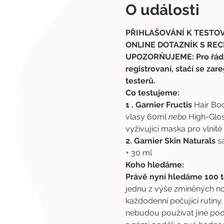
O události
PŘIHLAŠOVÁNÍ K TESTOVÁN
ONLINE DOTAZNÍK S RECE
UPOZORŇUJEME: Pro řádnou
registrovaní, stačí se zare
testerů.
Co testujeme:
1 . Garnier Fructis 
Hair Boo
vlasy 60ml 
nebo
 High-Glos
vyživující maska pro vlnit
2. Garnier Skin Naturals 
s
+ 30 ml
Koho hledáme:
Právě nyní hledáme 100 t
jednu z výše zmíněných nov
každodenní pečující rutiny
nebudou používat jiné podo