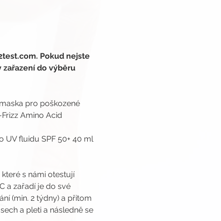
2test.com. Pokud nejste 
y zařazení do výběru 
cí maska pro poškozené 
-Frizz Amino Acid 
o UV fluidu SPF 50+ 40 ml 
 
které s námi otestují 
 a zařadí je do své 
í (min. 2 týdny) a přitom 
ech a pleti a následně se 