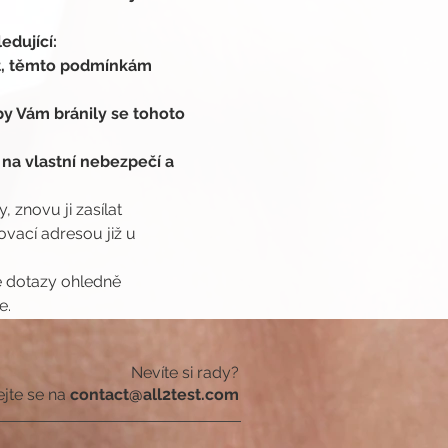
edující:
t, těmto podmínkám 
y Vám bránily se tohoto 
 na vlastní nebezpečí a 
 znovu ji zasílat 
ací adresou již u 
é dotazy ohledně 
e.
Nevíte si rady?
ejte se na
contact@all2test.com