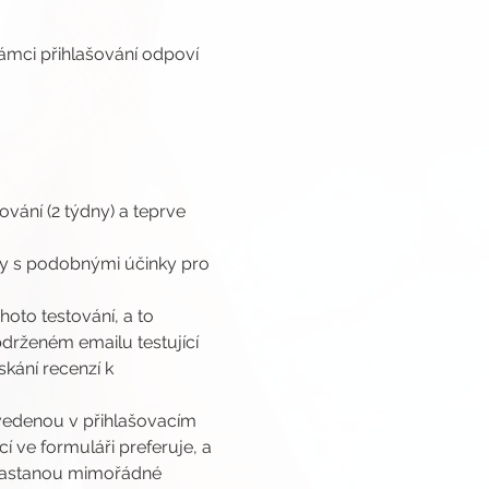
rámci přihlašování odpoví 
vání (2 týdny) a teprve 
ty s podobnými účinky pro 
oto testování, a to 
drženém emailu testující 
kání recenzí k 
edenou v přihlašovacím 
 ve formuláři preferuje, a 
enastanou mimořádné 