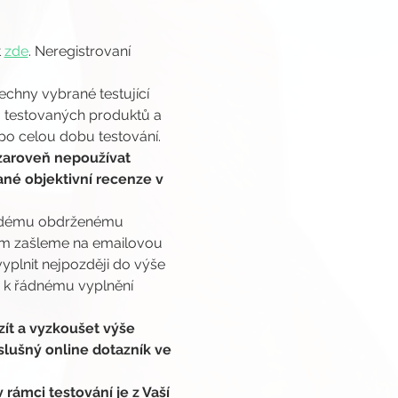
 
zde
. Neregistrovaní 
chny vybrané testující 
 testovaných produktů a 
po celou dobu testování. 
zaroveň nepoužívat 
né objektivní recenze v 
každému obdrženému 
cím zašleme na emailovou 
yplnit nejpozději do výše 
 k řádnému vyplnění 
.
ít a vyzkoušet výše 
slušný online dotazník ve 
rámci testování je z Vaší 