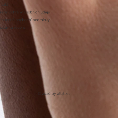
ntakt
sady ochrany osobních údajů
eobecné obchodní podmínky
ektivita recenzí
© 2020 by all2test