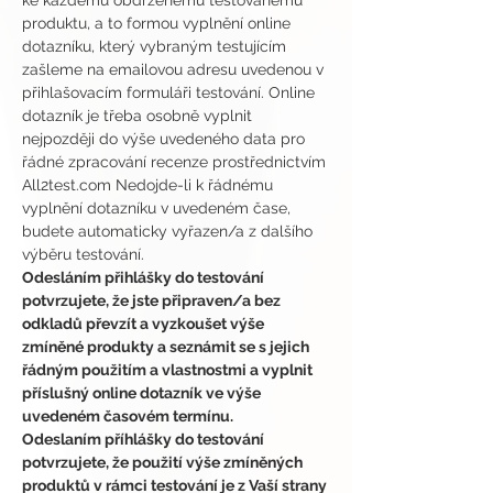
ke každému obdrženému testovanému 
produktu, a to formou vyplnění online 
dotazníku, který vybraným testujícím 
zašleme na emailovou adresu uvedenou v 
přihlašovacím formuláři testování. Online 
dotazník je třeba osobně vyplnit 
nejpozději do výše uvedeného data pro 
řádné zpracování recenze prostřednictvím 
All2test.com Nedojde-li k řádnému 
vyplnění dotazníku v uvedeném čase, 
budete automaticky vyřazen/a z dalšího 
výběru testování.
Odesláním přihlášky do testování 
potvrzujete, že jste připraven/a bez 
odkladů převzít a vyzkoušet výše 
zmíněné produkty a seznámit se s jejich 
řádným použitím a vlastnostmi a vyplnit 
příslušný online dotazník ve výše 
uvedeném časovém termínu.
Odeslaním příhlášky do testování 
potvrzujete, že použití výše zmíněných 
produktů v rámci testování je z Vaší strany 