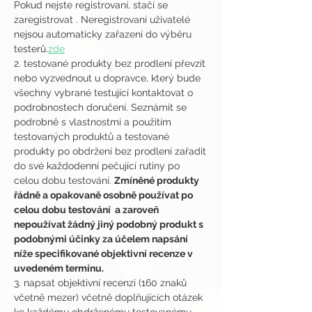
Pokud nejste registrovaní, stačí se 
zaregistrovat 
. Neregistrovaní uživatelé 
nejsou automaticky zařazení do výběru 
testerů.
zde
2. testované produkty bez prodlení převzít 
nebo vyzvednout u dopravce, který bude 
všechny vybrané testující kontaktovat o 
podrobnostech doručení. Seznámit se 
podrobně s vlastnostmi a použitím 
testovaných produktů a testované 
produkty po obdržení bez prodlení zařadit 
do své každodenní pečující rutiny po 
celou dobu testování. 
Zmíněné produkty 
řádně a opakovaně osobně používat po 
celou dobu testování  a zaroveň 
nepoužívat žádný jiný podobný produkt s 
podobnými účinky za účelem napsání 
níže specifikované objektivní recenze v 
uvedeném termínu.
3. napsat objektivní recenzi (160 znaků 
včetně mezer) včetně doplňujících otázek 