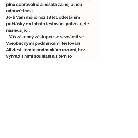
plně dobrovolné a nesete za něj plnou 
odpovědnost.
Je-li Vám méně než 18 let, odesláním 
přihlášky do tohoto testování potvrzujete 
následující:
- Váš zákonný zástupce se seznámil se 
Všeobecnými podmínkami testování 
All2test, těmto podmínkám rozumí, bez 
výhrad s nimi souhlasí a s těmito 
podmínkami seznámil i Vás.
- Váš zákonný zástupce si není vědom 
žádných zdravotních či jiných důvodů, 
které by Vám bránily se tohoto testování 
účastnit.
- Váš zákonný zástupce souhlasí s tím, že 
se tohoto testování účastníte dobrovolně, 
na vlastní nebezpečí a odpovědnost.
Vrátí-li se nám zásilka z důvodu jejího 
nevyzvednutí či udáním špatné 
doručovací adresy, znovu ji zasílat 
nebudeme. Pokud se nám vrátí zásilka z 