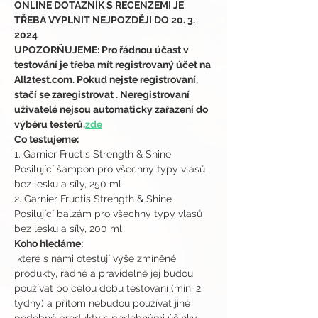
ONLINE DOTAZNÍK S RECENZEMI JE 
TŘEBA VYPLNIT NEJPOZDĚJI DO 20. 3. 
2024
UPOZORŇUJEME: Pro řádnou účast v 
testování je třeba mít registrovaný účet na 
All2test.com. Pokud nejste registrovaní, 
stačí se zaregistrovat 
. Neregistrovaní 
uživatelé nejsou automaticky zařazení do 
výběru testerů.
zde
Co testujeme:
1. Garnier Fructis Strength & Shine 
Posilující šampon pro všechny typy vlasů 
bez lesku a síly, 250 ml 
2. Garnier Fructis Strength & Shine 
Posilující balzám pro všechny typy vlasů 
bez lesku a síly, 200 ml
Koho hledáme:
 které s námi otestují výše zmíněné 
produkty, řádně a pravidelně jej budou 
používat po celou dobu testování (min. 2 
týdny) a přitom nebudou používat jiné 