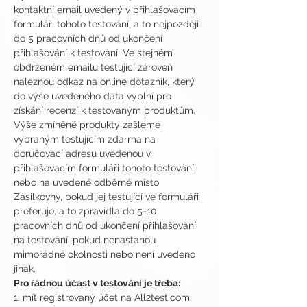
kontaktní email uvedený v přihlašovacím 
formuláři tohoto testování, a to nejpozději 
do 5 pracovních dnů od ukončení 
přihlašování k testování. Ve stejném 
obdrženém emailu testující zároveň 
naleznou odkaz na online dotazník, který 
do výše uvedeného data vyplní pro 
získání recenzí k testovaným produktům.
Výše zmíněné produkty zašleme 
vybraným testujícím zdarma na 
doručovací adresu uvedenou v 
přihlašovacím formuláři tohoto testování 
nebo na uvedené odběrné místo 
Zásilkovny, pokud jej testující ve formuláři 
preferuje, a to zpravidla do 5-10 
pracovních dnů od ukončení přihlašování 
na testování, pokud nenastanou 
mimořádné okolnosti nebo není uvedeno 
jinak.
Pro řádnou účast v testování je třeba:
1. mít registrovaný účet na All2test.com. 