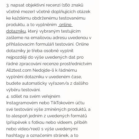
3. napsat objektivní recenzi (160 znaků 
včetně mezer) včetně doplňujících otázek 
ke každému obdrženému testovanému 
produktu, a to vyplněním 
 online 
dotazníku
, který vybraným testujícím 
zašleme na emailovou adresu uvedenou v 
přihlašovacím formuláři testování. Online 
dotazníky je třeba osobně vyplnit 
nejpozději do výše uvedených dat pro 
řádné zpracování recenze prostřednictvím 
All2test.com Nedojde-li k řádnému 
vyplnění dotazníku v uvedeném čase, 
budete automaticky vyřazen/a z dalšího 
výběru testování.
4. sdílet na svém veřejném 
Instagramovém nebo TikTokovém účtu 
své testování výše zmíněných produktů, a 
to alespoň jedním z uvedených formátů 
(příspěvek s fotkou nebo videem, příběh 
nebo video/reel) s výše uvedenými 
hashtagy a označením stránek, a to 