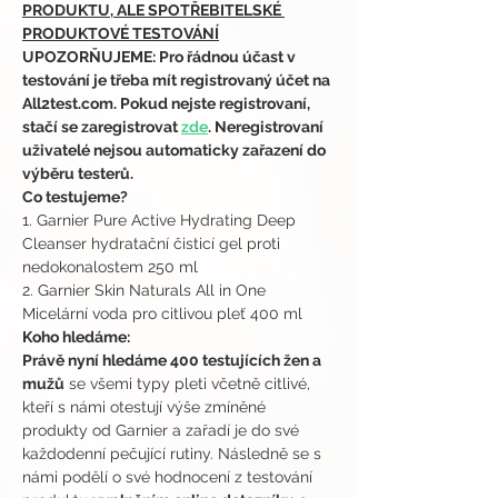
PRODUKTU, ALE SPOTŘEBITELSKÉ 
PRODUKTOVÉ TESTOVÁNÍ
UPOZORŇUJEME: Pro řádnou účast v 
testování je třeba mít registrovaný účet na 
All2test.com. Pokud nejste registrovaní, 
stačí se zaregistrovat 
zde
. Neregistrovaní 
uživatelé nejsou automaticky zařazení do 
výběru testerů.
Co testujeme?
1. Garnier Pure Active Hydrating Deep 
Cleanser hydratační čisticí gel proti 
nedokonalostem 250 ml
2. Garnier Skin Naturals All in One 
Micelární voda pro citlivou pleť 400 ml
Koho hledáme:
Právě nyní hledáme 400 testujících žen a 
mužů
 se všemi typy pleti včetně citlivé, 
kteří s námi otestují výše zmíněné 
produkty od Garnier a zařadí je do své 
každodenní pečující rutiny. Následně se s 
námi podělí o své hodnocení z testování 