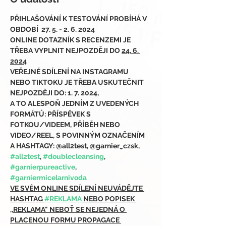
PŘIHLAŠOVÁNÍ K TESTOVÁNÍ PROBÍHÁ V 
OBDOBÍ  27. 5. - 2. 6. 2024
ONLINE DOTAZNÍK S RECENZEMI JE 
TŘEBA VYPLNIT NEJPOZDĚJI DO 
24. 6. 
2024
VEŘEJNÉ SDÍLENÍ NA INSTAGRAMU 
NEBO TIKTOKU JE TŘEBA USKUTEČNIT 
NEJPOZDĚJI DO: 1. 7. 2024,
A TO ALESPOŇ JEDNÍM Z UVEDENÝCH 
FORMÁTŮ: PŘÍSPĚVEK S 
FOTKOU/VIDEEM, PŘÍBĚH NEBO 
VIDEO/REEL, S POVINNÝM OZNAČENÍM 
A HASHTAGY: @all2test, @garnier_czsk, 
#all2test
, 
#doublecleansing
, 
#garnierpureactive
, 
#garniermicelarnivoda
VE SVÉM ONLINE SDÍLENÍ NEUVÁDĚJTE 
HASHTAG 
#REKLAMA
 NEBO POPISEK 
,,REKLAMA" NEBOŤ SE NEJEDNÁ O 
PLACENOU FORMU PROPAGACE 