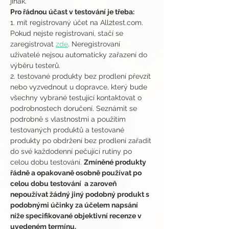
jinak.
Pro řádnou účast v testování je třeba:
1. mít registrovaný účet na All2test.com. 
Pokud nejste registrovaní, stačí se 
zaregistrovat 
zde
. Neregistrovaní 
uživatelé nejsou automaticky zařazení do 
výběru testerů.
2. testované produkty bez prodlení převzít 
nebo vyzvednout u dopravce, který bude 
všechny vybrané testující kontaktovat o 
podrobnostech doručení. Seznámit se 
podrobně s vlastnostmi a použitím 
testovaných produktů a testované 
produkty po obdržení bez prodlení zařadit 
do své každodenní pečující rutiny po 
celou dobu testování. 
Zmíněné produkty 
řádně a opakovaně osobně používat po 
celou dobu testování  a zaroveň 
nepoužívat žádný jiný podobný produkt s 
podobnými účinky za účelem napsání 
níže specifikované objektivní recenze v 
uvedeném termínu.