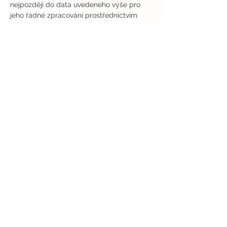
nejpozději do data uvedeného výše pro 
jeho řádné zpracování prostřednictvím 
All2test. Nedojde-li k řádnému sdílení v 
uvedeném čase, budete automaticky 
vyřazen/a z dalšího výběru testování.
Odesláním přihlášky do testování 
potvrzujete, že jste připraven/a bez 
odkladů převzít a vyzkoušet výše 
zmíněné produkty a seznámit se s jejich 
řádným použitím a vlastnostmi, vyplnit 
oba příslušné online dotazníky a sdílet 
veřejný příspěvek, příběh nebo 
video/reel (alespoň jeden formát z 
uvedených) s označením a hashtagy (výše 
uvedenými) na svém veřejném účtu na 
Instagramu nebo TikToku ve výše 
uvedeném časovém termínu.
Odeslaním příhlášky do testování zároveň 
potvrzujete, že použití výše zmíněných 
produktů v rámci testování je z Vaší strany 
plně dobrovolné a nesete za něj plnou 