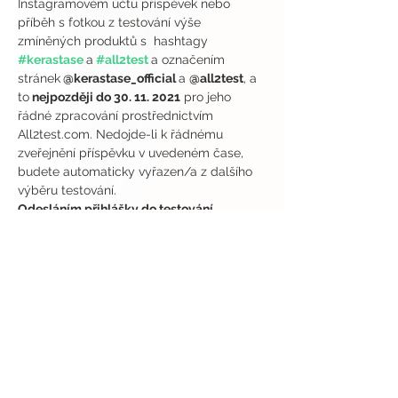
Instagramovém účtu příspěvek nebo 
příběh s fotkou z testování výše 
zmíněných produktů s  hashtagy 
#kerastase
a
#all2test
a označením 
stránek
 @kerastase_official 
a 
@all2test
, a 
to
 nejpozději do 30. 11. 2021
 pro jeho 
řádné zpracování prostřednictvím 
All2test.com. Nedojde-li k řádnému 
zveřejnění příspěvku v uvedeném čase, 
budete automaticky vyřazen/a z dalšího 
výběru testování.
Odesláním přihlášky do testování 
potvrzujete, že jste připraven/a 
vyzkoušet a seznámit se s výše 
zmíněnými produkty, napsat recenzi a 
sdílet veřejný příspěvek s fotkou a 
označením na svém účtu na Instagramu 
ve výše uvedeném časovém termínu.
Přispěvky označené @all2test budou dále 
zveřejněny v rámci daného testování na 
našich stránkách www.all2test.com.
Vrátí-li se nám zásilka z důvodu jejího 