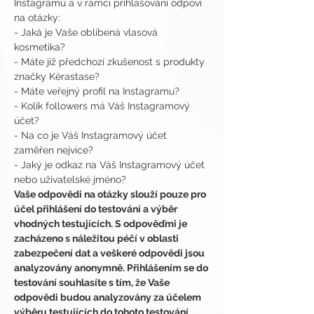
Instagramu a v rámci přihlašování odpoví 
na otázky:
- Jaká je Vaše oblíbená vlasová 
kosmetika? 
- Máte již předchozí zkušenost s produkty 
značky Kérastase?
- Máte veřejný profil na Instagramu?
- Kolik followers má Váš Instagramový 
účet? 
- Na co je Váš Instagramový účet 
zaměřen nejvíce?
- Jaký je odkaz na Váš Instagramový účet 
nebo uživatelské jméno?
Vaše odpovědi na otázky slouží pouze pro 
účel přihlášení do testování a výběr 
vhodných testujících. S odpověďmi je 
zacházeno s náležitou péčí v oblasti 
zabezpečení dat a veškeré odpovědi jsou 
analyzovány anonymně. Přihlášením se do 
testování souhlasíte s tím, že Vaše 
odpovědi budou analyzovány za účelem 
výběru testujících do tohoto testování.