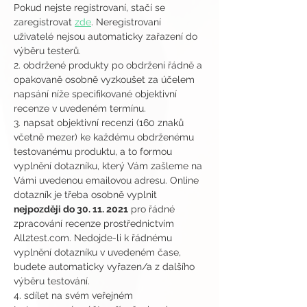
Pokud nejste registrovaní, stačí se 
zaregistrovat 
zde
. Neregistrovaní 
uživatelé nejsou automaticky zařazení do 
výběru testerů.
2. obdržené produkty po obdržení řádně a 
opakovaně osobně vyzkoušet za účelem 
napsání níže specifikované objektivní 
recenze v uvedeném termínu.
3. napsat objektivní recenzi (160 znaků 
včetně mezer) ke každému obdrženému 
testovanému produktu, a to formou 
vyplnění dotazníku, který Vám zašleme na 
Vámi uvedenou emailovou adresu. Online 
dotazník je třeba osobně vyplnit 
nejpozději do 30. 11. 2021
 pro řádné 
zpracování recenze prostřednictvím 
All2test.com. Nedojde-li k řádnému 
vyplnění dotazníku v uvedeném čase, 
budete automaticky vyřazen/a z dalšího 
výběru testování.
4. sdílet na svém veřejném 