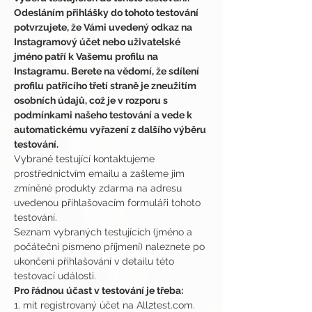
Odesláním přihlášky do tohoto testování 
potvrzujete, že Vámi uvedený odkaz na 
Instagramový účet nebo uživatelské 
jméno patří k Vašemu profilu na 
Instagramu. Berete na vědomí, že sdílení 
profilu patřícího třetí straně je zneužitím 
osobních údajů, což je v rozporu s 
podmínkami našeho testování a vede k 
automatickému vyřazení z dalšího výběru 
testování.
Vybrané testující kontaktujeme 
prostřednictvím emailu a zašleme jim 
zmíněné produkty zdarma na adresu 
uvedenou přihlašovacím formuláři tohoto 
testování.
Seznam vybraných testujících (jméno a 
počáteční písmeno příjmení) naleznete po 
ukončení přihlašování v detailu této 
testovací události.
Pro řádnou účast v testování je třeba:
1. mít registrovaný účet na All2test.com. 