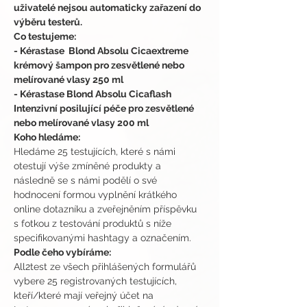
uživatelé nejsou automaticky zařazení do 
výběru testerů.
Co testujeme:
- Kérastase  Blond Absolu Cicaextreme 
krémový šampon pro zesvětlené nebo 
melírované vlasy 250 ml
- Kérastase Blond Absolu Cicaflash 
Intenzivní posilující péče pro zesvětlené 
nebo melírované vlasy 200 ml
Koho hledáme:
Hledáme 25 testujících, které s námi 
otestují výše zmíněné produkty a 
následně se s námi podělí o své 
hodnocení formou vyplnění krátkého 
online dotazníku a zveřejněním příspěvku 
s fotkou z testování produktů s níže 
specifikovanými hashtagy a označením. 
Podle čeho vybíráme:
All2test ze všech přihlášených formulářů 
vybere 25 registrovaných testujících, 
kteří/které mají veřejný účet na 