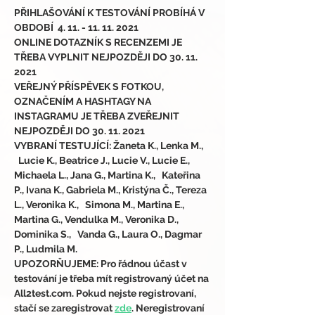
PŘIHLAŠOVÁNÍ K TESTOVÁNÍ PROBÍHÁ V 
OBDOBÍ  4. 11. - 11. 11. 2021
ONLINE DOTAZNÍK S RECENZEMI JE 
TŘEBA VYPLNIT NEJPOZDĚJI DO 30. 11. 
2021
VEŘEJNÝ PŘÍSPĚVEK S FOTKOU, 
OZNAČENÍM A HASHTAGY NA 
INSTAGRAMU JE TŘEBA ZVEŘEJNIT 
NEJPOZDĚJI DO 30. 11. 2021
VYBRANÍ TESTUJÍCÍ: Žaneta K., Lenka M., 
  Lucie K., Beatrice J., Lucie V., Lucie E., 
Michaela L., Jana G., Martina K.,   Kateřina 
P., Ivana K., Gabriela M., Kristýna Č., Tereza 
L., Veronika K.,   Simona M., Martina E., 
Martina G., Vendulka M., Veronika D., 
Dominika S.,   Vanda G., Laura O., Dagmar 
P., Ludmila M.
UPOZORŇUJEME: Pro řádnou účast v 
testování je třeba mít registrovaný účet na 
All2test.com. Pokud nejste registrovaní, 
stačí se zaregistrovat 
zde
. Neregistrovaní 