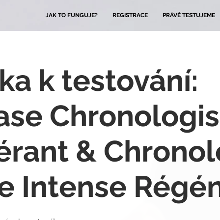
JAK TO FUNGUJE?
REGISTRACE
PRÁVĚ TESTUJEME
ka k testování:
ase Chronologis
rant & Chronol
 Intense Régén