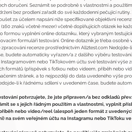
ch doručení. Seznámit se podrobně s vlastnostmi a použitím
žení bez prodlení zařadit do své každodenní pečující rutiny
šet za účelem napsání níže specifikované objektivní recen
nzi (160 znaků včetně mezer) včetně doplňujících otázek ke 
o formou vyplnění online dotazníku, který vybraným testují
vacím formuláři testování. Online dotazník je třeba osobně v
zpracování recenze prostřednictvím All2test.com Nedojde-li
, budete automaticky vyřazen/a z dalšího výběru testování
m Instagramovém nebo TikTokovém účtu své testování výše z
h formátů (příspěvek s fotkou nebo videem, příběh nebo vide
čením stránek, a to nejpozději do data uvedeného výše pro
Nedojde-li k řádnému sdílení v uvedeném čase, budete automa
stování potvrzujete, že jste připraven/a bez odkladů převz
it se s jejich řádným použitím a vlastnostmi, vyplnit přís
, příběh nebo video/reel (alespoň jeden formát z uvedenýc
i) na svém veřejném účtu na Instagramu nebo TikToku v