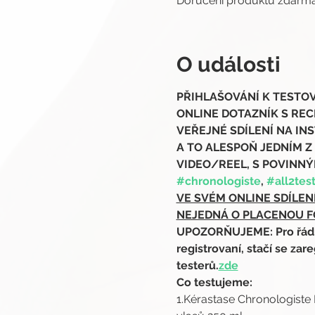
Doručení produktů zdar
O události
PŘIHLAŠOVÁNÍ K TESTOVÁN
ONLINE DOTAZNÍK S RECE
VEŘEJNÉ SDÍLENÍ NA INS
A TO ALESPOŇ JEDNÍM Z
VIDEO/REEL, S POVINNÝ
#chronologiste
, 
#all2tes
VE SVÉM ONLINE SDÍLEN
NEJEDNÁ O PLACENOU F
UPOZORŇUJEME: Pro řádnou
registrovaní, stačí se zare
testerů.
zde
Co testujeme:
1.Kérastase Chronologiste B