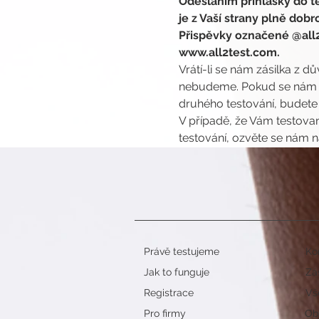
Odeslaním příhlášky do te
je z Vaší strany plně dob
Přispěvky označené @all2
www.all2test.com.
Vrátí-li se nám zásilka z d
nebudeme. Pokud se nám vr
druhého testování, budete
V případě, že Vám testovan
testování, ozvěte se nám n
Právě testujeme
Ko
Jak to funguje
Zá
Registrace
Vš
Pro firmy
Obj