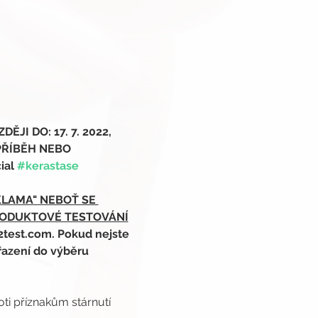
I DO: 17. 7. 2022,
PŘÍBĚH NEBO 
ial 
#kerastase
KLAMA" NEBOŤ SE 
RODUKTOVÉ TESTOVÁNÍ
2test.com. Pokud nejste 
řazení do výběru 
ti příznakům stárnutí 