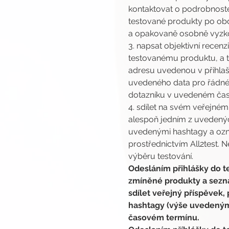
kontaktovat o podrobnoste
testované produkty po obdr
a opakovaně osobně vyzkou
3. napsat objektivní rece
testovanému produktu, a t
adresu uvedenou v přihlašo
uvedeného data pro řádné 
dotazníku v uvedeném čase
4. sdílet na svém veřejné
alespoň jedním z uvedenýc
uvedenými hashtagy a ozna
prostřednictvím All2test. 
výběru testování.
Odesláním přihlášky do te
zmíněné produkty a seznám
sdílet veřejný příspěvek
hashtagy (výše uvedeným
časovém termínu.