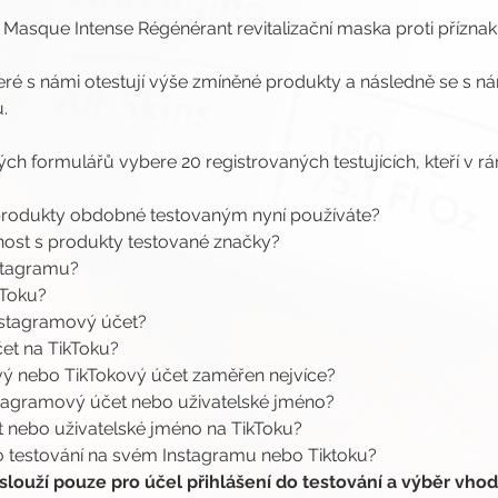
 Masque Intense Régénérant revitalizační maska proti přízna
teré s námi otestují výše zmíněné produkty a následně se s n
.
ých formulářů vybere 20 registrovaných testujících, kteří v r
 produkty obdobné testovaným nyní používáte?
enost s produkty testované značky?
nstagramu?
kToku?
Instagramový účet?
čet na TikToku?
vý nebo TikTokový účet zaměřen nejvíce?
nstagramový účet nebo uživatelské jméno?
t nebo uživatelské jméno na TikToku?
ho testování na svém Instagramu nebo Tiktoku?
louží pouze pro účel přihlášení do testování a výběr vhodn