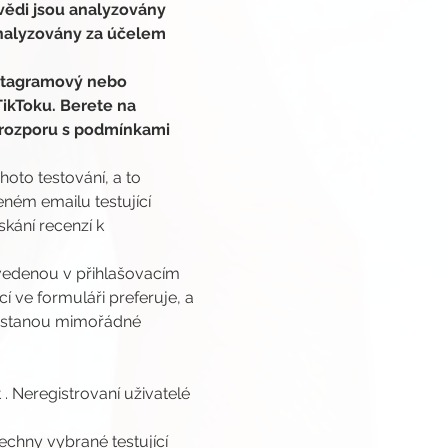
vědi jsou analyzovány 
analyzovány za účelem 
nstagramový nebo 
ikToku. Berete na 
 v rozporu s podmínkami 
oto testování, a to 
ném emailu testující 
kání recenzí k 
edenou v přihlašovacím 
 ve formuláři preferuje, a 
nastanou mimořádné 
 
. Neregistrovaní uživatelé 
chny vybrané testující 