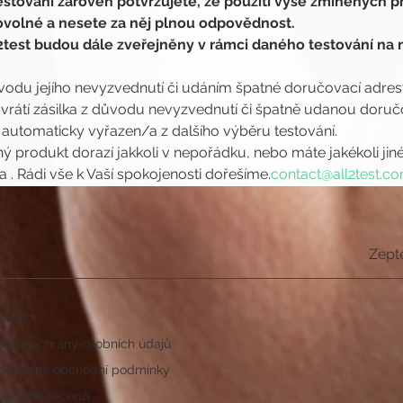
stování zároveň potvrzujete, že použití výše zmíněných pr
rovolné a nesete za něj plnou odpovědnost.
test budou dále zveřejněny v rámci daného testování na n
ůvodu jejího nevyzvednutí či udáním špatné doručovací adresy,
átí zásilka z důvodu nevyzvednutí či špatně udanou doručov
 automaticky vyřazen/a z dalšího výběru testování.
ý produkt dorazí jakkoli v nepořádku, nebo máte jakékoli jin
a 
. Rádi vše k Vaší spokojenosti dořešíme.
contact@all2test.c
Zept
ntakt
sady ochrany osobních údajů
eobecné obchodní podmínky
ektivita recenzí