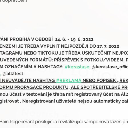
ma dopravcem
Í PROBÍHÁ V OBDOBÍ  14. 6. - 19. 6. 2022
NZEMI JE TŘEBA VYPLNIT NEJPOZDĚJI DO 17. 7. 2022
TAGRAMU NEBO TIKTOKU JE TŘEBA USKUTEČNIT NEJPOZDĚJ
 UVEDENÝCH FORMÁTŮ: PŘÍSPĚVEK S FOTKOU/VIDEEM, 
M OZNAČENÍM A HASHTAGY: 
#kerastase
, @kerastase_offic
t
, @all2test
Í NEUVÁDĚJTE HASHTAG 
#REKLAMA
 NEBO POPISEK ,,RE
ORMU PROPAGACE PRODUKTU, ALE SPOTŘEBITELSKÉ P
 účast v testování je třeba mít registrovaný účet na All
gistrovat 
. Neregistrovaní uživatelé nejsou automaticky za
ain Régénérant posilující a revitalizující šamponová lázeň pro