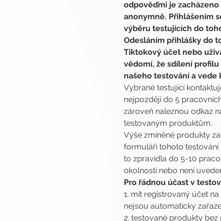
odpověďmi je zacházeno s
anonymně. Přihlášením se
výběru testujících do toh
Odesláním přihlášky do t
Tiktokový účet nebo uživ
vědomí, že sdílení profilu
našeho testování a vede 
Vybrané testující kontaktu
nejpozději do 5 pracovních
zároveň naleznou odkaz na 
testovaným produktům.
Výše zmíněné produkty za
formuláři tohoto testování
to zpravidla do 5-10 prac
okolnosti nebo není uveden
Pro řádnou účast v testová
1. mít registrovaný účet na
nejsou automaticky zařaze
2. testované produkty bez 