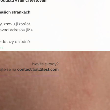
oduktů v rámci testování 
ašich stránkách 
 znovu ji zasílat 
ací adresou již u 
é dotazy ohledně 
om
Nevíte si rady?
ejte se na
contact@all2test.com