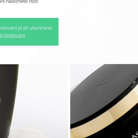
stování je již ukončeno
ší testování