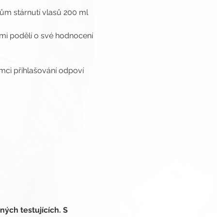
kům stárnutí vlasů 200 ml
ámi podělí o své hodnocení 
ámci přihlašování odpoví 
ých testujících. S 