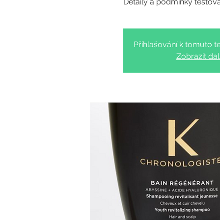
Přihlašování k tomuto te
Zobrazit dal