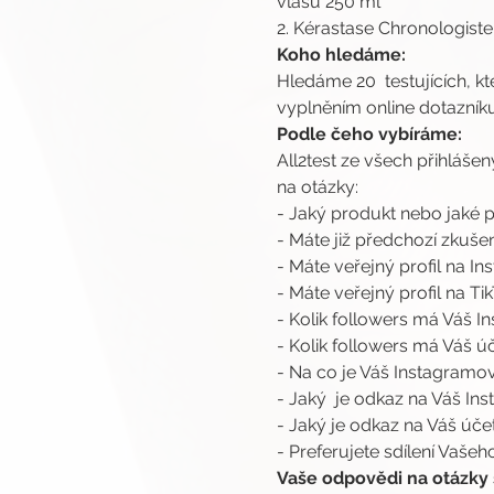
vlasů 250 ml
2. Kérastase Chronologiste
Koho hledáme:
Hledáme 20  testujících, k
vyplněním online dotazníku
Podle čeho vybíráme:
All2test ze všech přihlášen
na otázky:
- Jaký produkt nebo jaké
- Máte již předchozí zkuš
- Máte veřejný profil na I
- Máte veřejný profil na Ti
- Kolik followers má Váš 
- Kolik followers má Váš ú
- Na co je Váš Instagramo
- Jaký  je odkaz na Váš I
- Jaký je odkaz na Váš úče
- Preferujete sdílení Vaše
Vaše odpovědi na otázky s