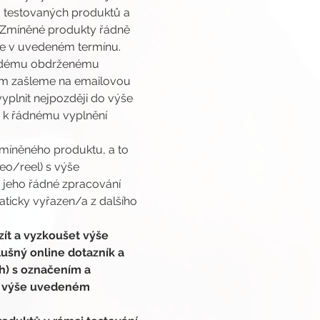
 testovaných produktů a 
. Zmíněné produkty řádně 
ze v uvedeném termínu.
každému obdrženému 
cím zašleme na emailovou 
yplnit nejpozději do výše 
 k řádnému vyplnění 
.
míněného produktu, a to 
o/reel) s výše 
 jeho řádné zpracování 
ticky vyřazen/a z dalšího 
ít a vyzkoušet výše 
lušný online dotazník a 
h) s označením a 
e výše uvedeném 