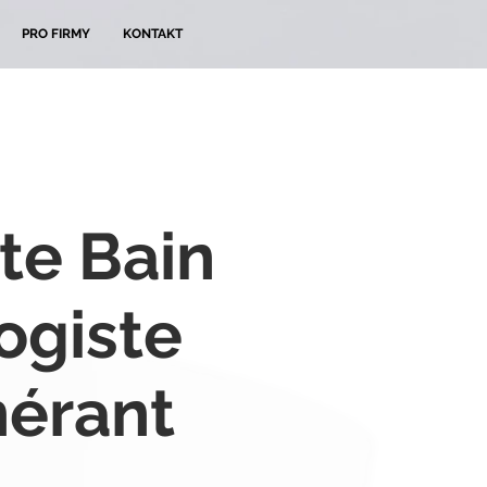
PRO FIRMY
KONTAKT
te Bain
ogiste
érant