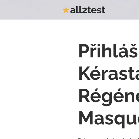
Přihláš
Kérast
Régéné
Masque