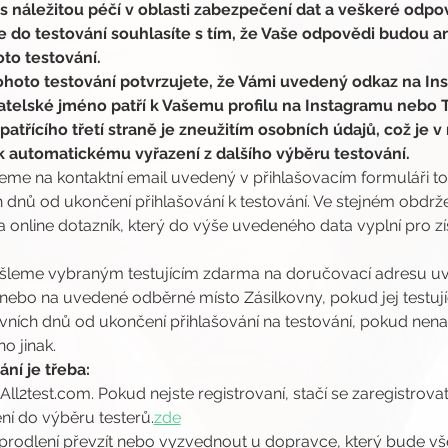
 náležitou péčí v oblasti zabezpečení dat a veškeré odpo
 do testování souhlasíte s tím, že Vaše odpovědi budou 
oto testování.
ohoto testování potvrzujete, že Vámi uvedený odkaz na I
atelské jméno patří k Vašemu profilu na Instagramu nebo T
 patřícího třetí straně je zneužitím osobních údajů, což je
k automatickému vyřazení z dalšího výběru testování.
jeme na kontaktní email uvedený v přihlašovacím formuláři toh
 dnů od ukončení přihlašování k testování. Ve stejném obdrže
online dotazník, který do výše uvedeného data vyplní pro zís
šleme vybraným testujícím zdarma na doručovací adresu uv
 nebo na uvedené odběrné místo Zásilkovny, pokud jej testující
ovních dnů od ukončení přihlašování na testování, pokud ne
o jinak.
ní je třeba:
 All2test.com. Pokud nejste registrovaní, stačí se zaregistrovat
ní do výběru testerů.
zde
prodlení převzít nebo vyzvednout u dopravce, který bude vše