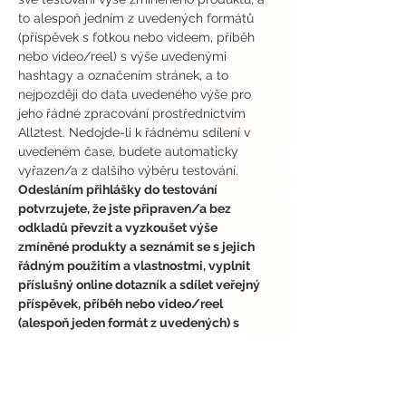
to alespoň jedním z uvedených formátů 
(příspěvek s fotkou nebo videem, příběh 
nebo video/reel) s výše uvedenými 
hashtagy a označením stránek, a to 
nejpozději do data uvedeného výše pro 
jeho řádné zpracování prostřednictvím 
All2test. Nedojde-li k řádnému sdílení v 
uvedeném čase, budete automaticky 
vyřazen/a z dalšího výběru testování.
Odesláním přihlášky do testování 
potvrzujete, že jste připraven/a bez 
odkladů převzít a vyzkoušet výše 
zmíněné produkty a seznámit se s jejich 
řádným použitím a vlastnostmi, vyplnit 
příslušný online dotazník a sdílet veřejný 
příspěvek, příběh nebo video/reel 
(alespoň jeden formát z uvedených) s 
označením a hashtagy (výše uvedenými) 
na svém veřejném účtu na Instagramu 
nebo TikToku ve výše uvedeném 
časovém termínu.