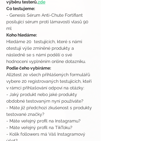
výběru testerů.
zde
Co testujeme:
- Genesis Sérum Anti-Chute Fortifiant 
posilující sérum proti lámavosti vlasů 90 
ml
Koho hledáme:
Hledáme 20  testujících, které s námi 
otestují výše zmíněné produkty a 
následně se s námi podělí o své 
hodnocení vyplněním online dotazníku.
Podle čeho vybíráme:
All2test ze všech přihlášených formulářů 
vybere 20 registrovaných testujících, kteří 
v rámci přihlašování odpoví na otázky:
- Jaký produkt nebo jaké produkty 
obdobné testovaným nyní používáte?
- Máte již předchozí zkušenost s produkty 
testované značky?
- Máte veřejný profil na Instagramu?
- Máte veřejný profil na TikToku?
- Kolik followers má Váš Instagramový 
účet?