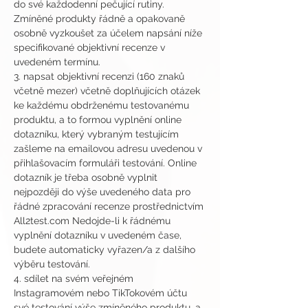
do své každodenní pečující rutiny. 
Zmíněné produkty řádně a opakovaně 
osobně vyzkoušet za účelem napsání níže 
specifikované objektivní recenze v 
uvedeném termínu.
3. napsat objektivní recenzi (160 znaků 
včetně mezer) včetně doplňujících otázek 
ke každému obdrženému testovanému 
produktu, a to formou vyplnění online 
dotazníku, který vybraným testujícím 
zašleme na emailovou adresu uvedenou v 
přihlašovacím formuláři testování. Online 
dotazník je třeba osobně vyplnit 
nejpozději do výše uvedeného data pro 
řádné zpracování recenze prostřednictvím 
All2test.com Nedojde-li k řádnému 
vyplnění dotazníku v uvedeném čase, 
budete automaticky vyřazen/a z dalšího 
výběru testování.
4. sdílet na svém veřejném 
Instagramovém nebo TikTokovém účtu 
své testování výše zmíněného produktu, a 