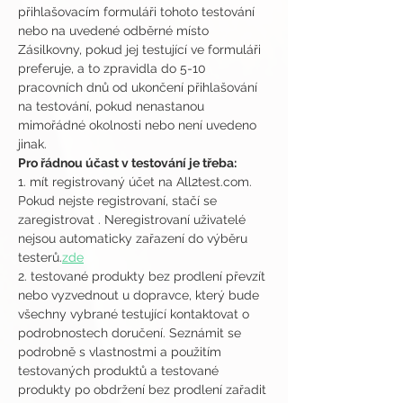
přihlašovacím formuláři tohoto testování 
nebo na uvedené odběrné místo 
Zásilkovny, pokud jej testující ve formuláři 
preferuje, a to zpravidla do 5-10 
pracovních dnů od ukončení přihlašování 
na testování, pokud nenastanou 
mimořádné okolnosti nebo není uvedeno 
jinak.
Pro řádnou účast v testování je třeba:
1. mít registrovaný účet na All2test.com. 
Pokud nejste registrovaní, stačí se 
zaregistrovat 
. Neregistrovaní uživatelé 
nejsou automaticky zařazení do výběru 
testerů.
zde
2. testované produkty bez prodlení převzít 
nebo vyzvednout u dopravce, který bude 
všechny vybrané testující kontaktovat o 
podrobnostech doručení. Seznámit se 
podrobně s vlastnostmi a použitím 
testovaných produktů a testované 
produkty po obdržení bez prodlení zařadit 