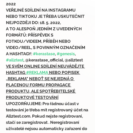
2022
VEŘEJNÉ SDÍLENÍ NA INSTAGRAMU 
NEBO TIKTOKU JE TŘEBA USKUTEČNIT 
NEJPOZDĚJI DO: 18. 5. 2022,
A TO ALESPOŇ JEDNÍM Z UVEDENÝCH 
FORMÁTŮ: PŘÍSPĚVEK S 
FOTKOU/VIDEEM, PŘÍBĚH NEBO 
VIDEO/REEL, S POVINNÝM OZNAČENÍM 
A HASHTAGY: 
#kerastase
, 
#genesis
, 
#all2test
, @kerastase_official, @all2test
VE SVÉM ONLINE SDÍLENÍ NEUVÁDĚJTE 
HASHTAG 
#REKLAMA
 NEBO POPISEK 
,,REKLAMA" NEBOŤ SE NEJEDNÁ O 
PLACENOU FORMU PROPAGACE 
PRODUKTU, ALE SPOTŘEBITELSKÉ 
PRODUKTOVÉ TESTOVÁNÍ
UPOZORŇUJEME: Pro řádnou účast v 
testování je třeba mít registrovaný účet na 
All2test.com. Pokud nejste registrovaní, 
stačí se zaregistrovat 
. Neregistrovaní 
uživatelé nejsou automaticky zařazení do 