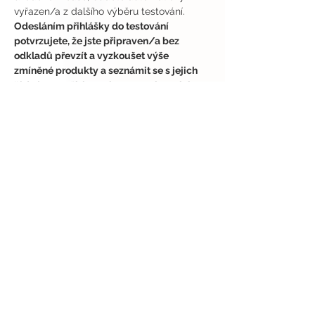
vyřazen/a z dalšího výběru testování.
Odesláním přihlášky do testování 
potvrzujete, že jste připraven/a bez 
odkladů převzít a vyzkoušet výše 
zmíněné produkty a seznámit se s jejich 
řádným použitím a vlastnostmi, vyplnit 
příslušný online dotazník a sdílet veřejný 
příspěvek, příběh nebo video/reel 
(alespoň jeden formát z uvedených) s 
označením a hashtagy (výše uvedenými) 
na svém veřejném účtu na Instagramu 
nebo TikToku ve výše uvedeném 
časovém termínu.
Odeslaním příhlášky do testování zároveň 
potvrzujete, že použití výše zmíněných 
produktů v rámci testování je z Vaší strany 
plně dobrovolné a nesete za něj plnou 
odpovědnost.
Přispěvky označené @all2test budou dále 
zveřejněny v rámci daného testování na 
našich stránkách www.all2test.com.