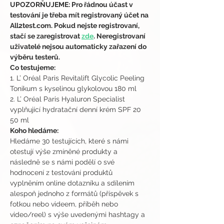
UPOZORŇUJEME: Pro řádnou účast v 
testování je třeba mít registrovaný účet na 
All2test.com. Pokud nejste registrovaní, 
stačí se zaregistrovat 
zde
. Neregistrovaní 
uživatelé nejsou automaticky zařazení do 
výběru testerů.
Co testujeme:
1. L’ Oréal Paris Revitalift Glycolic Peeling 
Tonikum s kyselinou glykolovou 180 ml
2. L’ Oréal Paris Hyaluron Specialist 
vyplňující hydratační denní krém SPF 20 
50 ml
Koho hledáme:
Hledáme 30 testujících, které s námi 
otestují výše zmíněné produkty a 
následně se s námi podělí o své 
hodnocení z testování produktů 
vyplněním online dotazníku a sdílením 
alespoň jednoho z formátů (příspěvek s 
fotkou nebo videem, příběh nebo 
video/reel) s výše uvedenými hashtagy a 