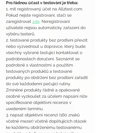
Pro řádnou účast v testování je třeba:
1. mít registrovaný účet na All2test.com. 
Pokud nejste registrovaní, stačí se 
zaregistrovat 
zde
. Neregistrovaní 
uživatelé nejsou automaticky zařazení do 
výběru testerů.
2. testované produkty bez prodlení převzít 
nebo vyzvednout u dopravce, který bude 
všechny vybrané testující kontaktovat o 
podrobnostech doručení. Seznámit se 
podrobně s vlastnostmi a použitím 
testovaných produktů a testované 
produkty po obdržení bez prodlení zařadit 
do své každodenní pečující rutiny. 
Zmíněné produkty řádně a opakovaně 
osobně vyzkoušet za účelem napsání níže 
specifikované objektivní recenze v 
uvedeném termínu.
3. napsat objektivní recenzi (160 znaků 
včetně mezer) včetně doplňujících otázek 
ke každému obdrženému testovanému 