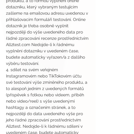
produktu, a to formou vyplnění online 
dotazníku, který vybraným testujícím 
zašleme na emailovou adresu uvedenou v 
přihlašovacím formuláři testování. Online 
dotazník je třeba osobně vyplnit 
nejpozději do výše uvedeného data pro 
řádné zpracování recenze prostřednictvím 
All2test.com Nedojde-li k řádnému 
vyplnění dotazníku v uvedeném čase, 
budete automaticky vyřazen/a z dalšího 
výběru testování.
4. sdílet na svém veřejném 
Instagramovém nebo TikTokovém účtu 
své testování výše zmíněného produktu, a 
to alespoň jedním z uvedených formátů 
(příspěvek s fotkou nebo videem, příběh 
nebo video/reel) s výše uvedenými 
hashtagy a označením stránek, a to 
nejpozději do data uvedeného výše pro 
jeho řádné zpracování prostřednictvím 
All2test. Nedojde-li k řádnému sdílení v 
uvedeném čase, budete automaticky 