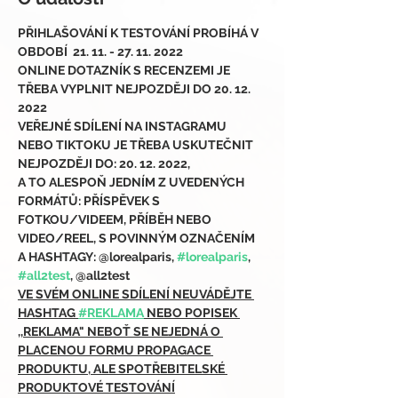
PŘIHLAŠOVÁNÍ K TESTOVÁNÍ PROBÍHÁ V 
OBDOBÍ  21. 11. - 27. 11. 2022
ONLINE DOTAZNÍK S RECENZEMI JE 
TŘEBA VYPLNIT NEJPOZDĚJI DO 20. 12. 
2022
VEŘEJNÉ SDÍLENÍ NA INSTAGRAMU 
NEBO TIKTOKU JE TŘEBA USKUTEČNIT 
NEJPOZDĚJI DO: 20. 12. 2022,
A TO ALESPOŇ JEDNÍM Z UVEDENÝCH 
FORMÁTŮ: PŘÍSPĚVEK S 
FOTKOU/VIDEEM, PŘÍBĚH NEBO 
VIDEO/REEL, S POVINNÝM OZNAČENÍM 
A HASHTAGY: @lorealparis, 
#lorealparis
, 
#all2test
, @all2test
VE SVÉM ONLINE SDÍLENÍ NEUVÁDĚJTE 
HASHTAG 
#REKLAMA
 NEBO POPISEK 
,,REKLAMA" NEBOŤ SE NEJEDNÁ O 
PLACENOU FORMU PROPAGACE 
PRODUKTU, ALE SPOTŘEBITELSKÉ 
PRODUKTOVÉ TESTOVÁNÍ