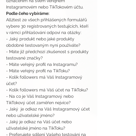
označením na svém veřejném 
Instagramovém nebo TikTokovém účtu.
Podle čeho vybíráme:
All2test ze všech přihlášených formulářů 
vybere 30 registrovaných testujících, kteří 
v rámci přihlašování odpoví na otázky:
- Jaký produkt nebo jaké produkty 
obdobné testovaným nyní používáte?
- Máte již předchozí zkušenost s produkty 
testované značky?
- Máte veřejný profil na Instagramu?
- Máte veřejný profil na TikToku?
- Kolik followers má Váš Instagramový 
účet?
- Kolik followers má Váš účet na TikToku?
- Na co je Váš Instagramový nebo 
TikTokový účet zaměřen nejvíce?
- Jaký  je odkaz na Váš Instagramový účet 
nebo uživatelské jméno?
- Jaký je odkaz na Váš účet nebo 
uživatelské jméno na TikToku?
- Preferujete sdílení Vašeho testování na 