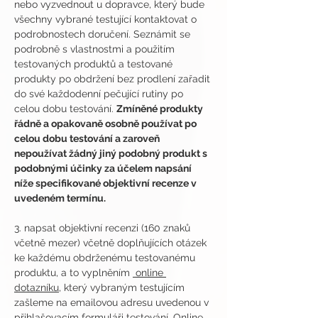
nebo vyzvednout u dopravce, který bude 
všechny vybrané testující kontaktovat o 
podrobnostech doručení. Seznámit se 
podrobně s vlastnostmi a použitím 
testovaných produktů a testované 
produkty po obdržení bez prodlení zařadit 
do své každodenní pečující rutiny po 
celou dobu testování. 
Zmíněné produkty 
řádně a opakovaně osobně používat po 
celou dobu testování a zaroveň 
nepoužívat žádný jiný podobný produkt s 
podobnými účinky za účelem napsání 
níže specifikované objektivní recenze v 
uvedeném termínu.
3. napsat objektivní recenzi (160 znaků 
včetně mezer) včetně doplňujících otázek 
ke každému obdrženému testovanému 
produktu, a to vyplněním 
 online 
dotazníku
, který vybraným testujícím 
zašleme na emailovou adresu uvedenou v 
přihlašovacím formuláři testování. Online 