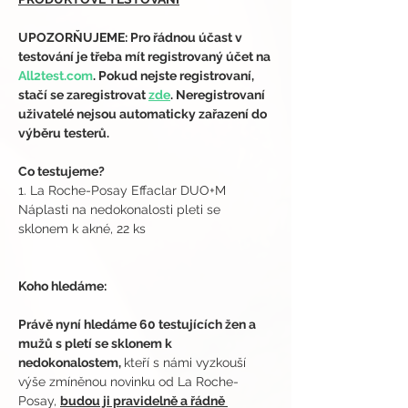
UPOZORŇUJEME: Pro řádnou účast v 
testování je třeba mít registrovaný účet na 
All2test.com
. Pokud nejste registrovaní, 
stačí se zaregistrovat 
zde
. Neregistrovaní 
uživatelé nejsou automaticky zařazení do 
výběru testerů.
Co testujeme?
1. La Roche-Posay Effaclar DUO+M 
Náplasti na nedokonalosti pleti se 
sklonem k akné, 22 ks
Koho hledáme:
Právě nyní hledáme 60 testujících žen a 
mužů s pletí se sklonem k 
nedokonalostem, 
kteří s námi vyzkouší 
výše zmíněnou novinku od La Roche-
Posay, 
budou ji pravidelně a řádně 