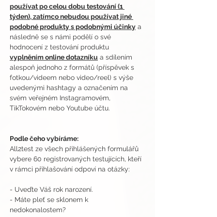
používat po celou dobu testování (1 
týden), zatímco nebudou používat jiné 
podobné produkty s podobnými účinky
 a 
následně se s námi podělí o své 
hodnocení z testování produktu 
vyplněním online dotazníku
 a sdílením 
alespoň jednoho z formátů (příspěvek s 
fotkou/videem nebo video/reel) s výše 
uvedenými hashtagy a označením na 
svém veřejném Instagramovém, 
TikTokovém nebo Youtube účtu.
Podle čeho vybíráme:
All2test ze všech přihlášených formulářů 
vybere 60 registrovaných testujících, kteří 
v rámci přihlašování odpoví na otázky:
- Uveďte Váš rok narození. 
- Máte pleť se sklonem k 
nedokonalostem?