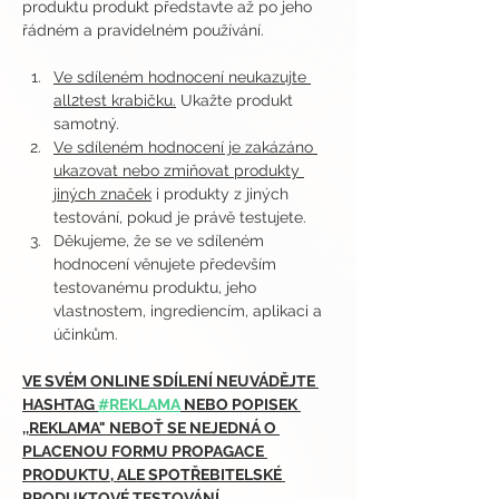
produktu produkt představte až po jeho 
řádném a pravidelném používání.
Ve sdíleném hodnocení neukazujte 
all2test krabičku.
 Ukažte produkt 
samotný.
Ve sdíleném hodnocení je zakázáno 
ukazovat nebo zmiňovat produkty 
jiných značek
 i produkty z jiných 
testování, pokud je právě testujete.
Děkujeme, že se ve sdíleném 
hodnocení věnujete především 
testovanému produktu, jeho 
vlastnostem, ingrediencím, aplikaci a 
účinkům.
VE SVÉM ONLINE SDÍLENÍ NEUVÁDĚJTE 
HASHTAG 
#REKLAMA
 NEBO POPISEK 
,,REKLAMA" NEBOŤ SE NEJEDNÁ O 
PLACENOU FORMU PROPAGACE 
PRODUKTU, ALE SPOTŘEBITELSKÉ 
PRODUKTOVÉ TESTOVÁNÍ