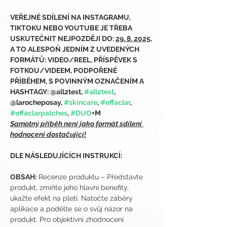
VEŘEJNÉ SDÍLENÍ NA INSTAGRAMU, 
TIKTOKU NEBO YOUTUBE JE TŘEBA 
USKUTEČNIT NEJPOZDĚJI DO: 
29. 8. 2025,
A TO ALESPOŇ JEDNÍM Z UVEDENÝCH 
FORMÁTŮ: VIDEO/REEL, PŘÍSPĚVEK S 
FOTKOU/VIDEEM, PODPOŘENÉ 
PŘÍBĚHEM, S POVINNÝM OZNAČENÍM A 
HASHTAGY: @all2test, 
#all2test
, 
@larocheposay, 
#skincare
, 
#effaclar
, 
#effaclarpatches
, 
#DUO
+M
Samotný příběh není jako formát sdílení 
hodnocení dostačující!
DLE NÁSLEDUJÍCÍCH INSTRUKCÍ:
OBSAH:
 Recenze produktu – Představte 
produkt, zmiňte jeho hlavní benefity, 
ukažte efekt na pleti. Natočte záběry 
aplikace a podělte se o svůj názor na 
produkt. Pro objektivní zhodnocení 