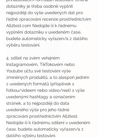
dotazníky je třeba osobně vyplnit 
nejpozději do výše uvedených dat pro 
řádné zpracování recenze prostřednictvím 
All2test.com Nedojde-li k řádnému 
vyplnění dotazníku v uvedeném čase, 
budete automaticky vyřazen/a z dalšího 
výběru testování.
4. sdílet na svém veřejném 
Instagramovém, TikTokovém nebo 
Youtube účtu své testování výše 
zmíněných produktů, a to alespoň jedním 
z uvedených formátů (příspěvek s 
fotkou/videem nebo video/reel) s výše 
uvedenými hashtagy a označením 
stránek, a to nejpozději do data 
uvedeného výše pro jeho řádné 
zpracování prostřednictvím All2test. 
Nedojde-li k řádnému sdílení v uvedeném 
čase, budete automaticky vyřazen/a z 
dalšího výběru testování.