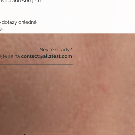
ací adresou již u 
é dotazy ohledně 
e.
Nevíte si rady?
ejte se na
contact@all2test.com