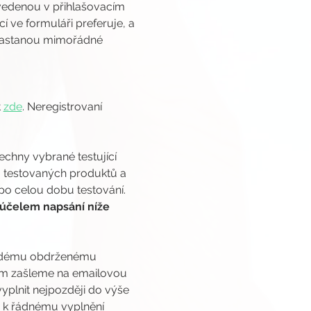
edenou v přihlašovacím 
 ve formuláři preferuje, a 
enastanou mimořádné 
 
zde
. Neregistrovaní 
chny vybrané testující 
 testovaných produktů a 
po celou dobu testování. 
účelem napsání níže 
každému obdrženému 
cím zašleme na emailovou 
yplnit nejpozději do výše 
 k řádnému vyplnění 