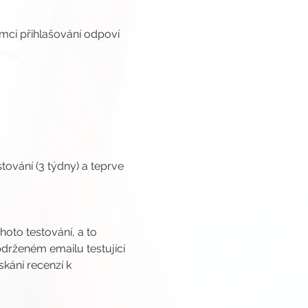
ámci přihlašování odpoví 
ování (3 týdny) a teprve 
oto testování, a to 
drženém emailu testující 
kání recenzí k 