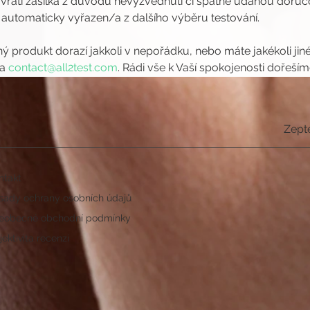
átí zásilka z důvodu nevyzvednutí či špatně udanou doručov
 automaticky vyřazen/a z dalšího výběru testování.
ý produkt dorazí jakkoli v nepořádku, nebo máte jakékoli jin
a 
contact@all2test.com
. Rádi vše k Vaší spokojenosti dořeším
Zept
ntakt
sady ochrany osobních údajů
eobecné obchodní podmínky
ektivita recenzí