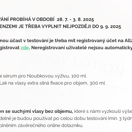
Í PROBÍHÁ V OBDOBÍ  28. 7. - 3. 8. 2025
NZEMI JE TŘEBA VYPLNIT NEJPOZDĚJI DO 9. 9. 2025
 účast v testování je třeba mít registrovaný účet na All
gistrovat 
zde
. Neregistrovaní uživatelé nejsou automatick
ční sérum pro hloubkovou výživu, 100 ml
n Lak na vlasy extra silná fixace pro objem, 300 ml
en se suchými vlasy bez objemu, 
které s námi vyzkouší výš
videlně je budou používat po celou dobu testování (min. 3 týdn
plněním závěrečného online dotazníku.