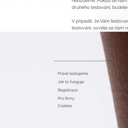
nebudeme. Pokud se nám vr
druhého testování, budete
V případě, že Vám testovan
testování, ozvěte se nám n
Právě testujeme
Ko
Jak to funguje
Zá
Registrace
Vš
Pro firmy
Obj
Cookies