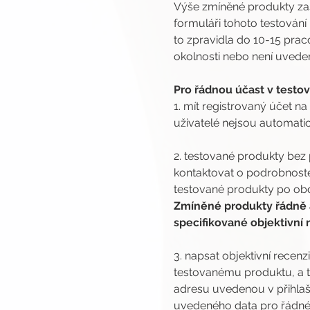
Výše zmíněné produkty za
formuláři tohoto testování
to zpravidla do 10-15 pra
okolnosti nebo není uveden
Pro řádnou účast v testová
1. mít registrovaný účet na
uživatelé nejsou automatic
2. testované produkty bez 
kontaktovat o podrobnoste
testované produkty po obdr
Zmíněné produkty řádně 
specifikované objektivní
3. napsat objektivní rece
testovanému produktu, a t
adresu uvedenou v přihlašo
uvedeného data pro řádné 