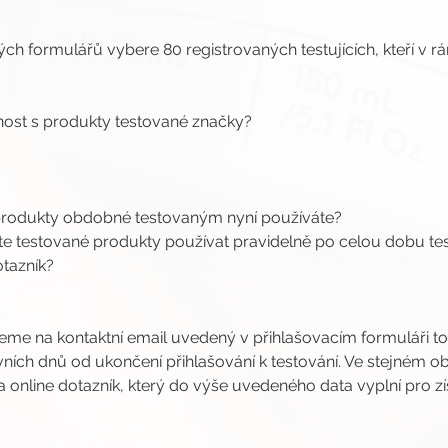
ých formulářů vybere 80 registrovaných testujících, kteří v r
enost s produkty testované značky?
 
 produkty obdobné testovaným nyní používáte?
ete testované produkty používat pravidelně po celou dobu test
otazník?
jeme na kontaktní email uvedený v přihlašovacím formuláři toh
ních dnů od ukončení přihlašování k testování. Ve stejném ob
online dotazník, který do výše uvedeného data vyplní pro zís