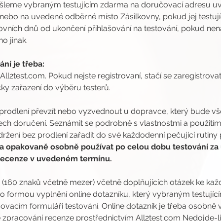
šleme vybraným testujícím zdarma na doručovací adresu uv
 nebo na uvedené odběrné místo Zásilkovny, pokud jej testující
covních dnů od ukončení přihlašování na testování, pokud n
o jinak.
ní je třeba:
 All2test.com. Pokud nejste registrovaní, stačí se zaregistrovat
ky zařazení do výběru testerů.
prodlení převzít nebo vyzvednout u dopravce, který bude vše
ch doručení. Seznámit se podrobně s vlastnostmi a použitím
žení bez prodlení zařadit do své každodenní pečující rutiny 
a opakovaně osobně používat po celou dobu testování za 
 recenze v uvedeném termínu.
nzi (160 znaků včetně mezer) včetně doplňujících otázek ke 
o formou vyplnění online dotazníku, který vybraným testují
vacím formuláři testování. Online dotazník je třeba osobně v
zpracování recenze prostřednictvím All2test.com Nedojde-li