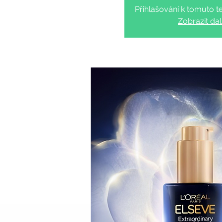
Přihlašování k tomuto te
Zobrazit dal