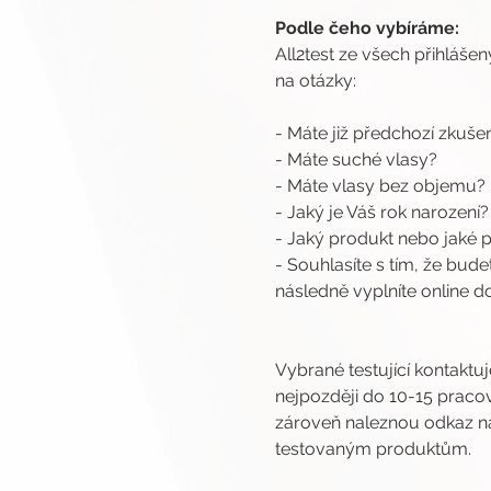
Podle čeho vybíráme:
All2test ze všech přihlášen
na otázky:
- Máte již předchozí zkuš
- Máte suché vlasy?
- Máte vlasy bez objemu?
- Jaký je Váš rok narození?
- Jaký produkt nebo jaké
- Souhlasíte s tím, že bud
následně vyplníte online d
Vybrané testující kontaktu
nejpozději do 10-15 pracov
zároveň naleznou odkaz na 
testovaným produktům.