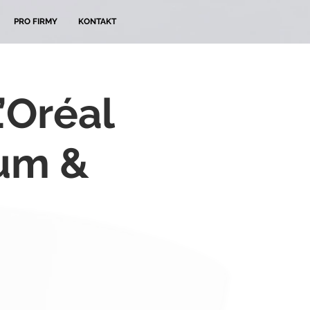
PRO FIRMY
KONTAKT
L’Oréal
rum &