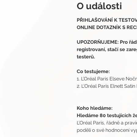
O události
PŘIHLAŠOVÁNÍ K TESTOVÁN
ONLINE DOTAZNÍK S RECE
UPOZORŇUJEME: Pro řádnou
registrovaní, stačí se zare
testerů.
Co testujeme:
1. L’Oréal Paris Elseve No
2. L'Oréal Paris Elnett Sati
Koho hledáme:
Hledáme 80 testujících ž
L’Oréal Paris, řádně a pra
podělí o své hodnocení vy