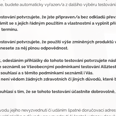
, budete automaticky vyřazen/a z dalšího výběru testování
stování potvrzujete, že jste připraven/a bez odkladů převz
it se s jejich řádným použitím a vlastnostmi a vyplnit pří
termínu.
stování potvrzujete, že použití výše zmíněných produktů v 
 nesete za něj plnou odpovědnost.
, odesláním přihlášky do tohoto testování potvrzujete násl
se seznámil se Všeobecnými podmínkami testování All2tes
 souhlasí a s těmito podmínkami seznámil i Vás.
 není vědom žádných zdravotních či jiných důvodů, které b
uhlasí s tím, že se tohoto testování účastníte dobrovolně,
ůvodu jejího nevyzvednutí či udáním špatné doručovací adresy,