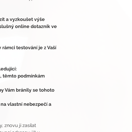
.
ít a vyzkoušet výše 
slušný online dotazník ve 
rámci testování je z Vaší 
edující:
t, těmto podmínkám 
y Vám bránily se tohoto 
 na vlastní nebezpečí a 
 znovu ji zasílat 