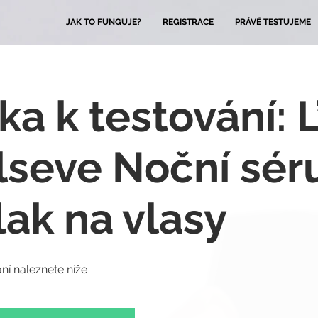
JAK TO FUNGUJE?
REGISTRACE
PRÁVĚ TESTUJEME
ka k testování: 
Elseve Noční sé
lak na vlasy