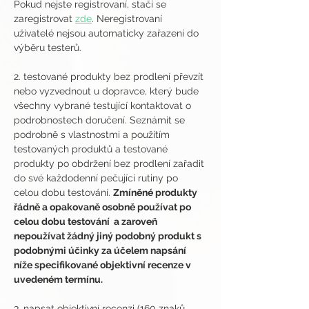
Pokud nejste registrovaní, stačí se 
zaregistrovat 
zde
. Neregistrovaní 
uživatelé nejsou automaticky zařazení do 
výběru testerů.
2. testované produkty bez prodlení převzít 
nebo vyzvednout u dopravce, který bude 
všechny vybrané testující kontaktovat o 
podrobnostech doručení. Seznámit se 
podrobně s vlastnostmi a použitím 
testovaných produktů a testované 
produkty po obdržení bez prodlení zařadit 
do své každodenní pečující rutiny po 
celou dobu testování. 
Zmíněné produkty 
řádně a opakovaně osobně používat po 
celou dobu testování  a zaroveň 
nepoužívat žádný jiný podobný produkt s 
podobnými účinky za účelem napsání 
níže specifikované objektivní recenze v 
uvedeném termínu.
3. napsat objektivní recenzi (160 znaků 