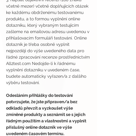
včetně mezer) včetně doplňujících otázek 
ke každému obdrženému testovanému 
produktu, a to formou vyplnění online 
dotazníku, který vybraným testujícím 
zašleme na emailovou adresu uvedenou v 
přihlašovacím formuláři testování. Online 
dotazník je třeba osobně vyplnit 
nejpozději do výše uvedeného data pro 
řádné zpracování recenze prostřednictvím 
All2test.com Nedojde-li k řádnému 
vyplnění dotazníku v uvedeném čase, 
budete automaticky vyřazen/a z dalšího 
výběru testování.
Odesláním přihlášky do testování 
potvrzujete, že jste připraven/a bez 
odkladů převzít a vyzkoušet výše 
zmíněné produkty a seznámit se s jejich 
řádným použitím a vlastnostmi a vyplnit 
příslušný online dotazník ve výše 
uvedeném časovém termínu.