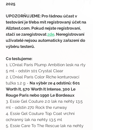
2025
UPOZORŇUJEME: Pro řádnou účast v 
testování je třeba mít registrovaný účet na 
All2test.com. Pokud nejste registrovaní, 
stačí se zaregistrovat 
zde
. Neregistrovaní 
uživatelé nejsou automaticky zařazení do 
výběru testerů.
Co testujeme:
1. L’Oréal Paris Plump Ambition lesk na rty 
5 ml - odstín 101 Crystal Clear
2. L’Oréal Paris Color Riche konturovací 
tužka 1.2 g - 
Na výběr ze 4 odstínů: 601 
Worth It, 570 Worth It Intense, 300 Le 
Rouge Paris nebo 1990 Le Bordeaux
3. Essie Gel Couture 2.0 lak na nehty 13.5 
ml - odstín 270 Rock the runway
4. Essie Gel Couture Top Coat vrchní 
ochranný lak na nehty 13.5 ml
5. Essie Care To The Rescue lak na nehty 