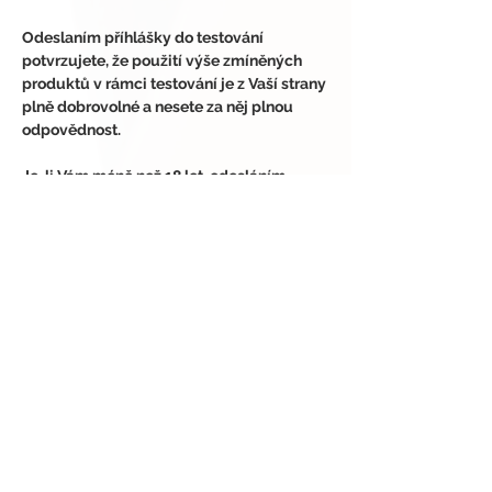
Odeslaním příhlášky do testování 
potvrzujete, že použití výše zmíněných 
produktů v rámci testování je z Vaší strany 
plně dobrovolné a nesete za něj plnou 
odpovědnost.
Je-li Vám méně než 18 let, odesláním 
přihlášky do tohoto testování potvrzujete 
následující:
- Váš zákonný zástupce se seznámil se 
Všeobecnými podmínkami testování 
All2test, těmto podmínkám rozumí, bez 
výhrad s nimi souhlasí a s těmito 
podmínkami seznámil i Vás.
- Váš zákonný zástupce si není vědom 
žádných zdravotních či jiných důvodů, 
které by Vám bránily se tohoto testování 
účastnit.
- Váš zákonný zástupce souhlasí s tím, že 
se tohoto testování účastníte dobrovolně, 