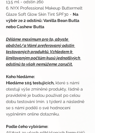
13.5 ml - odstín 260
6. NYX Professional Makeup Buttermelt 
Glaze Soft Glow Skin Tint SPF30 - 
Na 
výběr ze 2 odstínů: Vanilla Bean Butta 
nebo Cashew Butta 
Děláme maximum pro to, abyste 
obdržel/a Vámi preferovaný odstín 
testovaných produktů. Vzhledem k 
limitovaným počtům kusů jednotlivých 
odstínů to však nemůžeme zaručit.
Koho hledáme:
Hledáme 105 testujících,
 které s námi 
otestují výše zmíněné produkty, řádně a 
pravidelně je budou používat po celou 
dobu testování (min. 1 týden) a následně 
se s námi podělí o své hodnocení 
vyplněním online dotazníku.
Podle čeho vybíráme:
All2test ze všech přihlášených formulářů 