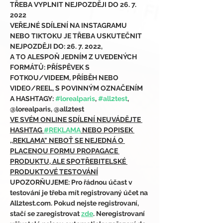
TŘEBA VYPLNIT NEJPOZDĚJI DO 26. 7. 
2022
VEŘEJNÉ SDÍLENÍ NA INSTAGRAMU 
NEBO TIKTOKU JE TŘEBA USKUTEČNIT 
NEJPOZDĚJI DO: 26. 7. 2022,
A TO ALESPOŇ JEDNÍM Z UVEDENÝCH 
FORMÁTŮ: PŘÍSPĚVEK S 
FOTKOU/VIDEEM, PŘÍBĚH NEBO 
VIDEO/REEL, S POVINNÝM OZNAČENÍM 
A HASHTAGY: 
#lorealparis
, 
#all2test
, 
@lorealparis, @all2test
VE SVÉM ONLINE SDÍLENÍ NEUVÁDĚJTE 
HASHTAG 
#REKLAMA
 NEBO POPISEK 
,,REKLAMA" NEBOŤ SE NEJEDNÁ O 
PLACENOU FORMU PROPAGACE 
PRODUKTU, ALE SPOTŘEBITELSKÉ 
PRODUKTOVÉ TESTOVÁNÍ
UPOZORŇUJEME: Pro řádnou účast v 
testování je třeba mít registrovaný účet na 
All2test.com. Pokud nejste registrovaní, 
stačí se zaregistrovat 
zde
. Neregistrovaní 