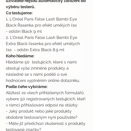
uživatelé nejsou automaticky zařazení do 
výběru testerů.
Co testujeme:
1. L'Oréal Paris False Lash Bambi Eye 
Black Řasenka pro efekt umělých řas 
- odstín Black 9 ml  
2. L'Oréal Paris False Lash Bambi Eye 
Extra Black řasenka pro efekt umělých 
řas  - odstín Extra Black 8.9 ml
Koho hledáme:
Hledáme 50  testujících, které s námi 
otestují výše zmíněné produkty a 
následně se s námi podělí o své 
hodnocení vyplněním online dotazníku.
Podle čeho vybíráme:
All2test ze všech přihlášených formulářů 
vybere 50 registrovaných testujících, kteří 
v rámci přihlašování odpoví na otázky:
- Jaký produkt nebo jaké produkty 
obdobné testovaným nyní používáte?
- Máte již předchozí zkušenost s produkty 
testované značky?