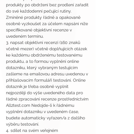
produkty po obdržení bez prodlení zařadit 
do své každodenní pečující rutiny. 
Zmíněné produkty řádně a opakovaně 
osobně vyzkoušet za účelem napsání níže 
specifikované objektivní recenze v 
uvedeném termínu.
3. napsat objektivní recenzi (160 znaků 
včetně mezer) včetně doplňujících otázek 
ke každému obdrženému testovanému 
produktu, a to formou vyplnění online 
dotazníku, který vybraným testujícím 
zašleme na emailovou adresu uvedenou v 
přihlašovacím formuláři testování. Online 
dotazník je třeba osobně vyplnit 
nejpozději do výše uvedeného data pro 
řádné zpracování recenze prostřednictvím 
All2test.com Nedojde-li k řádnému 
vyplnění dotazníku v uvedeném čase, 
budete automaticky vyřazen/a z dalšího 
výběru testování.
4. sdílet na svém veřejném 