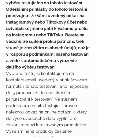
výběru testujících do tohoto testování.
Odesláním přihlášky do tohoto testování 
potvrzujete, že Vámi uvedený odkaz na 
Instagramový nebo Tiktokový účet nebo 
uživatelské jméno patří k Vašemu profilu 
na Instagramu nebo TikToku. Berete na 
vědomí, že sdílení profilu patřícího třetí 
straně je zneužitím osobních údajů, což je 
v rozporu s podmínkami našeho testování 
a vede k automatickému vyřazení z 
dalšího výběru testování.
Vybrané testující kontaktujeme na 
kontaktní email uvedený v přihlašovacím 
formuláři tohoto testování, a to nejpozději 
do 5 pracovních dnů od ukončení 
přihlašování k testování. Ve stejném 
obdrženém emailu testující zároveň 
naleznou odkaz na online dotazník, který 
do výše uvedeného data vyplní pro 
získání recenzí k testovaným produktům.
Výše zmíněné produkty zašleme 