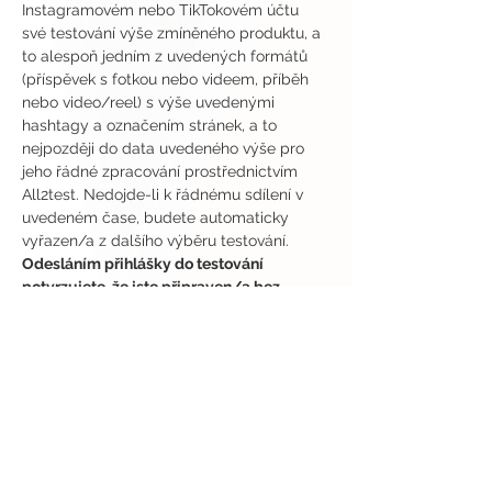
Instagramovém nebo TikTokovém účtu 
své testování výše zmíněného produktu, a 
to alespoň jedním z uvedených formátů 
(příspěvek s fotkou nebo videem, příběh 
nebo video/reel) s výše uvedenými 
hashtagy a označením stránek, a to 
nejpozději do data uvedeného výše pro 
jeho řádné zpracování prostřednictvím 
All2test. Nedojde-li k řádnému sdílení v 
uvedeném čase, budete automaticky 
vyřazen/a z dalšího výběru testování.
Odesláním přihlášky do testování 
potvrzujete, že jste připraven/a bez 
odkladů převzít a vyzkoušet výše 
zmíněné produkty a seznámit se s jejich 
řádným použitím a vlastnostmi, vyplnit 
příslušný online dotazník a sdílet veřejný 
příspěvek, příběh nebo video/reel 
(alespoň jeden formát z uvedených) s 
označením a hashtagy (výše uvedenými) 
na svém veřejném účtu na Instagramu 