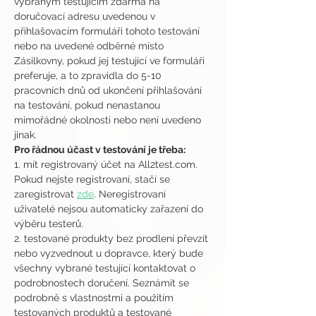
vybraným testujícím zdarma na 
doručovací adresu uvedenou v 
přihlašovacím formuláři tohoto testování 
nebo na uvedené odběrné místo 
Zásilkovny, pokud jej testující ve formuláři 
preferuje, a to zpravidla do 5-10 
pracovních dnů od ukončení přihlašování 
na testování, pokud nenastanou 
mimořádné okolnosti nebo není uvedeno 
jinak.
Pro řádnou účast v testování je třeba:
1. mít registrovaný účet na All2test.com. 
Pokud nejste registrovaní, stačí se 
zaregistrovat 
zde
. Neregistrovaní 
uživatelé nejsou automaticky zařazení do 
výběru testerů.
2. testované produkty bez prodlení převzít 
nebo vyzvednout u dopravce, který bude 
všechny vybrané testující kontaktovat o 
podrobnostech doručení. Seznámit se 
podrobně s vlastnostmi a použitím 
testovaných produktů a testované 