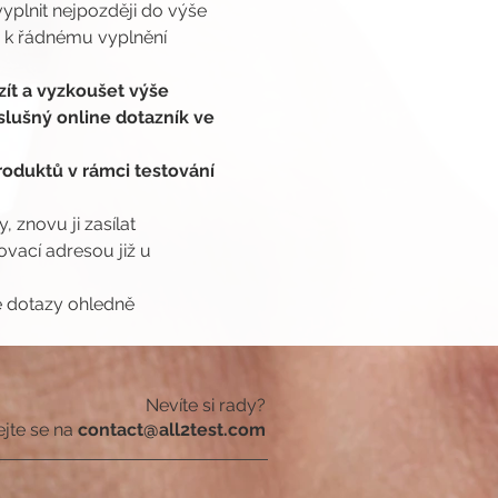
yplnit nejpozději do výše 
 k řádnému vyplnění 
.
ít a vyzkoušet výše 
slušný online dotazník ve 
oduktů v rámci testování 
 znovu ji zasílat 
ací adresou již u 
é dotazy ohledně 
Nevíte si rady?
ejte se na
contact@all2test.com