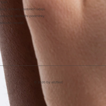
ntakt
sady ochrany osobních údajů
eobecné obchodní podmínky
ektivita recenzí
© 2020 by all2test