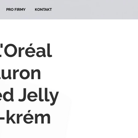
PRO FIRMY
KONTAKT
L'Oréal
luron
d Jelly
l-krém