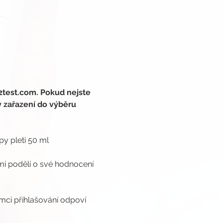
2test.com. Pokud nejste 
y zařazení do výběru 
py pleti 50 ml
mi podělí o své hodnocení 
ámci přihlašování odpoví 