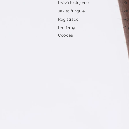
Právě testujeme
Ko
Jak to funguje
Zá
Registrace
Vš
Pro firmy
Obj
Cookies