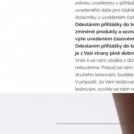
adresu uvedenou v přihlašo
uvedeného data pro řádné 
dotazníku v uvedeném čase
Odesláním přihlášky do te
zmíněné produkty a seznám
výše uvedeném časovém 
Odeslaním příhlášky do te
je z Vaší strany plně dob
Vrátí-li se nám zásilka z d
nebudeme. Pokud se nám vr
druhého testování, budete
V případě, že Vám testovan
testování, ozvěte se nám n