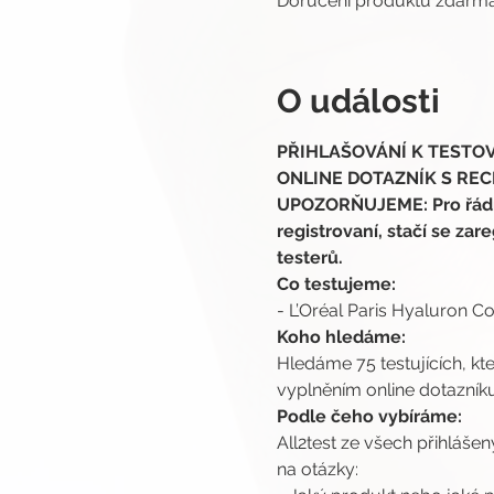
Doručení produktů zdar
O události
PŘIHLAŠOVÁNÍ K TESTOVÁN
ONLINE DOTAZNÍK S RECE
UPOZORŇUJEME: Pro řádnou
registrovaní, stačí se zare
testerů.
Co testujeme:
- L’Oréal Paris Hyaluron C
Koho hledáme:
Hledáme 75 testujících, kt
vyplněním online dotazníku
Podle čeho vybíráme:
All2test ze všech přihlášen
na otázky: