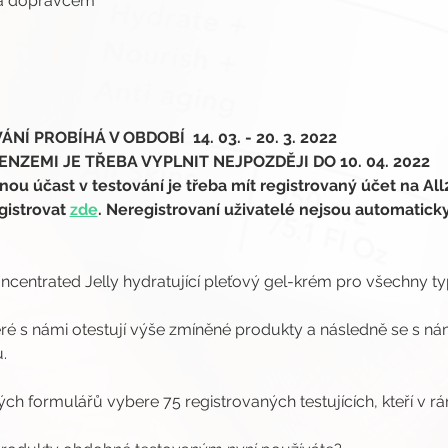
ma dopravcem
Í PROBÍHÁ V OBDOBÍ  14. 03. - 20. 3. 2022
NZEMI JE TŘEBA VYPLNIT NEJPOZDĚJI DO 10. 04. 2022
 účast v testování je třeba mít registrovaný účet na All
gistrovat 
zde
. Neregistrovaní uživatelé nejsou automatick
oncentrated Jelly hydratující pleťový gel-krém pro všechny ty
eré s námi otestují výše zmíněné produkty a následně se s ná
.
ých formulářů vybere 75 registrovaných testujících, kteří v r