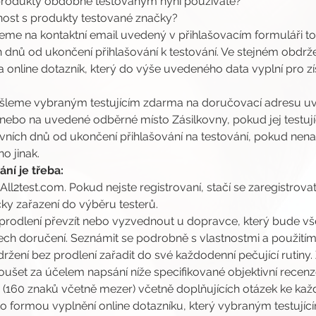
 produkty obdobné testovaným nyní používáte?
enost s produkty testované značky?
jeme na kontaktní email uvedený v přihlašovacím formuláři toh
 dnů od ukončení přihlašování k testování. Ve stejném obdrže
online dotazník, který do výše uvedeného data vyplní pro zís
šleme vybraným testujícím zdarma na doručovací adresu uv
 nebo na uvedené odběrné místo Zásilkovny, pokud jej testující
ovních dnů od ukončení přihlašování na testování, pokud ne
o jinak.
ní je třeba:
 All2test.com. Pokud nejste registrovaní, stačí se zaregistrovat
ky zařazení do výběru testerů.
prodlení převzít nebo vyzvednout u dopravce, který bude vše
ch doručení. Seznámit se podrobně s vlastnostmi a použitím
žení bez prodlení zařadit do své každodenní pečující rutiny
šet za účelem napsání níže specifikované objektivní recen
nzi (160 znaků včetně mezer) včetně doplňujících otázek ke 
o formou vyplnění online dotazníku, který vybraným testují