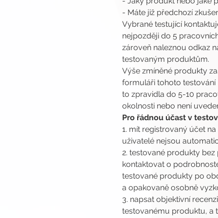
- Jaký produkt nebo jaké
- Máte již předchozí zkuš
Vybrané testující kontaktu
nejpozději do 5 pracovních
zároveň naleznou odkaz na 
testovaným produktům.
Výše zmíněné produkty za
formuláři tohoto testování
to zpravidla do 5-10 prac
okolnosti nebo není uveden
Pro řádnou účast v testová
1. mít registrovaný účet na
uživatelé nejsou automatic
2. testované produkty bez 
kontaktovat o podrobnoste
testované produkty po obdr
a opakovaně osobně vyzkou
3. napsat objektivní rece
testovanému produktu, a t