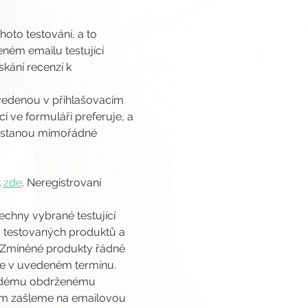
oto testování, a to 
ném emailu testující 
kání recenzí k 
edenou v přihlašovacím 
 ve formuláři preferuje, a 
nastanou mimořádné 
 
zde
. Neregistrovaní 
chny vybrané testující 
 testovaných produktů a 
. Zmíněné produkty řádně 
ze v uvedeném termínu.
každému obdrženému 
cím zašleme na emailovou 