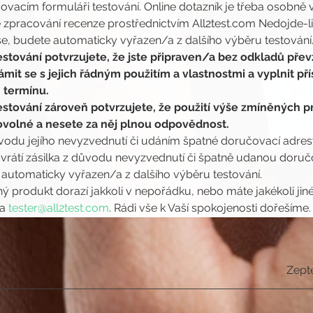
vacím formuláři testování. Online dotazník je třeba osobně v
zpracování recenze prostřednictvím All2test.com Nedojde-li
, budete automaticky vyřazen/a z dalšího výběru testování
stování potvrzujete, že jste připraven/a bez odkladů převz
it se s jejich řádným použitím a vlastnostmi a vyplnit pří
termínu.
stování zároveň potvrzujete, že použití výše zmíněných pr
rovolné a nesete za něj plnou odpovědnost.
ůvodu jejího nevyzvednutí či udáním špatné doručovací adresy,
átí zásilka z důvodu nevyzvednutí či špatně udanou doručov
 automaticky vyřazen/a z dalšího výběru testování.
ý produkt dorazí jakkoli v nepořádku, nebo máte jakékoli jin
a 
tester@all2test.com
. Rádi vše k Vaší spokojenosti dořešíme.
Zept