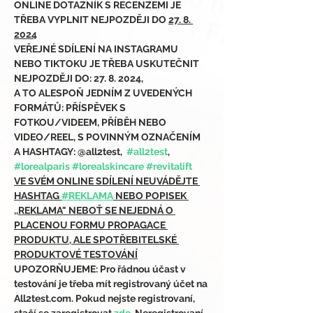
ONLINE DOTAZNÍK S RECENZEMI JE 
TŘEBA VYPLNIT NEJPOZDĚJI DO 
27. 8. 
2024
VEŘEJNÉ SDÍLENÍ NA INSTAGRAMU 
NEBO TIKTOKU JE TŘEBA USKUTEČNIT 
NEJPOZDĚJI DO: 27. 8. 2024,
A TO ALESPOŇ JEDNÍM Z UVEDENÝCH 
FORMÁTŮ: PŘÍSPĚVEK S 
FOTKOU/VIDEEM, PŘÍBĚH NEBO 
VIDEO/REEL, S POVINNÝM OZNAČENÍM 
A HASHTAGY: @all2test,  
#all2test
, 
#lorealparis
#lorealskincare
#revitalift
VE SVÉM ONLINE SDÍLENÍ NEUVÁDĚJTE 
HASHTAG 
#REKLAMA
 NEBO POPISEK 
,,REKLAMA" NEBOŤ SE NEJEDNÁ O 
PLACENOU FORMU PROPAGACE 
PRODUKTU, ALE SPOTŘEBITELSKÉ 
PRODUKTOVÉ TESTOVÁNÍ
UPOZORŇUJEME: Pro řádnou účast v 
testování je třeba mít registrovaný účet na 
All2test.com. Pokud nejste registrovaní, 