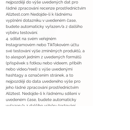
nejpozději do výše uvedených dat pro 
řádné zpracování recenze prostřednictvím 
All2test.com Nedojde-li k řádnému 
vyplnění dotazníku v uvedeném čase, 
budete automaticky vyřazen/a z dalšího 
výběru testování.
4. sdílet na svém veřejném 
Instagramovém nebo TikTokovém účtu 
své testování výše zmíněných produktů, a 
to alespoň jedním z uvedených formátů 
(příspěvek s fotkou nebo videem, příběh 
nebo video/reel) s výše uvedenými 
hashtagy a označením stránek, a to 
nejpozději do data uvedeného výše pro 
jeho řádné zpracování prostřednictvím 
All2test. Nedojde-li k řádnému sdílení v 
uvedeném čase, budete automaticky 
vyřazen/a z dalšího výběru testování.
Odesláním přihlášky do testování 
potvrzujete, že jste připraven/a bez 
odkladů převzít a vyzkoušet výše 