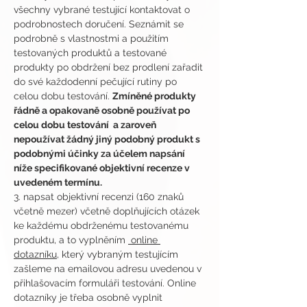
všechny vybrané testující kontaktovat o 
podrobnostech doručení. Seznámit se 
podrobně s vlastnostmi a použitím 
testovaných produktů a testované 
produkty po obdržení bez prodlení zařadit 
do své každodenní pečující rutiny po 
celou dobu testování. 
Zmíněné produkty 
řádně a opakovaně osobně používat po 
celou dobu testování  a zaroveň 
nepoužívat žádný jiný podobný produkt s 
podobnými účinky za účelem napsání 
níže specifikované objektivní recenze v 
uvedeném termínu.
3. napsat objektivní recenzi (160 znaků 
včetně mezer) včetně doplňujících otázek 
ke každému obdrženému testovanému 
produktu, a to vyplněním 
 online 
dotazníku
, který vybraným testujícím 
zašleme na emailovou adresu uvedenou v 
přihlašovacím formuláři testování. Online 
dotazníky je třeba osobně vyplnit 