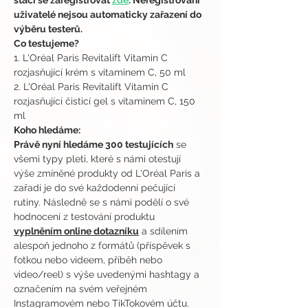
stačí se zaregistrovat 
zde
. Neregistrovaní 
uživatelé nejsou automaticky zařazení do 
výběru testerů.
Co testujeme?
1. L'Oréal Paris Revitalift Vitamin C 
rozjasňující krém s vitaminem C, 50 ml
2. L'Oréal Paris Revitalift Vitamin C 
rozjasňující čisticí gel s vitaminem C, 150 
ml
Koho hledáme:
Právě nyní hledáme 300 testujících
 se 
všemi typy pleti, které s námi otestují 
výše zmíněné produkty od L'Oréal Paris a 
zařadí je do své každodenní pečující 
rutiny. Následně se s námi podělí o své 
hodnocení z testování produktu 
vyplněním online dotazníku
 a sdílením 
alespoň jednoho z formátů (příspěvek s 
fotkou nebo videem, příběh nebo 
video/reel) s výše uvedenými hashtagy a 
označením na svém veřejném 
Instagramovém nebo TikTokovém účtu.