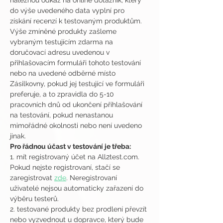
naleznou odkaz na online dotazník, který 
do výše uvedeného data vyplní pro 
získání recenzí k testovaným produktům.
Výše zmíněné produkty zašleme 
vybraným testujícím zdarma na 
doručovací adresu uvedenou v 
přihlašovacím formuláři tohoto testování 
nebo na uvedené odběrné místo 
Zásilkovny, pokud jej testující ve formuláři 
preferuje, a to zpravidla do 5-10 
pracovních dnů od ukončení přihlašování 
na testování, pokud nenastanou 
mimořádné okolnosti nebo není uvedeno 
jinak.
Pro řádnou účast v testování je třeba:
1. mít registrovaný účet na All2test.com. 
Pokud nejste registrovaní, stačí se 
zaregistrovat 
zde
. Neregistrovaní 
uživatelé nejsou automaticky zařazení do 
výběru testerů.
2. testované produkty bez prodlení převzít 
nebo vyzvednout u dopravce, který bude 