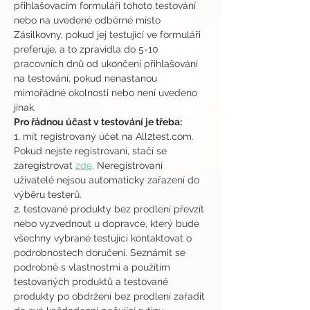
přihlašovacím formuláři tohoto testování 
nebo na uvedené odběrné místo 
Zásilkovny, pokud jej testující ve formuláři 
preferuje, a to zpravidla do 5-10 
pracovních dnů od ukončení přihlašování 
na testování, pokud nenastanou 
mimořádné okolnosti nebo není uvedeno 
jinak.
Pro řádnou účast v testování je třeba:
1. mít registrovaný účet na All2test.com. 
Pokud nejste registrovaní, stačí se 
zaregistrovat 
zde
. Neregistrovaní 
uživatelé nejsou automaticky zařazení do 
výběru testerů.
2. testované produkty bez prodlení převzít 
nebo vyzvednout u dopravce, který bude 
všechny vybrané testující kontaktovat o 
podrobnostech doručení. Seznámit se 
podrobně s vlastnostmi a použitím 
testovaných produktů a testované 
produkty po obdržení bez prodlení zařadit 