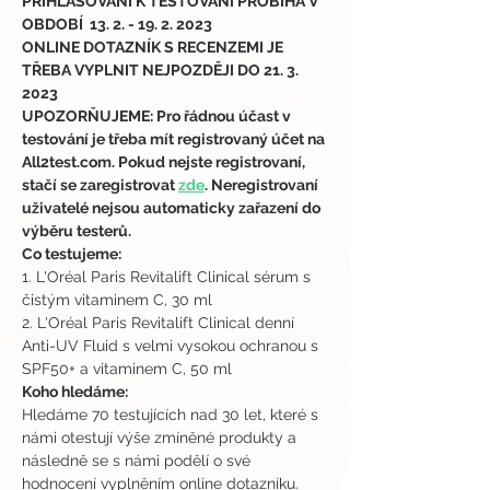
PŘIHLAŠOVÁNÍ K TESTOVÁNÍ PROBÍHÁ V 
OBDOBÍ  13. 2. - 19. 2. 2023
ONLINE DOTAZNÍK S RECENZEMI JE 
TŘEBA VYPLNIT NEJPOZDĚJI DO 21. 3. 
2023
UPOZORŇUJEME: Pro řádnou účast v 
testování je třeba mít registrovaný účet na 
All2test.com. Pokud nejste registrovaní, 
stačí se zaregistrovat 
zde
. Neregistrovaní 
uživatelé nejsou automaticky zařazení do 
výběru testerů.
Co testujeme:
1. L'Oréal Paris Revitalift Clinical sérum s 
čistým vitaminem C, 30 ml
2. L'Oréal Paris Revitalift Clinical denní 
Anti-UV Fluid s velmi vysokou ochranou s 
SPF50+ a vitaminem C, 50 ml
Koho hledáme:
Hledáme 70 testujících nad 30 let, které s 
námi otestují výše zmíněné produkty a 
následně se s námi podělí o své 
hodnocení vyplněním online dotazníku.