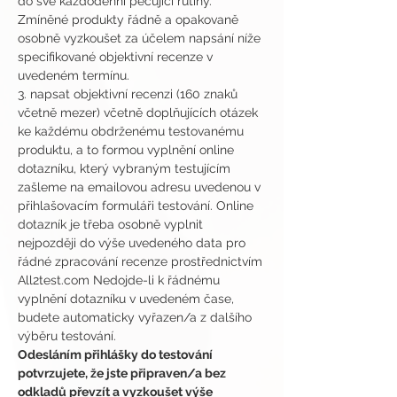
do své každodenní pečující rutiny. 
Zmíněné produkty řádně a opakovaně 
osobně vyzkoušet za účelem napsání níže 
specifikované objektivní recenze v 
uvedeném termínu.
3. napsat objektivní recenzi (160 znaků 
včetně mezer) včetně doplňujících otázek 
ke každému obdrženému testovanému 
produktu, a to formou vyplnění online 
dotazníku, který vybraným testujícím 
zašleme na emailovou adresu uvedenou v 
přihlašovacím formuláři testování. Online 
dotazník je třeba osobně vyplnit 
nejpozději do výše uvedeného data pro 
řádné zpracování recenze prostřednictvím 
All2test.com Nedojde-li k řádnému 
vyplnění dotazníku v uvedeném čase, 
budete automaticky vyřazen/a z dalšího 
výběru testování.
Odesláním přihlášky do testování 
potvrzujete, že jste připraven/a bez 
odkladů převzít a vyzkoušet výše 