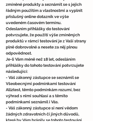
zmíněné produkty a seznámit se s jejich 
řádným použitím a vlastnostmi a vyplnit 
příslušný online dotazník ve výše 
uvedeném časovém termínu.
Odeslaním příhlášky do testování 
potvrzujete, že použití výše zmíněných 
produktů v rámci testování je z Vaší strany 
plně dobrovolné a nesete za něj plnou 
odpovědnost.
Je-li Vám méně než 18 let, odesláním 
přihlášky do tohoto testování potvrzujete 
následující:
- Váš zákonný zástupce se seznámil se 
Všeobecnými podmínkami testování 
All2test, těmto podmínkám rozumí, bez 
výhrad s nimi souhlasí a s těmito 
podmínkami seznámil i Vás.
- Váš zákonný zástupce si není vědom 
žádných zdravotních či jiných důvodů, 
které by Vám bránily se tohoto testování 
účastnit.