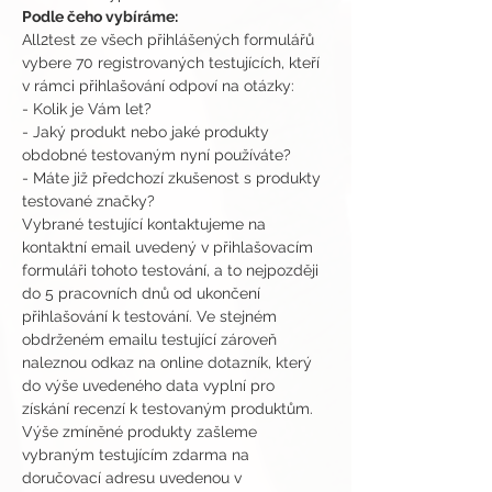
Podle čeho vybíráme:
All2test ze všech přihlášených formulářů 
vybere 70 registrovaných testujících, kteří 
v rámci přihlašování odpoví na otázky:
- Kolik je Vám let?
- Jaký produkt nebo jaké produkty 
obdobné testovaným nyní používáte?
- Máte již předchozí zkušenost s produkty 
testované značky?
Vybrané testující kontaktujeme na 
kontaktní email uvedený v přihlašovacím 
formuláři tohoto testování, a to nejpozději 
do 5 pracovních dnů od ukončení 
přihlašování k testování. Ve stejném 
obdrženém emailu testující zároveň 
naleznou odkaz na online dotazník, který 
do výše uvedeného data vyplní pro 
získání recenzí k testovaným produktům.
Výše zmíněné produkty zašleme 
vybraným testujícím zdarma na 
doručovací adresu uvedenou v 