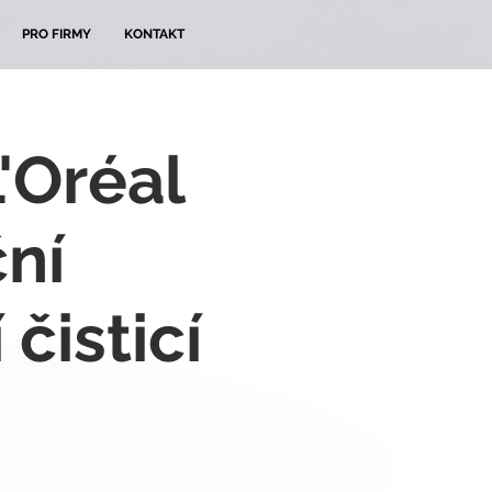
PRO FIRMY
KONTAKT
L'Oréal
ční
 čisticí