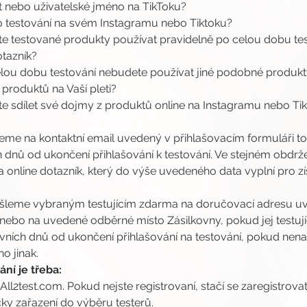
t nebo uživatelské jméno na TikToku?
ho testování na svém Instagramu nebo Tiktoku?
ete testované produkty používat pravidelně po celou dobu test
otazník?
 celou dobu testování nebudete používat jiné podobné produk
 produktů na Vaší pleti?
ete sdílet své dojmy z produktů online na Instagramu nebo Ti
jeme na kontaktní email uvedený v přihlašovacím formuláři toh
 dnů od ukončení přihlašování k testování. Ve stejném obdrže
online dotazník, který do výše uvedeného data vyplní pro zís
šleme vybraným testujícím zdarma na doručovací adresu uv
 nebo na uvedené odběrné místo Zásilkovny, pokud jej testující
ovních dnů od ukončení přihlašování na testování, pokud ne
o jinak.
ní je třeba:
 All2test.com. Pokud nejste registrovaní, stačí se zaregistrovat
ky zařazení do výběru testerů.