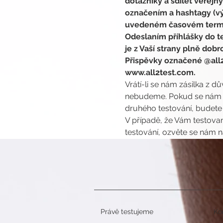
dotazníky a sdílet veřejn
označením a hashtagy (v
uvedeném časovém term
Odeslaním příhlášky do te
je z Vaší strany plně dob
Přispěvky označené @all2
www.all2test.com.
Vrátí-li se nám zásilka z d
nebudeme. Pokud se nám vr
druhého testování, budete
V případě, že Vám testovan
testování, ozvěte se nám n
Právě testujeme
Ko