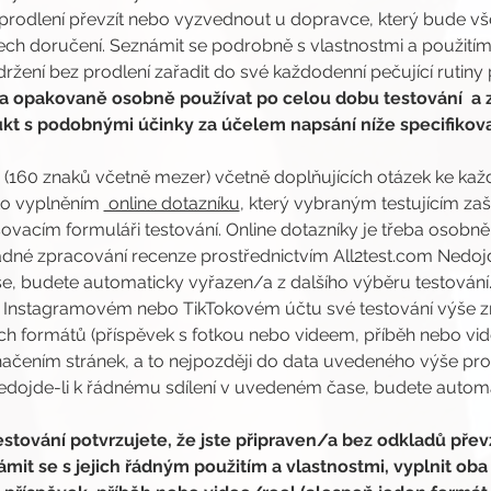
prodlení převzít nebo vyzvednout u dopravce, který bude vše
ch doručení. Seznámit se podrobně s vlastnostmi a použitím
žení bez prodlení zařadit do své každodenní pečující rutiny 
 opakovaně osobně používat po celou dobu testování  a 
kt s podobnými účinky za účelem napsání níže specifikova
nzi (160 znaků včetně mezer) včetně doplňujících otázek ke 
o vyplněním 
 online dotazníku
, který vybraným testujícím z
vacím formuláři testování. Online dotazníky je třeba osobně 
dné zpracování recenze prostřednictvím All2test.com Nedojd
, budete automaticky vyřazen/a z dalšího výběru testování
m Instagramovém nebo TikTokovém účtu své testování výše z
h formátů (příspěvek s fotkou nebo videem, příběh nebo vide
čením stránek, a to nejpozději do data uvedeného výše pro
Nedojde-li k řádnému sdílení v uvedeném čase, budete automa
stování potvrzujete, že jste připraven/a bez odkladů převz
it se s jejich řádným použitím a vlastnostmi, vyplnit oba 