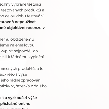
chny vybrané testující 
 testovaných produktů a 
po celou dobu testování. 
zaroveň nepoužívat 
né objektivní recenze v 
každému obdrženému 
ašleme na emailovou 
vyplnit nejpozději do 
e-li k řádnému vyplnění 
.
míněných produktů, a to 
o/reel) s výše 
 jeho řádné zpracování 
ticky vyřazen/a z dalšího 
ít a vyzkoušet výše 
příslušné online 