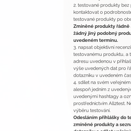
2. testované produkty bez 
kontaktovat o podrobnoste
testované produkty po obdr
Zmíněné produkty řádně a
žádný jiný podobný produ
uvedeném termínu.
3. napsat objektivní rece
testovanému produktu, a t
adresu uvedenou v přihlašo
výše uvedených dat pro řá
dotazníku v uvedeném čase
4. sdílet na svém veřejné
alespoň jedním z uvedenýc
uvedenými hashtagy a ozna
prostřednictvím All2test. 
výběru testování.
Odesláním přihlášky do te
zmíněné produkty a seznám