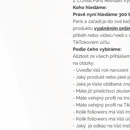
2. L'Oréal Paris Revitalift 
Koho hledáme:
Právě nyní hledáme 300 t
Paris a zařadí je do své ka
produktu 
vyplněním onlin
příběh nebo video/reel) 
TikTokovém účtu.
Podle čeho vybíráme:
All2test ze všech přihláše
na otázky:
- Uveďte Váš rok narození.
- Jaký produkt nebo jaké
- Jaká je Vaše oblíbená zn
- Máte již předchozí zkuš
- Máte veřejný profil na I
- Máte veřejný profil na Ti
- Kolik followers má Váš 
- Kolik followers má Váš ú
- Jaký  je odkaz na Váš I