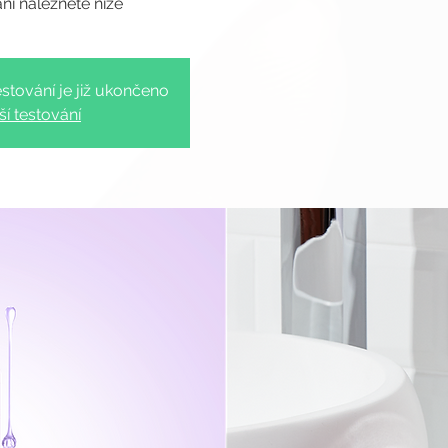
stování je již ukončeno
ší testování