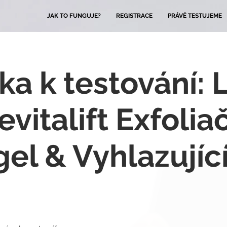
JAK TO FUNGUJE?
REGISTRACE
PRÁVĚ TESTUJEME
ka k testování: 
evitalift Exfolia
 gel & Vyhlazující