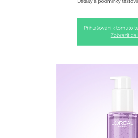
Přihlašování k tomuto te
Zobrazit dal