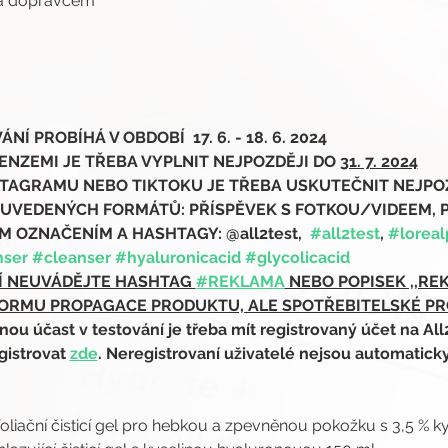
ma dopravcem
Í PROBÍHÁ V OBDOBÍ  17. 6. - 18. 6. 2024
ENZEMI JE TŘEBA VYPLNIT NEJPOZDĚJI DO 
31. 7. 2024
TAGRAMU NEBO TIKTOKU JE TŘEBA USKUTEČNIT NEJPOZDĚJ
 UVEDENÝCH FORMÁTŮ: PŘÍSPĚVEK S FOTKOU/VIDEEM, 
 OZNAČENÍM A HASHTAGY: @all2test,  
#all2test
, 
#loreal
nser
#cleanser
#hyaluronicacid
#glycolicacid
Í NEUVÁDĚJTE HASHTAG 
#REKLAMA
 NEBO POPISEK ,,RE
ORMU PROPAGACE PRODUKTU, ALE SPOTŘEBITELSKÉ P
 účast v testování je třeba mít registrovaný účet na All
gistrovat 
zde
. Neregistrovaní uživatelé nejsou automatick
 Exfoliační čisticí gel pro hebkou a zpevněnou pokožku s 3,5 % 