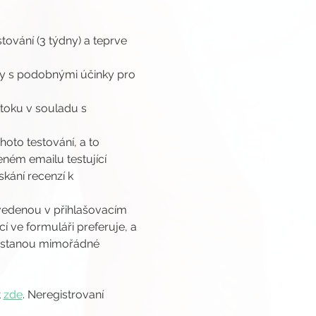
ování (3 týdny) a teprve 
ty s podobnými účinky pro 
ktoku v souladu s 
oto testování, a to 
ném emailu testující 
kání recenzí k 
edenou v přihlašovacím 
 ve formuláři preferuje, a 
nastanou mimořádné 
 
zde
. Neregistrovaní 