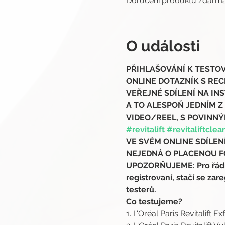
Doručení produktů zdar
O události
PŘIHLAŠOVÁNÍ K TESTOVÁN
ONLINE DOTAZNÍK S REC
VEŘEJNÉ SDÍLENÍ NA INS
A TO ALESPOŇ JEDNÍM Z
VIDEO/REEL, S POVINNÝM
#revitalift
#revitaliftclea
VE SVÉM ONLINE SDÍLEN
NEJEDNÁ O PLACENOU F
UPOZORŇUJEME: Pro řádnou
registrovaní, stačí se zare
testerů.
Co testujeme?
1. L'Oréal Paris Revitalift