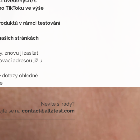
 z uvedených) s 
o TikToku ve výše 
oduktů v rámci testování 
ašich stránkách 
 znovu ji zasílat 
ací adresou již u 
é dotazy ohledně 
e.
Nevíte si rady?
ejte se na
contact@all2test.com