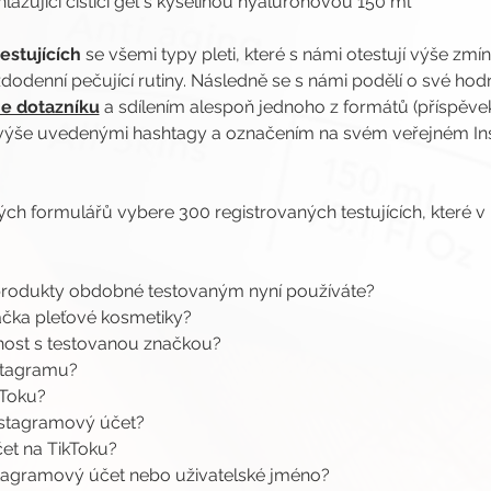
Vyhlazující čisticí gel s kyselinou hyaluronovou 150 ml
estujících
 se všemi typy pleti, které s námi otestují výše zm
ždodenní pečující rutiny. Následně se s námi podělí o své hod
e dotazníku
 a sdílením alespoň jednoho z formátů (příspěve
s výše uvedenými hashtagy a označením na svém veřejném 
ných formulářů vybere 300 registrovaných testujících, které v
 produkty obdobné testovaným nyní používáte?
ačka pleťové kosmetiky?
enost s testovanou značkou?
nstagramu?
kToku?
Instagramový účet?
čet na TikToku?
nstagramový účet nebo uživatelské jméno?