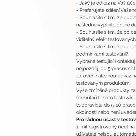
- Jaký je odkaz na Váš úče
- Preferujete sdílení Vaše
- Souhlasíte s tím, že bud
následně vyplníte online d
- Souhlasíte s tím, že po
viditelný efekt testovaných
- Souhlasíte s tím, že bud
podmínkami testování?
Vybrané testující kontaktu
nejpozději do 5 pracovních
zároveň naleznou odkaz na 
testovaným produktům.
Výše zmíněné produkty za
formuláři tohoto testování
to zpravidla do 5-10 prac
okolnosti nebo není uveden
Pro řádnou účast v testová
1. mít registrovaný účet na
uživatelé nejsou automatic