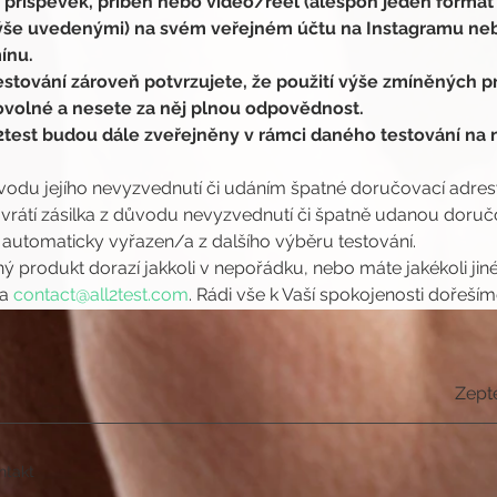
ý příspěvek, příběh nebo video/reel (alespoň jeden formát
ýše uvedenými) na svém veřejném účtu na Instagramu neb
ínu.
stování zároveň potvrzujete, že použití výše zmíněných pr
rovolné a nesete za něj plnou odpovědnost.
test budou dále zveřejněny v rámci daného testování na n
ůvodu jejího nevyzvednutí či udáním špatné doručovací adresy,
átí zásilka z důvodu nevyzvednutí či špatně udanou doručov
 automaticky vyřazen/a z dalšího výběru testování.
ý produkt dorazí jakkoli v nepořádku, nebo máte jakékoli jin
a 
contact@all2test.com
. Rádi vše k Vaší spokojenosti dořeším
Zept
ntakt