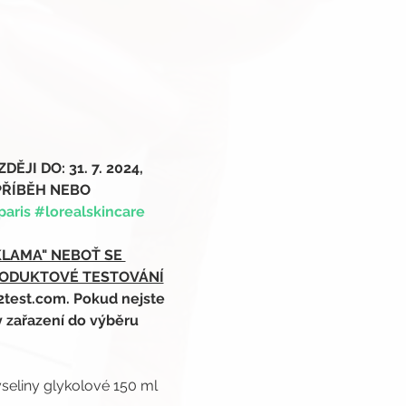
I DO: 31. 7. 2024,
PŘÍBĚH NEBO 
paris
#lorealskincare
KLAMA" NEBOŤ SE 
RODUKTOVÉ TESTOVÁNÍ
2test.com. Pokud nejste 
y zařazení do výběru 
kyseliny glykolové 150 ml