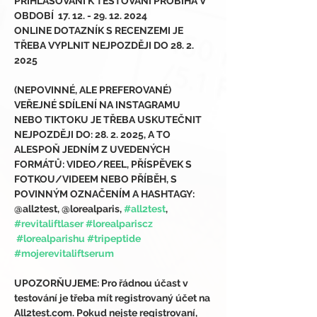
PŘIHLAŠOVÁNÍ K TESTOVÁNÍ PROBÍHÁ V 
OBDOBÍ  17. 12. - 29. 12. 2024
ONLINE DOTAZNÍK S RECENZEMI JE 
TŘEBA VYPLNIT NEJPOZDĚJI DO 28. 2. 
2025
(NEPOVINNÉ, ALE PREFEROVANÉ) 
VEŘEJNÉ SDÍLENÍ NA INSTAGRAMU 
NEBO TIKTOKU JE TŘEBA USKUTEČNIT 
NEJPOZDĚJI DO: 28. 2. 2025, A TO 
ALESPOŇ JEDNÍM Z UVEDENÝCH 
FORMÁTŮ: VIDEO/REEL, PŘÍSPĚVEK S 
FOTKOU/VIDEEM NEBO PŘÍBĚH, S 
POVINNÝM OZNAČENÍM A HASHTAGY: 
@all2test, @lorealparis, 
#all2test
, 
#revitaliftlaser
#lorealpariscz
#lorealparishu
#tripeptide
#mojerevitaliftserum
UPOZORŇUJEME: Pro řádnou účast v 
testování je třeba mít registrovaný účet na 
All2test.com. Pokud nejste registrovaní, 