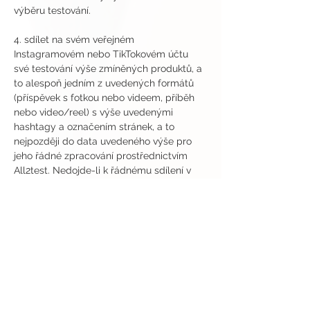
výběru testování.
4. sdílet na svém veřejném 
Instagramovém nebo TikTokovém účtu 
své testování výše zmíněných produktů, a 
to alespoň jedním z uvedených formátů 
(příspěvek s fotkou nebo videem, příběh 
nebo video/reel) s výše uvedenými 
hashtagy a označením stránek, a to 
nejpozději do data uvedeného výše pro 
jeho řádné zpracování prostřednictvím 
All2test. Nedojde-li k řádnému sdílení v 
uvedeném čase, budete automaticky 
vyřazen/a z dalšího výběru testování.
Odesláním přihlášky do testování 
potvrzujete, že jste připraven/a bez 
odkladů převzít a vyzkoušet výše 
zmíněné produkty a seznámit se s jejich 
řádným použitím a vlastnostmi, vyplnit 
oba příslušné online dotazníky a sdílet 