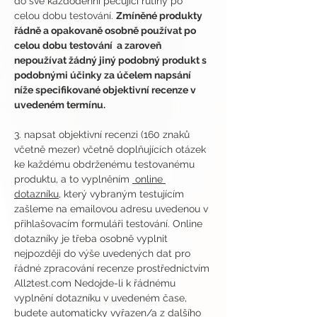
do své každodenní pečující rutiny po 
celou dobu testování. 
Zmíněné produkty 
řádně a opakovaně osobně používat po 
celou dobu testování  a zaroveň 
nepoužívat žádný jiný podobný produkt s 
podobnými účinky za účelem napsání 
níže specifikované objektivní recenze v 
uvedeném termínu.
3. napsat objektivní recenzi (160 znaků 
včetně mezer) včetně doplňujících otázek 
ke každému obdrženému testovanému 
produktu, a to vyplněním 
 online 
dotazníku
, který vybraným testujícím 
zašleme na emailovou adresu uvedenou v 
přihlašovacím formuláři testování. Online 
dotazníky je třeba osobně vyplnit 
nejpozději do výše uvedených dat pro 
řádné zpracování recenze prostřednictvím 
All2test.com Nedojde-li k řádnému 
vyplnění dotazníku v uvedeném čase, 
budete automaticky vyřazen/a z dalšího 