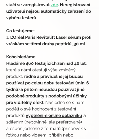
stačí se zaregistrovat 
zde
. Neregistrovaní 
uživatelé nejsou automaticky zařazení do 
výběru testerů.
Co testujeme:
1. 
L'Oréal Paris Revitalift Laser sérum proti 
vráskám se třemi druhy peptidů, 30 ml
Koho hledáme:
Hledáme 460 testujících žen nad 40 let,
které s námi otestují výše zmíněný 
produkt, 
řádně a pravidelně jej budou 
používat po celou dobu testování (min. 6 
týdnů) a přitom nebudou používat jiné 
podobné produkty s podobnými účinky 
pro viditelný efekt. 
Následně se s námi 
podělí o své hodnocení z testování 
produktů 
vyplněním online dotazníku
 a 
sdílením (nepovinné, ale preferované) 
alespoň jednoho z formátů (příspěvek s 
fotkou nebo videem, příběh nebo 