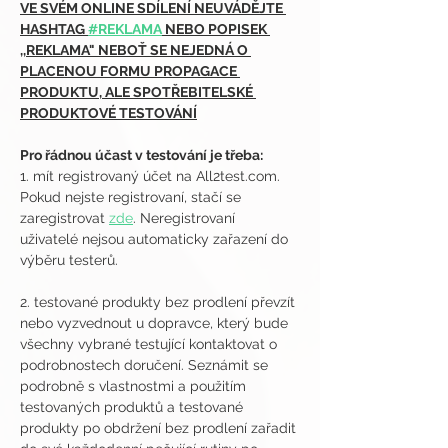
VE SVÉM ONLINE SDÍLENÍ NEUVÁDĚJTE 
HASHTAG 
#REKLAMA
 NEBO POPISEK 
,,REKLAMA" NEBOŤ SE NEJEDNÁ O 
PLACENOU FORMU PROPAGACE 
PRODUKTU, ALE SPOTŘEBITELSKÉ 
PRODUKTOVÉ TESTOVÁNÍ
Pro řádnou účast v testování je třeba:
1. mít registrovaný účet na All2test.com. 
Pokud nejste registrovaní, stačí se 
zaregistrovat 
zde
. Neregistrovaní 
uživatelé nejsou automaticky zařazení do 
výběru testerů.
2. testované produkty bez prodlení převzít 
nebo vyzvednout u dopravce, který bude 
všechny vybrané testující kontaktovat o 
podrobnostech doručení. Seznámit se 
podrobně s vlastnostmi a použitím 
testovaných produktů a testované 
produkty po obdržení bez prodlení zařadit 