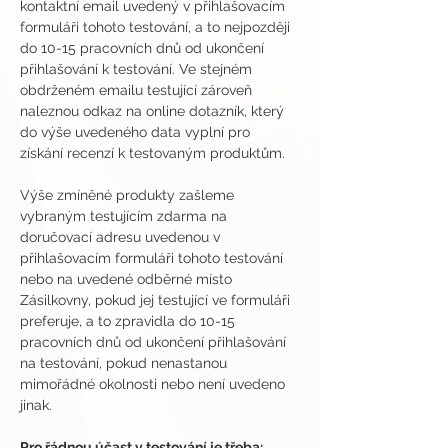
kontaktní email uvedený v přihlašovacím 
formuláři tohoto testování, a to nejpozději 
do 10-15 pracovních dnů od ukončení 
přihlašování k testování. Ve stejném 
obdrženém emailu testující zároveň 
naleznou odkaz na online dotazník, který 
do výše uvedeného data vyplní pro 
získání recenzí k testovaným produktům.
Výše zmíněné produkty zašleme 
vybraným testujícím zdarma na 
doručovací adresu uvedenou v 
přihlašovacím formuláři tohoto testování 
nebo na uvedené odběrné místo 
Zásilkovny, pokud jej testující ve formuláři 
preferuje, a to zpravidla do 10-15 
pracovních dnů od ukončení přihlašování 
na testování, pokud nenastanou 
mimořádné okolnosti nebo není uvedeno 
jinak.
Pro řádnou účast v testování je třeba: