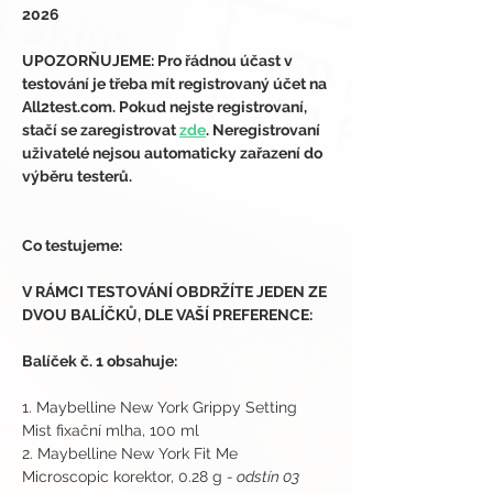
2026
UPOZORŇUJEME: Pro řádnou účast v 
testování je třeba mít registrovaný účet na 
All2test.com. Pokud nejste registrovaní, 
stačí se zaregistrovat 
zde
. Neregistrovaní 
uživatelé nejsou automaticky zařazení do 
výběru testerů.
Co testujeme:
V RÁMCI TESTOVÁNÍ OBDRŽÍTE JEDEN ZE 
DVOU BALÍČKŮ, DLE VAŠÍ PREFERENCE:
Balíček č. 1 obsahuje:
1. Maybelline New York Grippy Setting 
Mist fixační mlha, 100 ml
2. Maybelline New York Fit Me 
Microscopic korektor, 0.28 g 
- odstín 03 