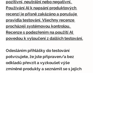
pozitivní, neutrální nebo negativní. 
Používání AI k napsání produktových 
recenzí je přísně zakázáno a porušuje 
pravidla testování. Všechny recenze 
procházejí systémovou kontrolou. 
Recenze s podezřením na použití AI 
povedou k vyloučení z dalších testování.
Odesláním přihlášky do testování 
potvrzujete, že jste připraven/a bez 
odkladů převzít a vyzkoušet výše 
zmíněné produkty a seznámit se s jejich 
řádným použitím a vlastnostmi a vyplnit 
příslušný online dotazník ve výše 
uvedeném časovém termínu.
Odeslaním příhlášky do testování 
potvrzujete, že použití výše zmíněných 
produktů v rámci testování je z Vaší strany 
plně dobrovolné a nesete za něj plnou 
odpovědnost.