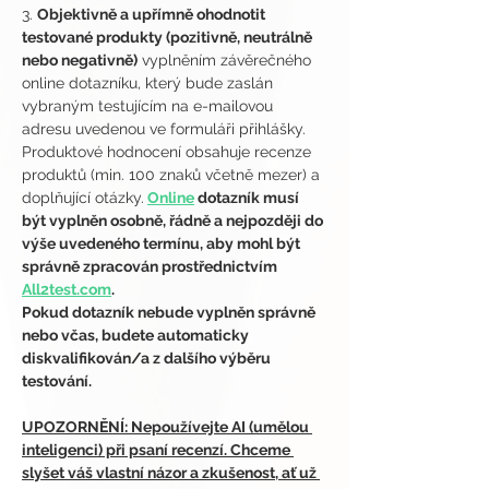
3. 
Objektivně a upřímně ohodnotit 
testované produkty (pozitivně, neutrálně 
nebo negativně)
 vyplněním závěrečného 
online dotazníku, který bude zaslán 
vybraným testujícím na e-mailovou 
adresu uvedenou ve formuláři přihlášky. 
Produktové hodnocení obsahuje recenze 
produktů (min. 100 znaků včetně mezer) a 
doplňující otázky.
Online
 dotazník musí 
být vyplněn osobně, řádně a nejpozději do 
výše uvedeného termínu, aby mohl být 
správně zpracován prostřednictvím 
All2test.com
.
Pokud dotazník nebude vyplněn správně 
nebo včas, budete automaticky 
diskvalifikován/a z dalšího výběru 
testování.
UPOZORNĚNÍ: Nepoužívejte AI (umělou 
inteligenci) při psaní recenzí. Chceme 
slyšet váš vlastní názor a zkušenost, ať už 