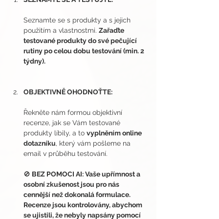
Seznamte se s produkty a s jejich 
použitím a vlastnostmi. 
Zařaďte 
testované produkty do své pečující 
rutiny po celou dobu testování (min. 2 
týdny).
OBJEKTIVNĚ OHODNOŤTE:
Řekněte nám formou objektivní 
recenze, jak se Vám testované 
produkty líbily, a to 
vyplněním online 
dotazníku
, který vám pošleme na 
email v průběhu testování.
🚫
 BEZ POMOCI AI: Vaše upřímnost a 
osobní zkušenost jsou pro nás 
cennější než dokonalá formulace. 
Recenze jsou kontrolovány, abychom 
se ujistili, že nebyly napsány pomocí 