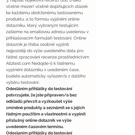
3. napsat objektivní recenzi (160 znaků 
včetně mezer) včetně doplňujících otázek 
ke každému obdrženému testovanému 
produktu, a to formou vyplnění online 
dotazníku, který vybraným testujícím 
zašleme na emailovou adresu uvedenou v 
přihlašovacím formuláři testování. Online 
dotazník je třeba osobně vyplnit 
nejpozději do výše uvedeného data pro 
řádné zpracování recenze prostřednictvím 
All2test.com Nedojde-li k řádnému 
vyplnění dotazníku v uvedeném čase, 
budete automaticky vyřazen/a z dalšího 
výběru testování.
Odesláním přihlášky do testování 
potvrzujete, že jste připraven/a bez 
odkladů převzít a vyzkoušet výše 
zmíněné produkty a seznámit se s jejich 
řádným použitím a vlastnostmi a vyplnit 
příslušný online dotazník ve výše 
uvedeném časovém termínu.
Odeslaním příhlášky do testování 