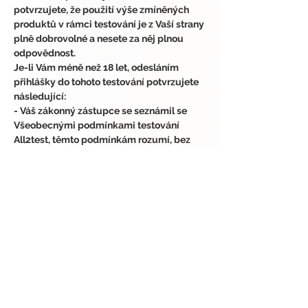
potvrzujete, že použití výše zmíněných 
produktů v rámci testování je z Vaší strany 
plně dobrovolné a nesete za něj plnou 
odpovědnost.
Je-li Vám méně než 18 let, odesláním 
přihlášky do tohoto testování potvrzujete 
následující:
- Váš zákonný zástupce se seznámil se 
Všeobecnými podmínkami testování 
All2test, těmto podmínkám rozumí, bez 
výhrad s nimi souhlasí a s těmito 
podmínkami seznámil i Vás.
- Váš zákonný zástupce si není vědom 
žádných zdravotních či jiných důvodů, 
které by Vám bránily se tohoto testování 
účastnit.
- Váš zákonný zástupce souhlasí s tím, že 
se tohoto testování účastníte dobrovolně, 
na vlastní nebezpečí a odpovědnost.
Vrátí-li se nám zásilka z důvodu jejího 
nevyzvednutí či udáním špatné 