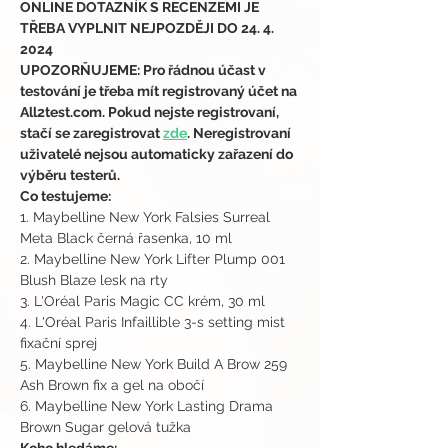
ONLINE DOTAZNÍK S RECENZEMI JE 
TŘEBA VYPLNIT NEJPOZDĚJI DO 24. 4. 
2024
UPOZORŇUJEME: Pro řádnou účast v 
testování je třeba mít registrovaný účet na 
All2test.com. Pokud nejste registrovaní, 
stačí se zaregistrovat 
zde
. Neregistrovaní 
uživatelé nejsou automaticky zařazení do 
výběru testerů.
Co testujeme:
1. Maybelline New York Falsies Surreal 
Meta Black černá řasenka, 10 ml 
2. Maybelline New York Lifter Plump 001 
Blush Blaze lesk na rty 
3. L'Oréal Paris Magic CC krém, 30 ml 
4. L'Oréal Paris Infaillible 3-s setting mist 
fixační sprej 
5. Maybelline New York Build A Brow 259 
Ash Brown fix a gel na obočí 
6. Maybelline New York Lasting Drama 
Brown Sugar gelová tužka 