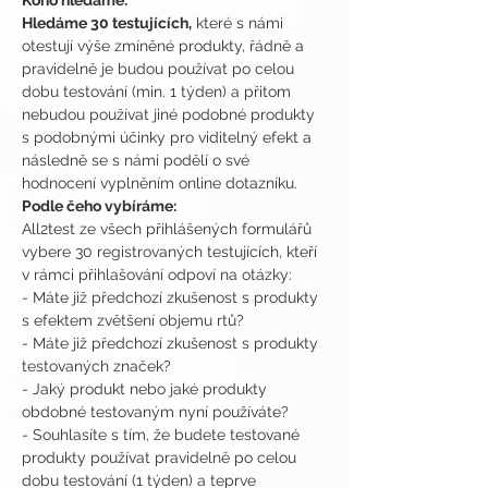
Koho hledáme:
Hledáme 30 testujících,
 které s námi 
otestují výše zmíněné produkty, řádně a 
pravidelně je budou používat po celou 
dobu testování (min. 1 týden) a přitom 
nebudou používat jiné podobné produkty 
s podobnými účinky pro viditelný efekt a 
následně se s námi podělí o své 
hodnocení vyplněním online dotazníku.
Podle čeho vybíráme:
All2test ze všech přihlášených formulářů 
vybere 30 registrovaných testujících, kteří 
v rámci přihlašování odpoví na otázky:
- Máte již předchozí zkušenost s produkty 
s efektem zvětšení objemu rtů?
- Máte již předchozí zkušenost s produkty 
testovaných značek?
- Jaký produkt nebo jaké produkty 
obdobné testovaným nyní používáte?
- Souhlasíte s tím, že budete testované 
produkty používat pravidelně po celou 
dobu testování (1 týden) a teprve 