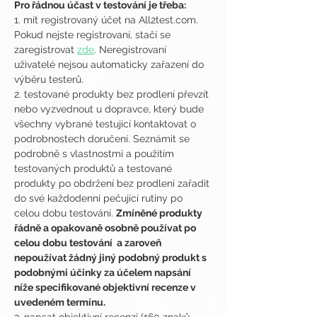
Pro řádnou účast v testování je třeba:
1. mít registrovaný účet na All2test.com. 
Pokud nejste registrovaní, stačí se 
zaregistrovat 
zde
. Neregistrovaní 
uživatelé nejsou automaticky zařazení do 
výběru testerů.
2. testované produkty bez prodlení převzít 
nebo vyzvednout u dopravce, který bude 
všechny vybrané testující kontaktovat o 
podrobnostech doručení. Seznámit se 
podrobně s vlastnostmi a použitím 
testovaných produktů a testované 
produkty po obdržení bez prodlení zařadit 
do své každodenní pečující rutiny po 
celou dobu testování. 
Zmíněné produkty 
řádně a opakovaně osobně používat po 
celou dobu testování  a zaroveň 
nepoužívat žádný jiný podobný produkt s 
podobnými účinky za účelem napsání 
níže specifikované objektivní recenze v 
uvedeném termínu.