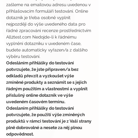
zašleme na emailovou adresu uvedenou v 
přihlašovacím formuláři testování. Online 
dotazník je třeba osobně vyplnit 
nejpozději do výše uvedeného data pro 
řádné zpracování recenze prostřednictvím 
All2test.com Nedojde-li k řádnému 
vyplnění dotazníku v uvedeném čase, 
budete automaticky vyřazen/a z dalšího 
výběru testování.
Odesláním přihlášky do testování 
potvrzujete, že jste připraven/a bez 
odkladů převzít a vyzkoušet výše 
zmíněné produkty a seznámit se s jejich 
řádným použitím a vlastnostmi a vyplnit 
příslušný online dotazník ve výše 
uvedeném časovém termínu.
Odeslaním příhlášky do testování 
potvrzujete, že použití výše zmíněných 
produktů v rámci testování je z Vaší strany 
plně dobrovolné a nesete za něj plnou 
odpovědnost.