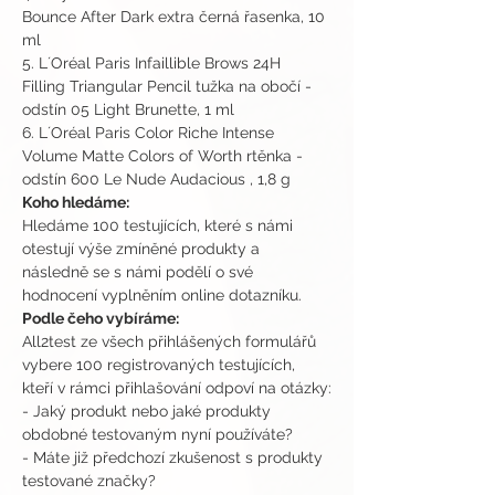
Bounce After Dark extra černá řasenka, 10 
ml 
5. L´Oréal Paris Infaillible Brows 24H 
Filling Triangular Pencil tužka na obočí - 
odstín 05 Light Brunette, 1 ml 
6. L´Oréal Paris Color Riche Intense 
Volume Matte Colors of Worth rtěnka - 
odstín 600 Le Nude Audacious , 1,8 g
Koho hledáme:
Hledáme 100 testujících, které s námi 
otestují výše zmíněné produkty a 
následně se s námi podělí o své 
hodnocení vyplněním online dotazníku.
Podle čeho vybíráme:
All2test ze všech přihlášených formulářů 
vybere 100 registrovaných testujících, 
kteří v rámci přihlašování odpoví na otázky:
- Jaký produkt nebo jaké produkty 
obdobné testovaným nyní používáte?
- Máte již předchozí zkušenost s produkty 
testované značky?