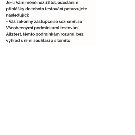
Je-li Vám méně než 18 let, odesláním 
přihlášky do tohoto testování potvrzujete 
následující:
- Váš zákonný zástupce se seznámil se 
Všeobecnými podmínkami testování 
All2test, těmto podmínkám rozumí, bez 
výhrad s nimi souhlasí a s těmito 
podmínkami seznámil i Vás.
- Váš zákonný zástupce si není vědom 
žádných zdravotních či jiných důvodů, 
které by Vám bránily se tohoto testování 
účastnit.
- Váš zákonný zástupce souhlasí s tím, že 
se tohoto testování účastníte dobrovolně, 
na vlastní nebezpečí a odpovědnost.
Vrátí-li se nám zásilka z důvodu jejího 
nevyzvednutí či udáním špatné 
doručovací adresy, znovu ji zasílat 
nebudeme. Pokud se nám vrátí zásilka z 
důvodu nevyzvednutí či špatně udanou 
doručovací adresou již u druhého 