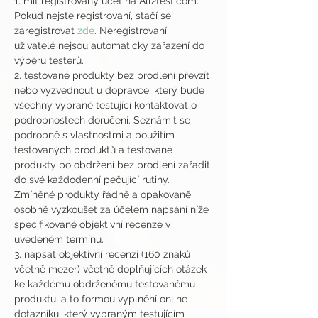
1. mít registrovaný účet na All2test.com. 
Pokud nejste registrovaní, stačí se 
zaregistrovat 
zde
. Neregistrovaní 
uživatelé nejsou automaticky zařazení do 
výběru testerů.
2. testované produkty bez prodlení převzít 
nebo vyzvednout u dopravce, který bude 
všechny vybrané testující kontaktovat o 
podrobnostech doručení. Seznámit se 
podrobně s vlastnostmi a použitím 
testovaných produktů a testované 
produkty po obdržení bez prodlení zařadit 
do své každodenní pečující rutiny. 
Zmíněné produkty řádně a opakovaně 
osobně vyzkoušet za účelem napsání níže 
specifikované objektivní recenze v 
uvedeném termínu.
3. napsat objektivní recenzi (160 znaků 
včetně mezer) včetně doplňujících otázek 
ke každému obdrženému testovanému 
produktu, a to formou vyplnění online 
dotazníku, který vybraným testujícím 