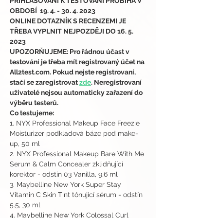
PŘIHLAŠOVÁNÍ K TESTOVÁNÍ PROBÍHÁ V 
OBDOBÍ  19. 4. - 30. 4. 2023
ONLINE DOTAZNÍK S RECENZEMI JE 
TŘEBA VYPLNIT NEJPOZDĚJI DO 16. 5. 
2023
UPOZORŇUJEME: Pro řádnou účast v 
testování je třeba mít registrovaný účet na 
All2test.com. Pokud nejste registrovaní, 
stačí se zaregistrovat 
zde
. Neregistrovaní 
uživatelé nejsou automaticky zařazení do 
výběru testerů.
Co testujeme:
1. NYX Professional Makeup Face Freezie 
Moisturizer podkladová báze pod make-
up, 50 ml 
2. NYX Professional Makeup Bare With Me 
Serum & Calm Concealer zklidňující 
korektor - odstín 03 Vanilla, 9,6 ml
3. Maybelline New York Super Stay 
Vitamin C Skin Tint tónující sérum - odstín 
5.5, 30 ml 
4. Maybelline New York Colossal Curl 