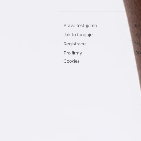
Právě testujeme
Ko
Jak to funguje
Zá
Registrace
Vš
Pro firmy
Obj
Cookies