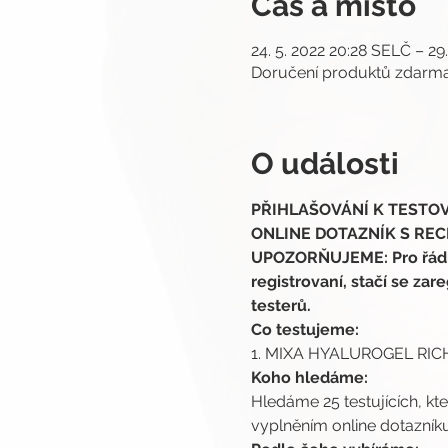
Čas a místo
24. 5. 2022 20:28 SELČ – 29
Doručení produktů zdar
O události
PŘIHLAŠOVÁNÍ K TESTOVÁN
ONLINE DOTAZNÍK S RECE
UPOZORŇUJEME: Pro řádnou
registrovaní, stačí se zare
testerů.
Co testujeme:
1. MIXA HYALUROGEL RICH 
Koho hledáme:
Hledáme 25 testujících, kt
vyplněním online dotazníku