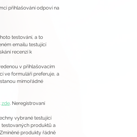
ámci přihlašování odpoví na 
oto testování, a to 
ném emailu testující 
kání recenzí k 
edenou v přihlašovacím 
 ve formuláři preferuje, a 
nastanou mimořádné 
 
zde
. Neregistrovaní 
chny vybrané testující 
 testovaných produktů a 
. Zmíněné produkty řádně 