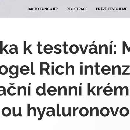
JAK TO FUNGUJE?
REGISTRACE
PRÁVĚ TESTUJEME
ka k testování: 
ogel Rich inten
ační denní krém
nou hyaluronovo