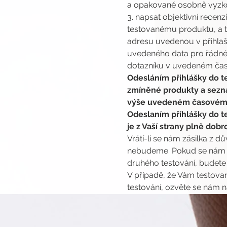
a opakovaně osobně vyzkou
3. napsat objektivní rece
testovanému produktu, a t
adresu uvedenou v přihlašo
uvedeného data pro řádné 
dotazníku v uvedeném čase
Odesláním přihlášky do te
zmíněné produkty a seznám
výše uvedeném časovém 
Odeslaním příhlášky do te
je z Vaší strany plně dob
Vrátí-li se nám zásilka z d
nebudeme. Pokud se nám vr
druhého testování, budete
V případě, že Vám testovan
testování, ozvěte se nám n