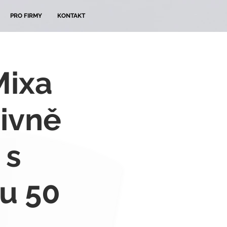
PRO FIRMY
KONTAKT
Mixa
zivně
 s
u 50