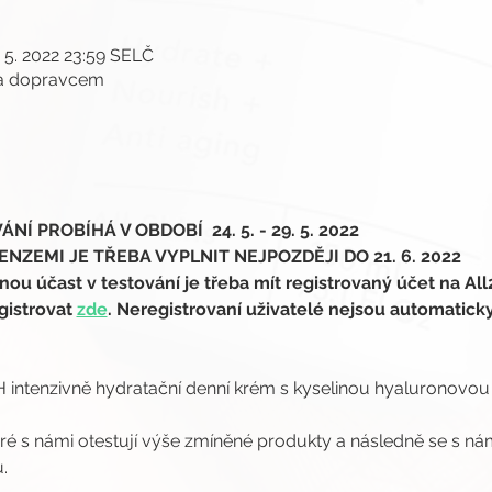
. 5. 2022 23:59 SELČ
ma dopravcem
Í PROBÍHÁ V OBDOBÍ  24. 5. - 29. 5. 2022
NZEMI JE TŘEBA VYPLNIT NEJPOZDĚJI DO 21. 6. 2022
 účast v testování je třeba mít registrovaný účet na All
gistrovat 
zde
. Neregistrovaní uživatelé nejsou automatick
intenzivně hydratační denní krém s kyselinou hyaluronovou
eré s námi otestují výše zmíněné produkty a následně se s ná
.