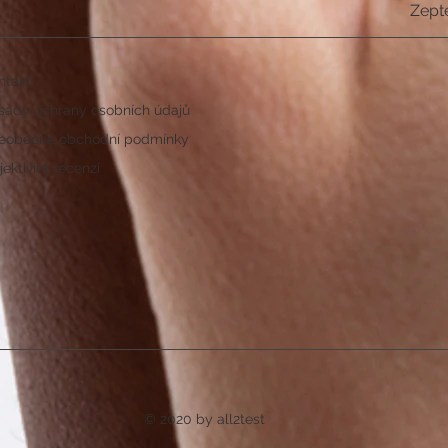
Zept
ntakt
sady ochrany osobních údajů
eobecné obchodní podmínky
ektivita recenzí
© 2020 by all2test