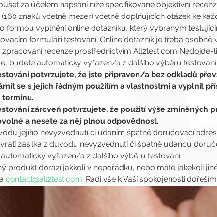
šet za účelem napsání níže specifikované objektivní recen
nzi (160 znaků včetně mezer) včetně doplňujících otázek ke 
o formou vyplnění online dotazníku, který vybraným testují
vacím formuláři testování. Online dotazník je třeba osobně v
zpracování recenze prostřednictvím All2test.com Nedojde-li
, budete automaticky vyřazen/a z dalšího výběru testování
stování potvrzujete, že jste připraven/a bez odkladů převz
it se s jejich řádným použitím a vlastnostmi a vyplnit pří
termínu.
stování zároveň potvrzujete, že použití výše zmíněných pr
rovolné a nesete za něj plnou odpovědnost.
ůvodu jejího nevyzvednutí či udáním špatné doručovací adresy,
átí zásilka z důvodu nevyzvednutí či špatně udanou doručov
 automaticky vyřazen/a z dalšího výběru testování.
ý produkt dorazí jakkoli v nepořádku, nebo máte jakékoli jin
a 
contact@all2test.com
. Rádi vše k Vaší spokojenosti dořeším