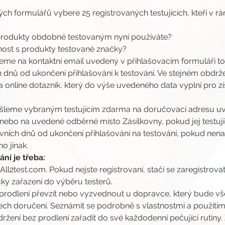
ých formulářů vybere 25 registrovaných testujících, kteří v r
 produkty obdobné testovaným nyní používáte?
enost s produkty testované značky?
jeme na kontaktní email uvedený v přihlašovacím formuláři toh
 dnů od ukončení přihlašování k testování. Ve stejném obdrže
online dotazník, který do výše uvedeného data vyplní pro zís
šleme vybraným testujícím zdarma na doručovací adresu uv
 nebo na uvedené odběrné místo Zásilkovny, pokud jej testující
ovních dnů od ukončení přihlašování na testování, pokud ne
o jinak.
ní je třeba:
 All2test.com. Pokud nejste registrovaní, stačí se zaregistrovat
ky zařazení do výběru testerů.
prodlení převzít nebo vyzvednout u dopravce, který bude vše
ch doručení. Seznámit se podrobně s vlastnostmi a použitím
žení bez prodlení zařadit do své každodenní pečující rutiny