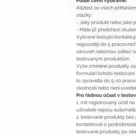
Podle čeho vybíráme:
All2test ze všech přihlášen
otázky:
- Jaký produkt nebo jaké
- Máte již předchozí zkuš
Vybrané testující kontaktu
nejpozději do 5 pracovních
zároveň naleznou odkaz na 
testovaným produktům.
Výše zmíněné produkty za
formuláři tohoto testování
to zpravidla do 5-10 prac
okolnosti nebo není uveden
Pro řádnou účast v testová
1. mít registrovaný účet na
uživatelé nejsou automatic
2. testované produkty bez 
kontaktovat o podrobnoste
testované produkty po obdr