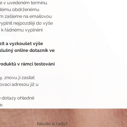
ze v uvedeném termínu.
každému obdrženému 
cím zašleme na emailovou 
yplnit nejpozději do výše 
 k řádnému vyplnění 
.
ít a vyzkoušet výše 
slušný online dotazník ve 
oduktů v rámci testování 
 znovu ji zasílat 
ací adresou již u 
é dotazy ohledně 
e.
Nevíte si rady?