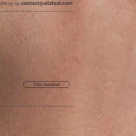
ejte se na
contact@all2test.com
Chci testovat