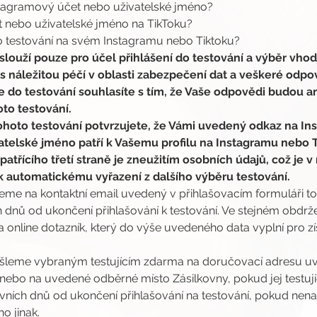
nstagramový účet nebo uživatelské jméno?
t nebo uživatelské jméno na TikToku?
ho testování na svém Instagramu nebo Tiktoku?
louží pouze pro účel přihlášení do testování a výběr vhodn
 náležitou péčí v oblasti zabezpečení dat a veškeré odpo
 do testování souhlasíte s tím, že Vaše odpovědi budou 
oto testování.
ohoto testování potvrzujete, že Vámi uvedený odkaz na I
atelské jméno patří k Vašemu profilu na Instagramu nebo T
 patřícího třetí straně je zneužitím osobních údajů, což je
k automatickému vyřazení z dalšího výběru testování.
jeme na kontaktní email uvedený v přihlašovacím formuláři toh
 dnů od ukončení přihlašování k testování. Ve stejném obdrže
online dotazník, který do výše uvedeného data vyplní pro zís
šleme vybraným testujícím zdarma na doručovací adresu uv
 nebo na uvedené odběrné místo Zásilkovny, pokud jej testující
ovních dnů od ukončení přihlašování na testování, pokud ne
o jinak.