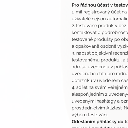
Pro řádnou účast v testová
1. mít registrovaný účet na
uživatelé nejsou automatic
2. testované produkty bez 
kontaktovat o podrobnoste
testované produkty po obdr
a opakovaně osobně vyzkou
3. napsat objektivní rece
testovanému produktu, a t
adresu uvedenou v přihlašo
uvedeného data pro řádné 
dotazníku v uvedeném čase
4. sdílet na svém veřejné
alespoň jedním z uvedenýc
uvedenými hashtagy a ozna
prostřednictvím All2test. 
výběru testování.
Odesláním přihlášky do te