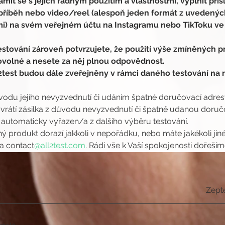
it se s jejich řádným použitím a vlastnostmi, vyplnit přís
, příběh nebo video/reel (alespoň jeden formát z uvedenýc
i) na svém veřejném účtu na Instagramu nebo TikToku v
stování zároveň potvrzujete, že použití výše zmíněných pr
rovolné a nesete za něj plnou odpovědnost.
test budou dále zveřejněny v rámci daného testování na n
ůvodu jejího nevyzvednutí či udáním špatné doručovací adresy,
átí zásilka z důvodu nevyzvednutí či špatně udanou doručov
 automaticky vyřazen/a z dalšího výběru testování.
ý produkt dorazí jakkoli v nepořádku, nebo máte jakékoli jin
a contact
@all2test.com
. Rádi vše k Vaší spokojenosti dořeším
Zept