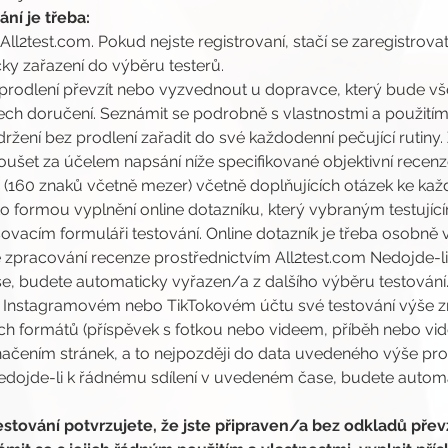
ní je třeba:
 All2test.com. Pokud nejste registrovaní, stačí se zaregistrovat
ky zařazení do výběru testerů.
prodlení převzít nebo vyzvednout u dopravce, který bude vše
ch doručení. Seznámit se podrobně s vlastnostmi a použitím
žení bez prodlení zařadit do své každodenní pečující rutiny
šet za účelem napsání níže specifikované objektivní recen
nzi (160 znaků včetně mezer) včetně doplňujících otázek ke 
o formou vyplnění online dotazníku, který vybraným testují
vacím formuláři testování. Online dotazník je třeba osobně v
zpracování recenze prostřednictvím All2test.com Nedojde-li
, budete automaticky vyřazen/a z dalšího výběru testování
m Instagramovém nebo TikTokovém účtu své testování výše z
h formátů (příspěvek s fotkou nebo videem, příběh nebo vide
čením stránek, a to nejpozději do data uvedeného výše pro
Nedojde-li k řádnému sdílení v uvedeném čase, budete automa
stování potvrzujete, že jste připraven/a bez odkladů převz