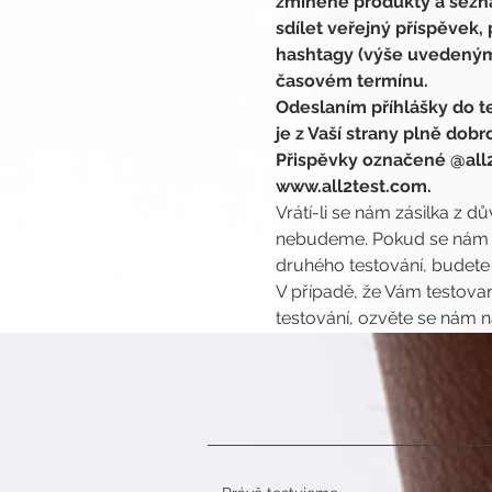
zmíněné produkty a seznám
sdílet veřejný příspěvek
hashtagy (výše uvedeným
časovém termínu.
Odeslaním příhlášky do te
je z Vaší strany plně dob
Přispěvky označené @all2
www.all2test.com.
Vrátí-li se nám zásilka z d
nebudeme. Pokud se nám vr
druhého testování, budete
V případě, že Vám testovan
testování, ozvěte se nám n