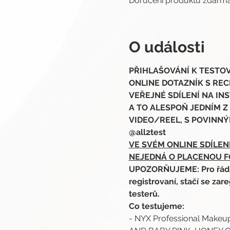
Doručení produktů zdar
O události
PŘIHLAŠOVÁNÍ K TESTOVÁN
ONLINE DOTAZNÍK S RECE
VEŘEJNÉ SDÍLENÍ NA INS
A TO ALESPOŇ JEDNÍM Z
VIDEO/REEL, S POVINNÝ
@all2test
VE SVÉM ONLINE SDÍLEN
NEJEDNÁ O PLACENOU F
UPOZORŇUJEME: Pro řádnou
registrovaní, stačí se zare
testerů.
Co testujeme:
- NYX Professional Makeup