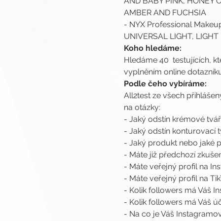
AND BABY PINK, HONEY 
AMBER AND FUCHSIA
- NYX Professional Makeup 
UNIVERSAL LIGHT, LIGH
Koho hledáme:
Hledáme 40  testujících, k
vyplněním online dotazníku
Podle čeho vybíráme:
All2test ze všech přihlášen
na otázky:
- Jaký odstín krémové tvá
- Jaký odstín konturovací 
- Jaký produkt nebo jaké
- Máte již předchozí zkuš
- Máte veřejný profil na I
- Máte veřejný profil na Ti
- Kolik followers má Váš 
- Kolik followers má Váš ú
- Na co je Váš Instagramo