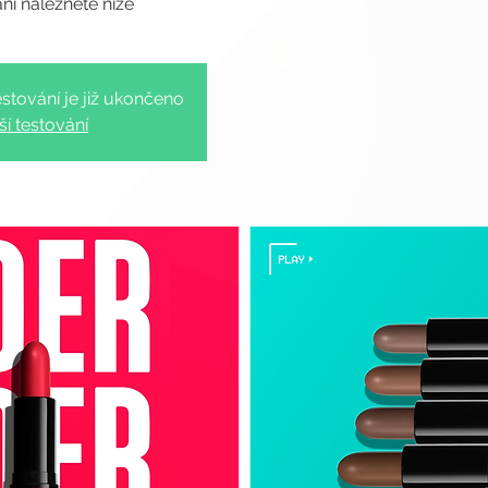
stování je již ukončeno
ší testování