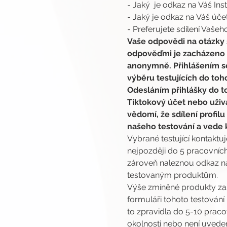
- Jaký  je odkaz na Váš I
- Jaký je odkaz na Váš úče
- Preferujete sdílení Vaše
Vaše odpovědi na otázky s
odpověďmi je zacházeno s
anonymně. Přihlášením se
výběru testujících do toh
Odesláním přihlášky do t
Tiktokový účet nebo uživ
vědomí, že sdílení profilu
našeho testování a vede 
Vybrané testující kontaktu
nejpozději do 5 pracovních
zároveň naleznou odkaz na 
testovaným produktům.
Výše zmíněné produkty za
formuláři tohoto testování
to zpravidla do 5-10 prac
okolnosti nebo není uveden