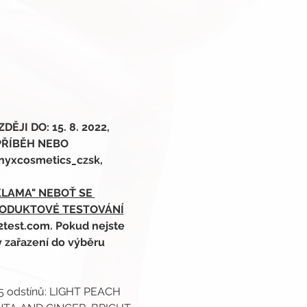
I DO: 15. 8. 2022,
PŘÍBĚH NEBO 
nyxcosmetics_czsk, 
KLAMA" NEBOŤ SE 
RODUKTOVÉ TESTOVÁNÍ
2test.com. Pokud nejste 
y zařazení do výběru 
5 odstínů: LIGHT PEACH 