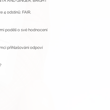
TA AND GINGER, BRIGHT 
 4 odstínů: FAIR, 
ámi podělí o své hodnocení 
ámci přihlašování odpoví 
?