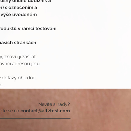
lušný online dotazník a 
h) s označením a 
e výše uvedeném 
oduktů v rámci testování 
ašich stránkách 
 znovu ji zasílat 
ací adresou již u 
é dotazy ohledně 
e.
Nevíte si rady?
ejte se na
contact@all2test.com