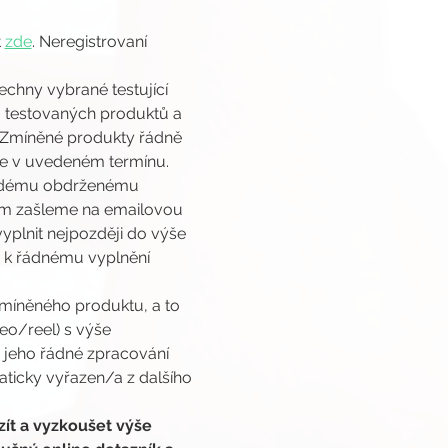
 
zde
. Neregistrovaní 
chny vybrané testující 
 testovaných produktů a 
. Zmíněné produkty řádně 
ze v uvedeném termínu.
každému obdrženému 
cím zašleme na emailovou 
yplnit nejpozději do výše 
 k řádnému vyplnění 
.
míněného produktu, a to 
o/reel) s výše 
 jeho řádné zpracování 
ticky vyřazen/a z dalšího 
ít a vyzkoušet výše 