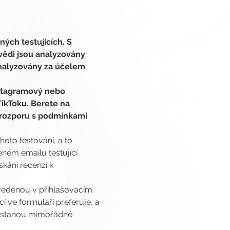
ých testujících. S 
vědi jsou analyzovány 
analyzovány za účelem 
nstagramový nebo 
ikToku. Berete na 
 v rozporu s podmínkami 
oto testování, a to 
ném emailu testující 
kání recenzí k 
edenou v přihlašovacím 
 ve formuláři preferuje, a 
nastanou mimořádné 