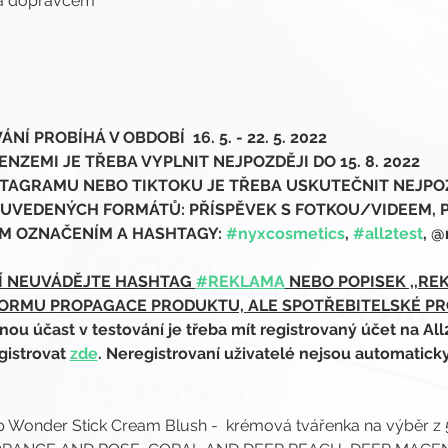
ma dopravcem
Í PROBÍHÁ V OBDOBÍ  16. 5. - 22. 5. 2022
NZEMI JE TŘEBA VYPLNIT NEJPOZDĚJI DO 15. 8. 2022
TAGRAMU NEBO TIKTOKU JE TŘEBA USKUTEČNIT NEJPOZDĚJ
 UVEDENÝCH FORMÁTŮ: PŘÍSPĚVEK S FOTKOU/VIDEEM, 
M OZNAČENÍM A HASHTAGY: 
#nyxcosmetics
, 
#all2test
, @
Í NEUVÁDĚJTE HASHTAG 
#REKLAMA
 NEBO POPISEK ,,RE
ORMU PROPAGACE PRODUKTU, ALE SPOTŘEBITELSKÉ P
 účast v testování je třeba mít registrovaný účet na All
gistrovat 
zde
. Neregistrovaní uživatelé nejsou automatick
 Wonder Stick Cream Blush -  krémová tvářenka na výběr z 