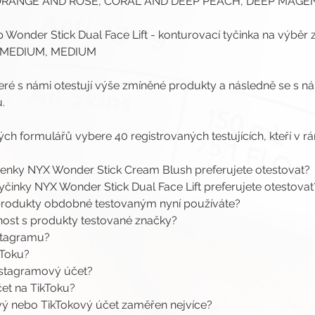
ORANGE AND ROSE, CORAL AND DEEP PEACH, DEEP MAGEN
Wonder Stick Dual Face Lift - konturovací tyčinka na výběr ze
T MEDIUM, MEDIUM
teré s námi otestují výše zmíněné produkty a následně se s n
.
ých formulářů vybere 40 registrovaných testujících, kteří v r
řenky NYX Wonder Stick Cream Blush preferujete otestovat?
tyčinky NYX Wonder Stick Dual Face Lift preferujete otestovat
 produkty obdobné testovaným nyní používáte?
enost s produkty testované značky?
nstagramu?
kToku?
Instagramový účet?
čet na TikToku?
vý nebo TikTokový účet zaměřen nejvíce?