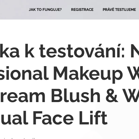
JAK TO FUNGUJE?
REGISTRACE
PRÁVĚ TESTUJEME
ška k testování:
sional Makeup 
Cream Blush & 
ual Face Lift