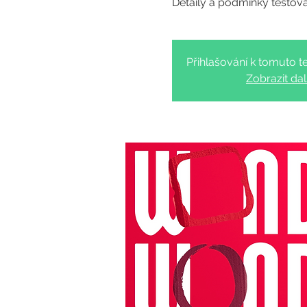
Přihlašování k tomuto te
Zobrazit dal