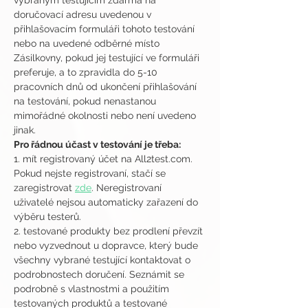
vybraným testujícím zdarma na 
doručovací adresu uvedenou v 
přihlašovacím formuláři tohoto testování 
nebo na uvedené odběrné místo 
Zásilkovny, pokud jej testující ve formuláři 
preferuje, a to zpravidla do 5-10 
pracovních dnů od ukončení přihlašování 
na testování, pokud nenastanou 
mimořádné okolnosti nebo není uvedeno 
jinak.
Pro řádnou účast v testování je třeba:
1. mít registrovaný účet na All2test.com. 
Pokud nejste registrovaní, stačí se 
zaregistrovat 
zde
. Neregistrovaní 
uživatelé nejsou automaticky zařazení do 
výběru testerů.
2. testované produkty bez prodlení převzít 
nebo vyzvednout u dopravce, který bude 
všechny vybrané testující kontaktovat o 
podrobnostech doručení. Seznámit se 
podrobně s vlastnostmi a použitím 
testovaných produktů a testované 