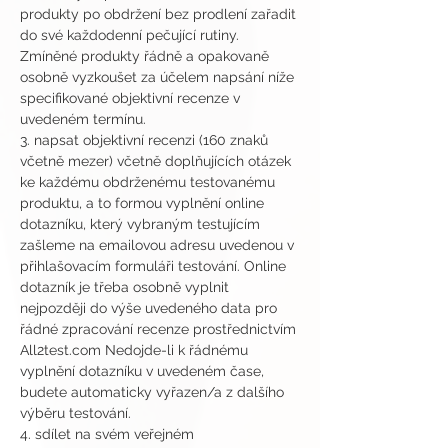
produkty po obdržení bez prodlení zařadit 
do své každodenní pečující rutiny. 
Zmíněné produkty řádně a opakovaně 
osobně vyzkoušet za účelem napsání níže 
specifikované objektivní recenze v 
uvedeném termínu.
3. napsat objektivní recenzi (160 znaků 
včetně mezer) včetně doplňujících otázek 
ke každému obdrženému testovanému 
produktu, a to formou vyplnění online 
dotazníku, který vybraným testujícím 
zašleme na emailovou adresu uvedenou v 
přihlašovacím formuláři testování. Online 
dotazník je třeba osobně vyplnit 
nejpozději do výše uvedeného data pro 
řádné zpracování recenze prostřednictvím 
All2test.com Nedojde-li k řádnému 
vyplnění dotazníku v uvedeném čase, 
budete automaticky vyřazen/a z dalšího 
výběru testování.
4. sdílet na svém veřejném 