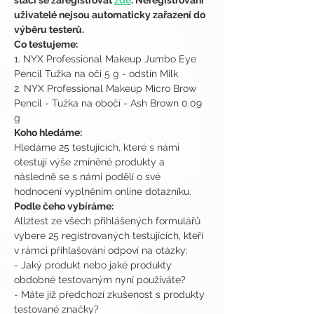
stačí se zaregistrovat 
zde
. Neregistrovaní 
uživatelé nejsou automaticky zařazení do 
výběru testerů.
Co testujeme:
1. NYX Professional Makeup Jumbo Eye 
Pencil Tužka na oči 5 g - odstín Milk 
2. NYX Professional Makeup Micro Brow 
Pencil - Tužka na obočí - Ash Brown 0.09 
g
Koho hledáme:
Hledáme 25 testujících, které s námi 
otestují výše zmíněné produkty a 
následně se s námi podělí o své 
hodnocení vyplněním online dotazníku.
Podle čeho vybíráme:
All2test ze všech přihlášených formulářů 
vybere 25 registrovaných testujících, kteří 
v rámci přihlašování odpoví na otázky:
- Jaký produkt nebo jaké produkty 
obdobné testovaným nyní používáte?
- Máte již předchozí zkušenost s produkty 
testované značky?