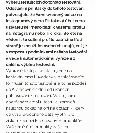
výběru testujících do tohoto testování.
Odesláním přihlášky do tohoto testování 
potvrzujete, že Vámi uvedený odkaz na 
Instagramový nebo Tiktokový účet nebo 
uživatelské jméno patří k Vašemu profilu 
na Instagramu nebo TikToku. Berete na 
vědomí, že sdílení profilu patřícího třetí 
straně je zneužitím osobních údajů, což je 
v rozporu s podmínkami našeho testování 
a vede k automatickému vyřazení z 
dalšího výběru testování.
Vybrané testující kontaktujeme na 
kontaktní email uvedený v přihlašovacím 
formuláři tohoto testování, a to nejpozději 
do 5 pracovních dnů od ukončení 
přihlašování k testování. Ve stejném 
obdrženém emailu testující zároveň 
naleznou odkaz na online dotazník, který 
do výše uvedeného data vyplní pro 
získání recenzí k testovaným produktům.
Výše zmíněné produkty zašleme 