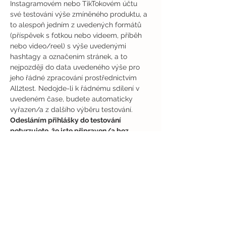
Instagramovém nebo TikTokovém účtu 
své testování výše zmíněného produktu, a 
to alespoň jedním z uvedených formátů 
(příspěvek s fotkou nebo videem, příběh 
nebo video/reel) s výše uvedenými 
hashtagy a označením stránek, a to 
nejpozději do data uvedeného výše pro 
jeho řádné zpracování prostřednictvím 
All2test. Nedojde-li k řádnému sdílení v 
uvedeném čase, budete automaticky 
vyřazen/a z dalšího výběru testování.
Odesláním přihlášky do testování 
potvrzujete, že jste připraven/a bez 
odkladů převzít a vyzkoušet výše 
zmíněné produkty a seznámit se s jejich 
řádným použitím a vlastnostmi, vyplnit 
příslušný online dotazník a sdílet veřejný 
příspěvek, příběh nebo video/reel 
(alespoň jeden formát z uvedených) s 
označením a hashtagy (výše uvedenými) 
na svém veřejném účtu na Instagramu 