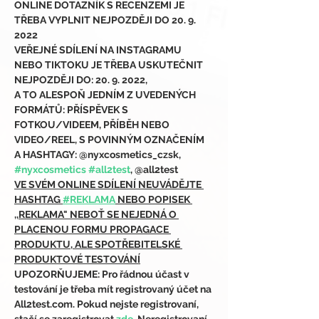
ONLINE DOTAZNÍK S RECENZEMI JE 
TŘEBA VYPLNIT NEJPOZDĚJI DO 20. 9. 
2022
VEŘEJNÉ SDÍLENÍ NA INSTAGRAMU 
NEBO TIKTOKU JE TŘEBA USKUTEČNIT 
NEJPOZDĚJI DO: 20. 9. 2022,
A TO ALESPOŇ JEDNÍM Z UVEDENÝCH 
FORMÁTŮ: PŘÍSPĚVEK S 
FOTKOU/VIDEEM, PŘÍBĚH NEBO 
VIDEO/REEL, S POVINNÝM OZNAČENÍM 
A HASHTAGY: @nyxcosmetics_czsk, 
#nyxcosmetics
#all2test
, @all2test
VE SVÉM ONLINE SDÍLENÍ NEUVÁDĚJTE 
HASHTAG 
#REKLAMA
 NEBO POPISEK 
,,REKLAMA" NEBOŤ SE NEJEDNÁ O 
PLACENOU FORMU PROPAGACE 
PRODUKTU, ALE SPOTŘEBITELSKÉ 
PRODUKTOVÉ TESTOVÁNÍ
UPOZORŇUJEME: Pro řádnou účast v 
testování je třeba mít registrovaný účet na 
All2test.com. Pokud nejste registrovaní, 