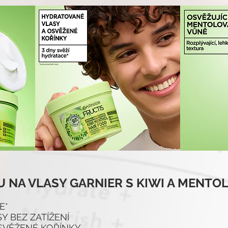
 NA VLASY GARNIER S KIWI A MENTO
E*
Y BEZ ZATÍŽENÍ
SVĚŽENÉ KOŘÍNKY