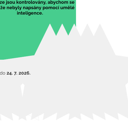
e jsou kontrolovány, abychom se
li, že nebyly napsány pomocí umělé
inteligence.
i do
24. 7. 2026.