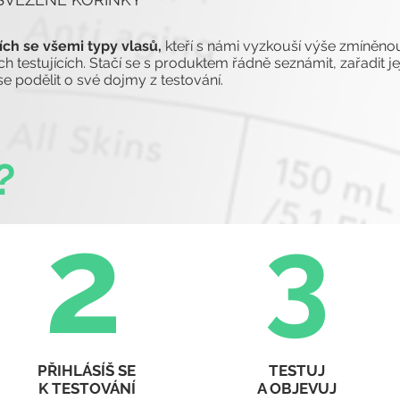
ích se všemi typy vlasů,
kteří s námi vyzkouší výše zmíněnou
testujících. Stačí se s produktem řádně seznámit, zařadit jej
e podělit o své dojmy z testování.
?
2
3
PŘIHLÁSÍŠ SE
TESTUJ
K TESTOVÁNÍ
A OBJEVUJ