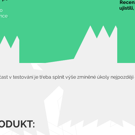
Recenz
ujisti
 o
ánce
.
ast v testování je třeba splnit výše zmíněné úkoly nejpozděj
ODUKT: