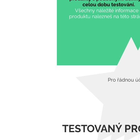
celou dobu testování.
Všechny náležité informace
produktu nalezneš na této str
Pro řádnou úč
TESTOVANÝ PR