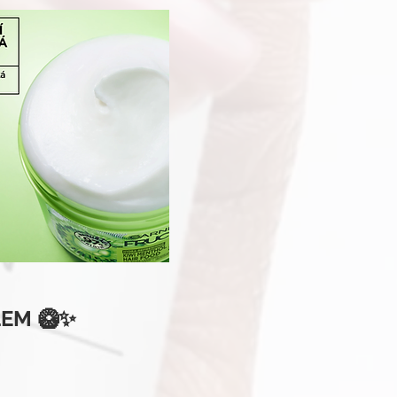
LEM 🥝✨