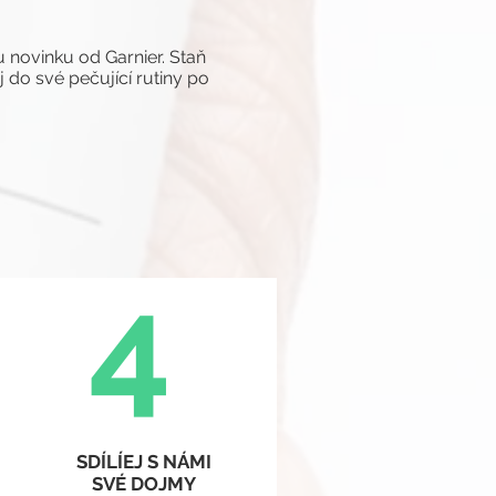
 novinku od Garnier. Staň
 do své pečující rutiny po
4
SDÍLÍEJ S NÁMI
SVÉ DOJMY