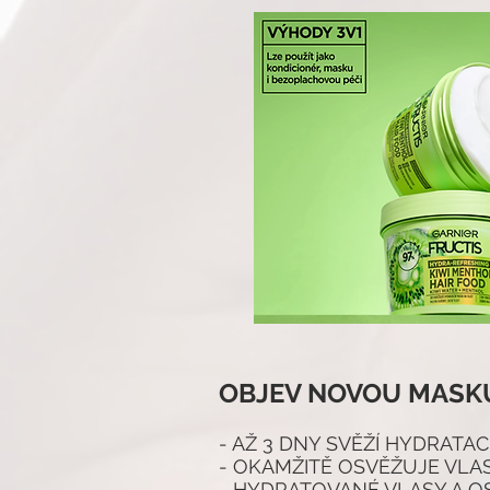
OBJEV NOVOU MASKU
- AŽ 3 DNY SVĚŽÍ HYDRATAC
- OKAMŽITĚ OSVĚŽUJE VLAS
- HYDRATOVANÉ VLASY A O