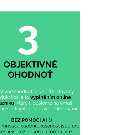
3
OBJEKTIVNĚ
OHODNOŤ
tivně zhodnoť, jak se ti testovaný
ukt líbil, a to
vyplněním online
azníku
, který ti pošleme na email
ně s rekapitulací pravidel testování.
BEZ POMOCI AI ✨
ímnost a osobní zkušenost jsou pro
cennější než dokonalá formulace.