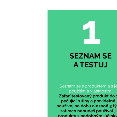
1
SEZNAM SE
A TESTUJ
Seznam se s produktem a s j
použitím a vlastnostmi.
Zařaď testovaný produkt do 
pečující rutiny a pravidelně 
používej po dobu alespoň 3 t
zatímco nebudeš používat j
produkty s podobnými účink