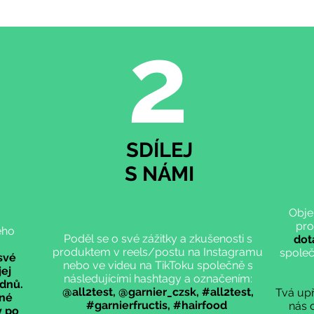
2
SDÍLEJ
S NÁMI
Objek
prod
eho
Poděl se o své zážitky a zkušenosti s
dot
produktem v reels/postu na Instagramu
společ
své
nebo ve videu na TikToku společně s
jej
následujícími hashtagy a označením:
ýdnů.
@all2test, @garnier_czsk, #all2test,
Tvá upř
iné
#garnierfructis, #hairfood
nás 
y po