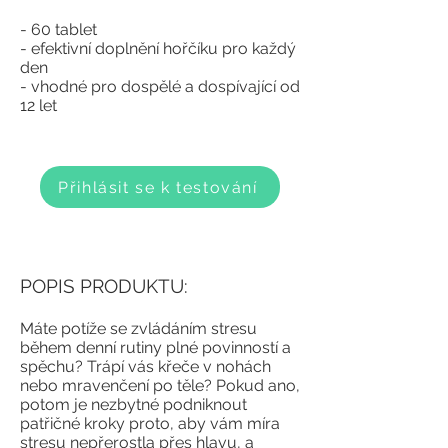
-
60 tablet
- e
fektivní doplnění hořčíku pro každý
den
- vhodné pro dospělé a dospívající od
12 let
Přihlásit se k testování
POPIS PRODUKTU:
Máte potíže se zvládáním stresu
během denní rutiny plné povinností a
spěchu? Trápí vás křeče v nohách
nebo mravenčení po těle? Pokud ano,
potom je nezbytné podniknout
patřičné kroky proto, aby vám míra
stresu nepřerostla přes hlavu, a