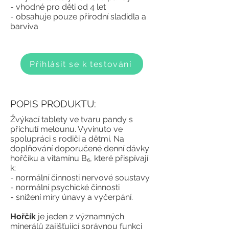
-
vhodné pro děti od 4 let
-
obsahuje pouze přírodní sladidla a
barviva
Přihlásit se k testování
POPIS PRODUKTU:
Žvýkací tablety ve tvaru pandy s
příchutí melounu. Vyvinuto ve
spolupráci s rodiči a dětmi. Na
doplňování doporučené denní dávky
hořčíku a vitamínu B₆, které přispívají
k:
- normální činnosti nervové soustavy
- normální psychické činnosti
- snížení míry únavy a vyčerpání.
Hořčík
je jeden z významných
minerálů zajišťující správnou funkci