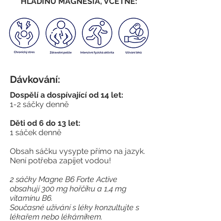
HLADINU MAGNESIA, VČETNĚ:
Dávkování:
Dospělí a dospívající od 14 let:
1-2 sáčky denně
Děti od 6 do 13 let:
1 sáček denně
Obsah sáčku vysypte přímo na jazyk.
Není potřeba zapíjet vodou!
2 sáčky Magne B6 Forte Active
obsahují 300 mg hořčíku a 1,4 mg
vitamínu B6.
Současné užívání s léky konzultujte s
lékařem nebo lékárníkem.