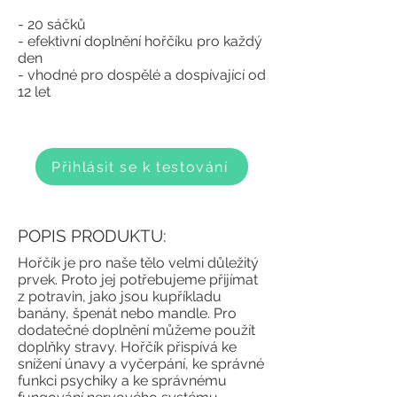
-
20 sáčků
- e
fektivní doplnění hořčíku pro každý
den
- vhodné pro dospělé a dospívající od
12 let
Přihlásit se k testování
POPIS PRODUKTU:
Hořčík je pro naše tělo velmi důležitý
prvek. Proto jej potřebujeme přijímat
z potravin, jako jsou kupříkladu
banány, špenát nebo mandle. Pro
dodatečné doplnění můžeme použít
doplňky stravy.
Hořčík přispívá ke
snížení únavy a vyčerpání, ke správné
funkci psychiky a ke správnému