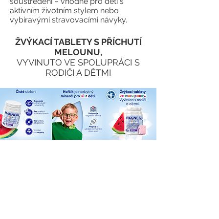
soustředění – vhodné pro děti s
aktivním životním stylem nebo
vybíravými stravovacími návyky.
ŽVÝKACÍ TABLETY S PŘÍCHUTÍ
MELOUNU,
VYVINUTO VE SPOLUPRÁCI S
RODIČI A DĚTMI
OSVĚDČENÁ KOMBINACE
HOŘČÍKU A VITAMÍNU B₆