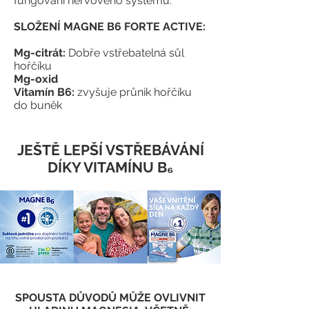
fungování nervového systému.
SLOŽENÍ MAGNE B6 FORTE ACTIVE:
Mg-citrát:
Dobře vstřebatelná sůl
hořčíku
Mg-oxid
Vitamín B6:
zvyšuje průnik hořčíku
do buněk
JEŠTĚ LEPŠÍ VSTŘEBÁVÁNÍ
DÍKY VITAMÍNU B₆
SPOUSTA DŮVODŮ MŮŽE OVLIVNIT