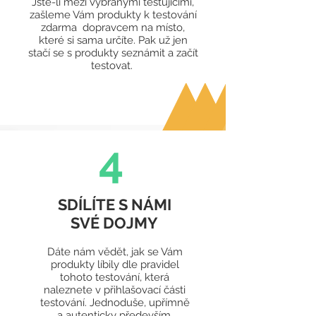
Jste-li mezi vybranými testujícími,
zašleme Vám produkty k testování
zdarma dopravcem na místo,
které si sama určíte. Pak už jen
stačí se s produkty seznámit
a začít
testovat.
4
SDÍLÍTE S NÁMI
SVÉ DOJMY
Dáte nám vědět, jak se Vám
produkty líbily dle pravidel
tohoto testování, která
naleznete v přihlašovací části
testování.
Jednoduše, upřímně
a autenticky především.