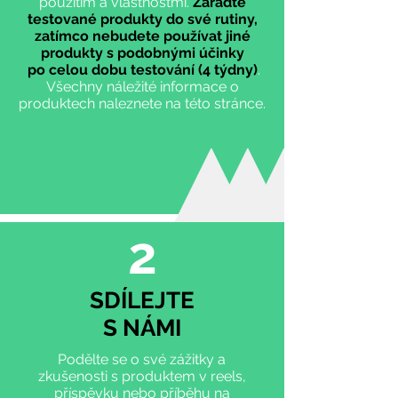
použitím a vlastnostmi.
Zařaďte
testované produkty d
o své rutiny,
zatímco nebudete používat jiné
produkty s podobnými účinky
po celou dobu testování (4
týdny
)
.
Všechny náležité informace o
produktech naleznete na této stránce.
2
SDÍLEJTE
S NÁMI
Podělte se o své zážitky a
zkušenosti s produktem v reels,
příspěvku nebo příběhu na