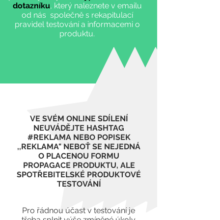
dotazníku
, který naleznete v emailu
od nás společně s rekapitulací
pravidel testování a informacemi o
produktu.
VE SVÉM ONLINE SDÍLENÍ
NEUVÁDĚJTE HASHTAG
#REKLAMA NEBO POPISEK
,,REKLAMA" NEBOŤ SE NEJEDNÁ
O PLACENOU FORMU
PROPAGACE PRODUKTU, ALE
SPOTŘEBITELSKÉ PRODUKTOVÉ
TESTOVÁNÍ
Pro řádnou účast v testování je
třeba splnit výše zmíněné úkoly