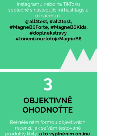
Instagramu nebo na TikToku
společně s následujícími hashtagy a
označením:
@all2test, #all2test,
#MagneB6Forte, #MagneB6Kids,
#doplnekstravy,
#tonenikouzlotojeMagneB6
3
OBJEKTIVNĚ
OHODNOŤTE
Řekněte nám formou objektivních
recenzí, jak se Vám testované
produkty líbily,
a to vyplněním online