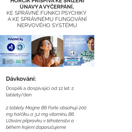
HOŘČÍK PŘISPÍVÁ KE SNÍŽENÍ
ÚNAVY A VYČERPÁNÍ,
KE SPRÁVNÉ FUNKCI PSYCHIKY
A KE SPRÁVNÉMU FUNGOVÁNÍ
NERVOVÉHO SYSTÉMU
Dávkování:
Dospělí a dospívající od 12 let: 2
tablety/den
​2 tablety Magne B6 Forte obsahují 200
mg hořčíku a 3,2 mg vitamínu B6.
Užívání přípravku v těhotenství a
během kojení doporučujeme