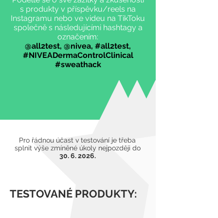
s produkty v příspěvku/reels na
Instagramu nebo ve videu na TikToku
společně s následujícími hashtagy a
označením:
@all2test, @nivea, #all2test,
#NIVEADermaControlClinical
#sweathack
Pro řádnou účast v testování je třeba
splnit výše zmíněné úkoly nejpozději do
30. 6. 2026
.
TESTOVANÉ PRODUKTY: