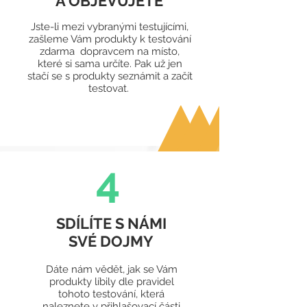
A OBJEVUJETE
Jste-li mezi vybranými testujícími,
zašleme Vám produkty k testování
zdarma dopravcem na místo,
které si sama určíte. Pak už jen
stačí se s produkty seznámit
a začít
testovat.
4
SDÍLÍTE S NÁMI
SVÉ DOJMY
Dáte nám vědět, jak se Vám
produkty líbily dle pravidel
tohoto testování, která
naleznete v přihlašovací části