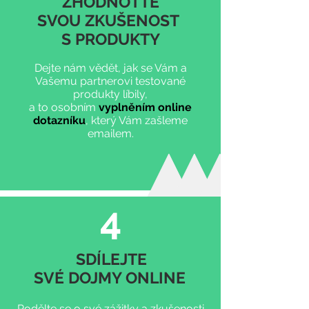
ZHODNOŤTE
SVOU ZKUŠENOST
S PRODUKTY
Dejte nám vědět, jak se Vám a
Vašemu partnerovi testované
produkty líbily,
a to osobním
vyplněním online
dotazníku
, který Vám zašleme
emailem.
4
SDÍLEJTE
SVÉ DOJMY ONLINE
Podělte se o své zážitky a zkušenosti