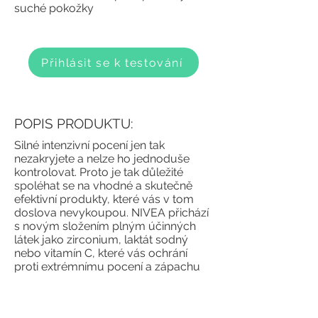
suché pokožky
Přihlásit se k testování
POPIS PRODUKTU:
Silné intenzivní pocení jen tak
nezakryjete a nelze ho jednoduše
kontrolovat. Proto je tak důležité
spoléhat se na vhodné a skutečně
efektivní produkty, které vás v tom
doslova nevykoupou. NIVEA přichází
s novým složením plným účinných
látek jako zirconium, laktát sodný
nebo vitamín C, které vás ochrání
proti extrémnímu pocení a zápachu
až 96 hodin. Navíc chrání i před
příznaky suché pokožky, zjemňuje ji a
pomáhá regenerovat. To vše v