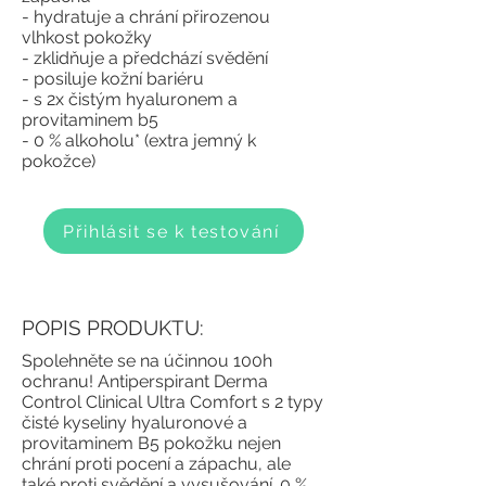
- hydratuje a chrání přirozenou
vlhkost pokožky
- zklidňuje a předchází svědění
- posiluje kožní bariéru
- s 2x čistým hyaluronem a
provitaminem b5
- 0 % alkoholu* (extra jemný k
pokožce)
Přihlásit se k testování
POPIS PRODUKTU:
Spolehněte se na účinnou 100h
ochranu! Antiperspirant Derma
Control Clinical Ultra Comfort s 2 typy
čisté kyseliny hyaluronové a
provitaminem B5 pokožku nejen
chrání proti pocení a zápachu, ale
také proti svědění a vysušování. 0 %