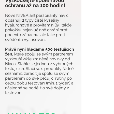
Vyzkoušejte spolehlivou
ochranu až na 100 hodin!
Nové NIVEA antiperspiranty navíc
obsahují 2 typy čisté kyseliny
hyaluronové a provitamin B5, takže
pokožku nejen účinně chrání proti
pocení a zápachu, ale také proti
svědění a vysušování.
Právě nyní hledáme 500 testujících
žen,
které spolu se svým partnerem
vyzkouší výše zmíněné novinky od
Nivea. Staňte se jednou z vybraných
testujících. Stačí se s produkty řádně
seznámit, zařadit je spolu se svým
partnerem do své pečující rutiny po
celou dobu testování (min. 1 týden) a
následně se podělit o své dojmy z
testování.