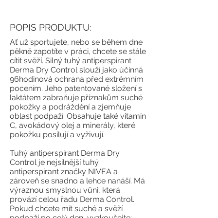
POPIS PRODUKTU:
Ať už sportujete, nebo se během dne
pěkně zapotíte v práci, chcete se stále
cítit svěží. Silný tuhý antiperspirant
Derma Dry Control slouží jako účinná
96hodinová ochrana před extrémním
pocením. Jeho patentované složení s
laktátem zabraňuje příznakům suché
pokožky a podráždění a zjemňuje
oblast podpaží. Obsahuje také vitamin
C, avokádový olej a minerály, které
pokožku posilují a vyživují.
Tuhý antiperspirant Derma Dry
Control je nejsilnější tuhý
antiperspirant značky NIVEA a
zároveň se snadno a lehce nanáší. Má
výraznou smyslnou vůni, která
provází celou řadu Derma Control.
Pokud chcete mít suché a svěží
podpaží po celý den, vyzkoušejte: