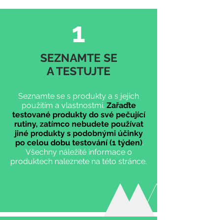
1
SEZNAMTE SE
A TESTUJTE
Seznamte se s produkty a s jejich
použitím a vlastnostmi.
Zařaďte
testované produkty d
o své pečující
rutiny, zatímco nebudete používat
jiné produkty s podobnými účinky
po celou dobu testování (
1 týden
)
.
Všechny náležité informace o
produktech naleznete na této stránce.