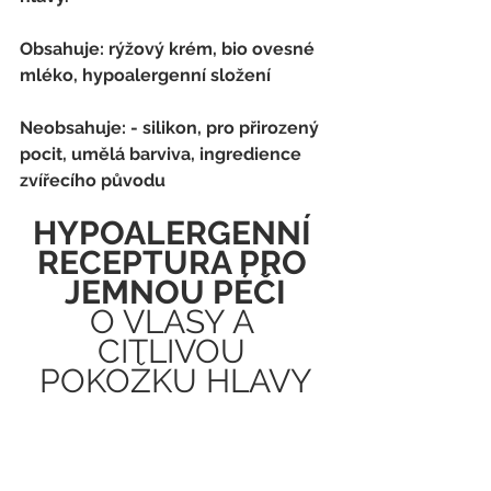
Obsahuje: rýžový krém, bio ovesné 
mléko, hypoalergenní složení
Neobsahuje: - silikon, pro přirozený 
pocit, umělá barviva, ingredience 
zvířecího původu
HYPOALERGENNÍ 
RECEPTURA PRO 
JEMNOU PÉČI
O VLASY A 
CITLIVOU 
POKOŽKU HLAVY