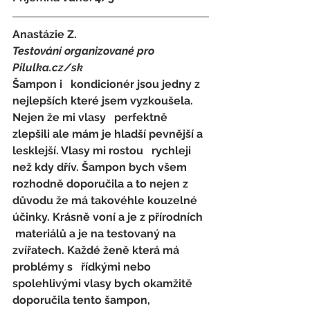
Anastázie Z.
Testování organizované pro 
Pilulka.cz/sk
Šampon i   kondicionér jsou jedny z 
nejlepších které jsem vyzkoušela. 
Nejen že mi vlasy   perfektně 
zlepšili ale mám je hladší pevnější a 
lesklejší. Vlasy mi rostou   rychleji 
než kdy dřív. Šampon bych všem 
rozhodně doporučila a to nejen z   
důvodu že má takovéhle kouzelné 
účinky. Krásně voní a je z přírodních  
 materiálů a je na testovaný na 
zvířatech. Každé ženě která má 
problémy s   řídkými nebo 
spolehlivými vlasy bych okamžitě 
doporučila tento šampon,   