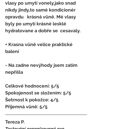
vlasy po umytí vonely,jako snad 
nikdy jindy,to samé kondicionér 
opravdu   krásná vůně. Mé vlasy 
byly po umytí krásné lesklé 
hydratovane a dobře se  cesavaly.
+ Krasna vůně velice praktické 
balení
- 
Na zadne nevýhody jsem zatím 
nepřišla
Celkové hodnocení: 5/5 
Spokojenost se složením: 5/5 
Šetrnost k pokožce: 4/5 
Příjemná vůně: 5/5
Tereza P.
Testování organizované pro 