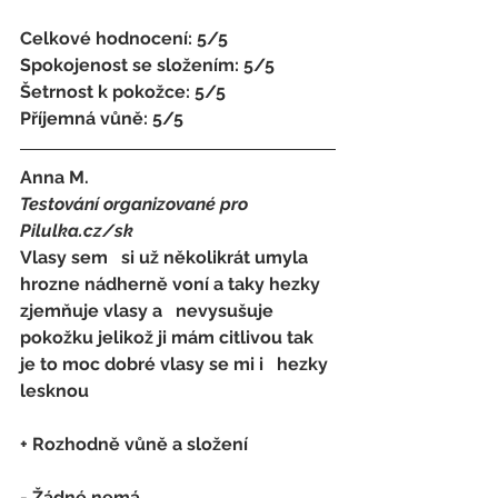
Celkové hodnocení: 5/5 
Spokojenost se složením: 5/5 
Šetrnost k pokožce: 5/5 
Příjemná vůně: 5/5
Anna M.
Testování organizované pro 
Pilulka.cz/sk
Vlasy sem   si už několikrát umyla 
hrozne nádherně voní a taky hezky 
zjemňuje vlasy a   nevysušuje 
pokožku jelikož ji mám citlivou tak 
je to moc dobré vlasy se mi i   hezky 
lesknou
+ Rozhodně vůně a složení
- 
Žádné nemá