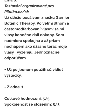
Ema Š.
Testování organizované pro 
Pilulka.cz/sk
Už dlhšie používam značku Garnier 
Botanic Therapy. Po veľmi dlhom a 
častomodfarbovaní vlasov sa mi 
vlasy konečne dali dokopy. Som 
nadmieru spokojná a až priam 
nechápem ako úžasne teraz moje 
vlasy   vyzerajú. Jednoznačne 
odporúčam.
+ Už po jednom použití sú vidieť 
výsledky.
- 
Žiadne :)
Celkové hodnocení: 5/5 
Spokojenost se složením: 5/5 