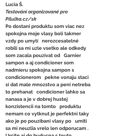
Lucia Š.
Testování organizované pro 
Pilulka.cz/sk
Po dostani produktu som viac nez 
spokojna moje vlasy boli takmer 
vzdy po umytí   nerozcesatelné 
robili sa mi uzle vsetko ale odkedy 
som zacala pouzivat od   Garnier 
sampon a aj condicioner som 
nadmieru spokojna sampon s 
condicionerom   pekne vonaju staci 
si dat male mnozstvo a peni netreba 
to prehanat   condicioner lahko sa 
nanasa a je v dobrej hustej 
konzistencii na tomto   produktu 
nemam co vytknut je perfektni taky 
ako je po pouzibani vlasy po   umiti 
sa mi neuzlia vrelo len odporucam . 
Urcite aj do buducna s touto   