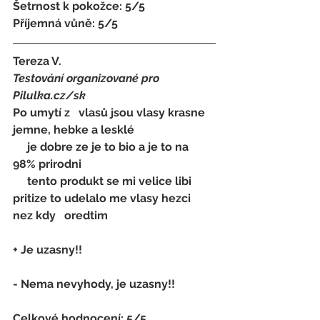
Šetrnost k pokožce: 5/5 
Příjemná vůně: 5/5
Tereza V.
Testování organizované pro 
Pilulka.cz/sk
Po umytí z   vlasů jsou vlasy krasne 
jemne, hebke a lesklé
     je dobre ze je to bio a je to na 
98% prirodni
     tento produkt se mi velice libi 
pritize to udelalo me vlasy hezci 
nez kdy   oredtim
+ Je uzasny!!
- 
Nema nevyhody, je uzasny!!
Celkové hodnocení: 5/5 