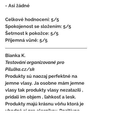
- 
Asi žádné
Celkové hodnocení: 5/5 
Spokojenost se složením: 5/5 
Šetrnost k pokožce: 5/5 
Příjemná vůně: 5/5
Bianka K.
Testování organizované pro 
Pilulka.cz/sk
Produkty sú naozaj perfektné na 
jemne vlasy. Ja osobne mám jemne 
vlasy tak produkty vlasy nezatazili , 
pridali im objem , ľahkosť a lesk. 
Produkty majú krásnu vôňu ktorá je 
vhodná aj pre alergikov. Pozitívne 
vnímam zloženie nakoľko je šetrné 
k prírode a aj k samotnej pokožke 