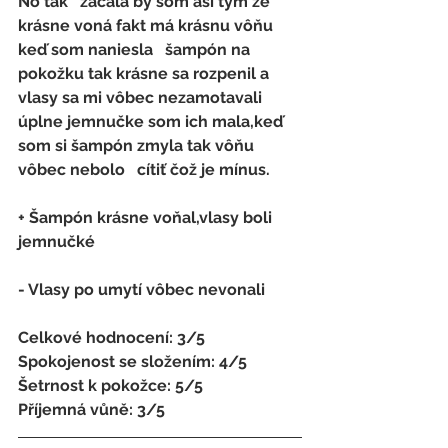
No tak   začala by som asi tým že 
krásne voná fakt má krásnu vôňu 
keď som naniesla   šampón na 
pokožku tak krásne sa rozpenil a 
vlasy sa mi vôbec nezamotavali   
úplne jemnučke som ich mala,keď 
som si šampón zmyla tak vôňu 
vôbec nebolo   cítiť čož je mínus.
+ Šampón krásne voňal,vlasy boli 
jemnučké
- 
Vlasy po umytí vôbec nevonali
Celkové hodnocení: 3/5 
Spokojenost se složením: 4/5 
Šetrnost k pokožce: 5/5 
Příjemná vůně: 3/5