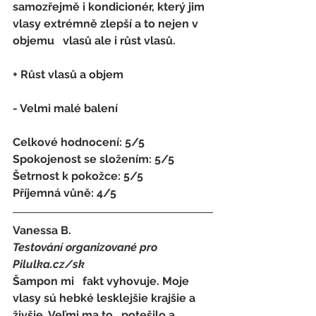
samozřejmě i kondicionér, který jim 
vlasy extrémně zlepší a to nejen v 
objemu   vlasů ale i růst vlasů.
+ Růst vlasů a objem
- 
Velmi malé balení
Celkové hodnocení: 5/5 
Spokojenost se složením: 5/5 
Šetrnost k pokožce: 5/5 
Příjemná vůně: 4/5
Vanessa B.
Testování organizované pro 
Pilulka.cz/sk
Šampon mi   fakt vyhovuje. Moje 
vlasy sú hebké lesklejšie krajšie a 
živšie. Veľmi ma to   potešilo a 