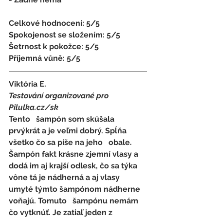
Celkové hodnocení: 5/5 
Spokojenost se složením: 5/5 
Šetrnost k pokožce: 5/5 
Příjemná vůně: 5/5
Viktória E.
Testování organizované pro 
Pilulka.cz/sk
Tento   šampón som skúšala 
prvýkrát a je veľmi dobrý. Spĺňa 
všetko čo sa píše na jeho   obale. 
Šampón fakt krásne zjemní vlasy a 
dodá im aj krajší odlesk, čo sa týka   
vône tá je nádherná a aj vlasy 
umyté týmto šampónom nádherne 
voňajú. Tomuto   šampónu nemám 
čo vytknúť. Je zatiaľ jeden z 