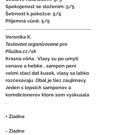
Spokojenost se složením: 5/5 
Šetrnost k pokožce: 5/5 
Příjemná vůně: 5/5
Veronika K.
Testování organizované pro 
Pilulka.cz/sk
Krasna vôňa . Vlasy su po umyti 
vonave a hebke , sampon peni 
velmi staci dat kusok, vlasy sa lahko 
rozcesavaju .Obal je tiez zaujimavy. 
Jeden s lepsich samponov a 
komdicionerov ktore som vyskusala 
.
+ Ziadne
- 
Ziadne