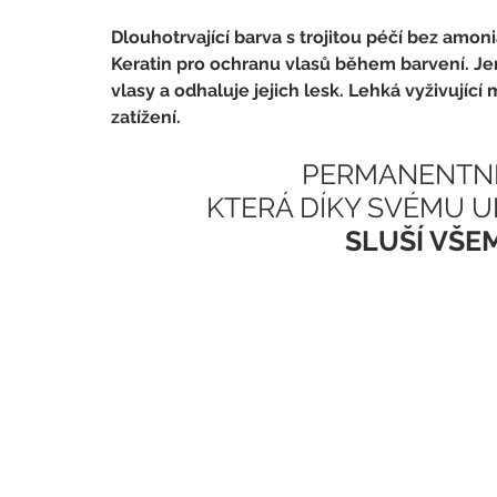
Dlouhotrvající barva s trojitou péčí bez amo
Keratin pro ochranu vlasů během barvení. J
vlasy a odhaluje jejich lesk. Lehká vyživujíc
zatížení.
PERMANENTNÍ 
KTERÁ DÍKY SVÉMU 
SLUŠÍ VŠE