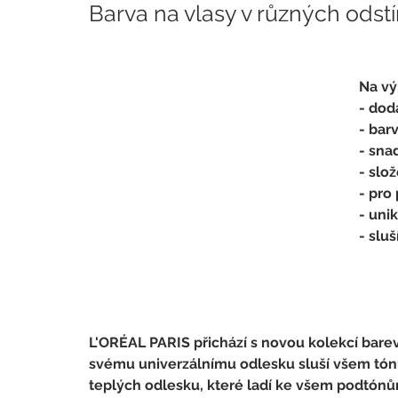
Barva na vlasy v různých odst
Na vý
- dod
- bar
- sna
- slo
- pro
- uni
- slu
L'ORÉAL PARIS přichází s novou kolekcí barev
svému univerzálnímu odlesku sluší všem tónů
teplých odlesku, které ladí ke všem podtónům