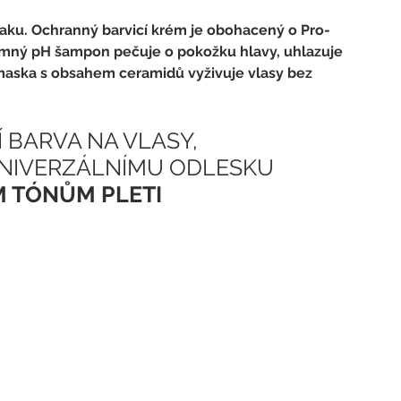
niaku. Ochranný barvicí krém je obohacený o Pro-
emný pH šampon pečuje o pokožku hlavy, uhlazuje 
í maska s obsahem ceramidů vyživuje vlasy bez 
BARVA NA VLASY,
UNIVERZÁLNÍMU ODLESKU
M TÓNŮM PLETI