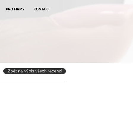
PRO FIRMY
KONTAKT
Zpět na výpis všech recenzí