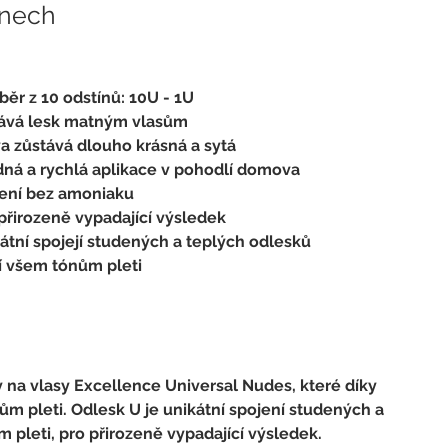
ínech 
běr z 10 odstínů: 10U - 1U
ává lesk matným vlasům
va zůstává dlouho krásná a sytá
dná a rychlá aplikace v pohodlí domova
žení bez amoniaku
 přirozeně vypadající výsledek
kátní spojejí studených a teplých odlesků
ší všem tónům pleti
 na vlasy Excellence Universal Nudes, které díky 
m pleti. Odlesk U je unikátní spojení studených a 
 pleti, pro přirozeně vypadající výsledek.