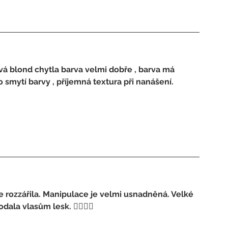
vá blond chytla barva velmi dobře , barva má 
o smytí barvy , příjemná textura při nanášení.
e rozzářila. Manipulace je velmi usnadněná. Velké 
la vlasům lesk. 👍🏽👍🏽