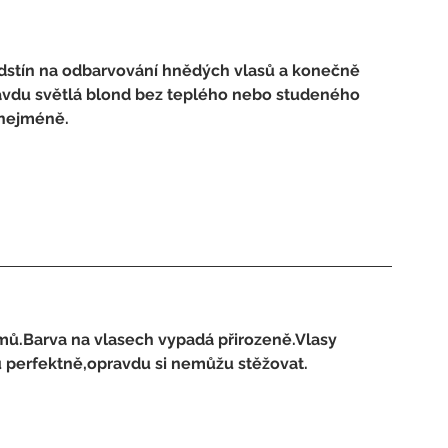
 odstín na odbarvování hnědých vlasů a konečně 
pravdu světlá blond bez teplého nebo studeného 
 nejméně. 
mů.Barva na vlasech vypadá přirozeně.Vlasy 
u perfektně,opravdu si nemůžu stěžovat. 