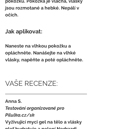
pokožku. Pokožka je vláčná, vlásky 
jsou rozmotané a hebké. Nepálí v 
očích.
Jak aplikovat:
Naneste na vlhkou pokožku a 
opláchněte. Nanášejte na vlhké 
vlásky, napěňte a poté opláchněte.
VAŠE RECENZE:
Anna S.  
Testování organizované pro 
Pilulka.cz/sk
Vyživující myci gel na tělo a vlásky 
pleť hydratuje a nelepí.Nedrazdi 