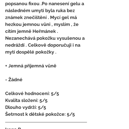
popsanou fixou .Po nanesení gelu a 
následném umytí byla ruka bez 
známek znečištění . Mycí gel má 
hezkou jemnou vůni , myslím , že 
cítím jemně Heřmánek . 
Nezanechává pokožku vysušenou a 
nedráždí . Celkově doporučuji i na 
mytí dospělé pokožky . 
+ Jemná příjemná vůně
- Žádné 
Celkové hodnocení: 5/5 
Kvalita složení: 5/5 
Dlouho vydrží: 5/5 
Šetrnost k dětské pokožce: 5/5