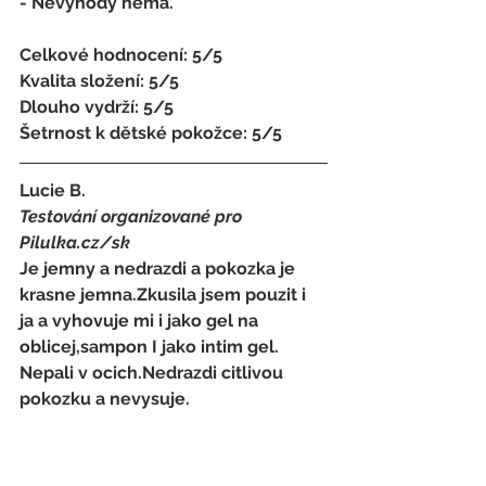
- Nevýhody nemá. 
Celkové hodnocení: 5/5 
Kvalita složení: 5/5 
Dlouho vydrží: 5/5 
Šetrnost k dětské pokožce: 5/5
Lucie B. 
Testování organizované pro 
Pilulka.cz/sk
Je jemny a nedrazdi a pokozka je 
krasne jemna.Zkusila jsem pouzit i 
ja a vyhovuje mi i jako gel na 
oblicej,sampon I jako intim gel.
Nepali v ocich.Nedrazdi citlivou 
pokozku a nevysuje.
+ Nedrazdi,vicero pouziti