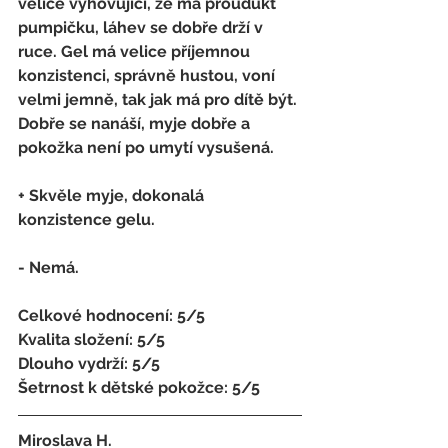
velice vyhovující, že má proudukt 
pumpičku, láhev se dobře drží v 
ruce. Gel má velice příjemnou 
konzistenci, správně hustou, voní 
velmi jemně, tak jak má pro dítě být. 
Dobře se nanáší, myje dobře a 
pokožka není po umytí vysušená. 
+ Skvěle myje, dokonalá 
konzistence gelu.
- Nemá.
Celkové hodnocení: 5/5 
Kvalita složení: 5/5 
Dlouho vydrží: 5/5 
Šetrnost k dětské pokožce: 5/5
Miroslava H. 