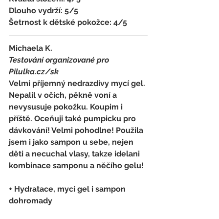
Dlouho vydrží: 5/5 
Šetrnost k dětské pokožce: 4/5
Michaela K. 
Testování organizované pro 
Pilulka.cz/sk
Velmi příjemný nedrazdivy mycí gel. 
Nepalil v očích, pěkně voní a 
nevysusuje pokožku. Koupim i 
příště. Oceňuji také pumpicku pro 
dávkování! Velmi pohodlne! Použila 
jsem i jako sampon u sebe, nejen 
děti a necuchal vlasy, takze idelani 
kombinace samponu a něčího gelu!
+ Hydratace, mycí gel i sampon 
dohromady