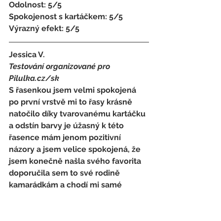
Odolnost: 5/5
Spokojenost s kartáčkem
: 
5/5 
Výrazný efekt: 5/5
Jessica V.
Testování organizované pro 
Pilulka.cz/sk
S řasenkou jsem velmi spokojená 
po první vrstvě mi to řasy krásně 
natočilo díky tvarovanému kartáčku 
a odstín barvy je úžasný k této 
řasence mám jenom pozitivní 
názory a jsem velice spokojená, že 
jsem konečně našla svého favorita 
doporučila sem to své rodině 
kamarádkám a chodí mi samé 
chvály.
+ Řasenku sem si velice oblíbila