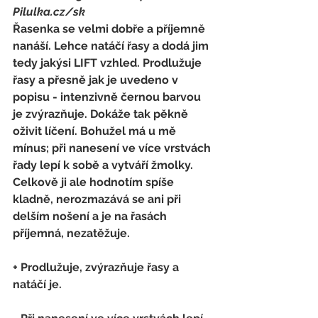
Pilulka.cz/sk
Řasenka se velmi dobře a příjemně 
nanáší. Lehce natáčí řasy a dodá jim 
tedy jakýsi LIFT vzhled. Prodlužuje 
řasy a přesně jak je uvedeno v 
popisu - intenzivně černou barvou 
je zvýrazňuje. Dokáže tak pěkně 
oživit líčení. Bohužel má u mě 
mínus; při nanesení ve více vrstvách 
řady lepí k sobě a vytváří žmolky. 
Celkově ji ale hodnotím spíše 
kladně, nerozmazává se ani při 
delším nošení a je na řasách 
příjemná, nezatěžuje.
+ Prodlužuje, zvýrazňuje řasy a 
natáčí je.