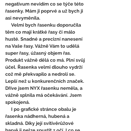
negativum nevidím co se týče této 
řasenky. Mám ji poprvé a už bych ji 
asi nevyměnila.
     Velmi bych řasenku doporučila 
těm co mají krátké řasy či málo 
husté. Snadné a precizní nanesení 
na Vaše řasy. Vážně Vám to udělá 
super řasy, úžasný objem řas. 
Produkt vážně dělá co má. Plní svůj 
účel. Řasenka velmi dlouho vydrží 
což mě překvapilo a nedrolí se. 
Lepší než u konkurenčních značek. 
Dříve jsem NYX řasenku neměla, a 
vážně splnila má očekávání. Jsem 
spokojená.
     I po grafické stránce obalu je 
řasenka nádherná, hubená a 
skladná. Díky její svítivěrůžové 
barvě ji nelze spustit z očí. I co se 