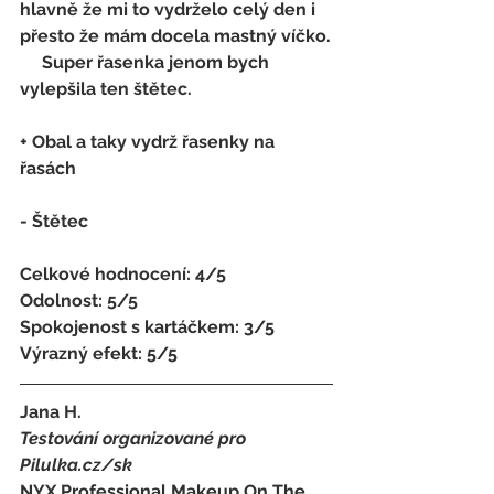
hlavně že mi to vydrželo celý den i 
přesto že mám docela mastný víčko.
     Super řasenka jenom bych 
vylepšila ten štětec.
+ Obal a taky vydrž řasenky na 
řasách
- 
Štětec
Celkové hodnocení: 4/5 
Odolnost: 5/5
Spokojenost s kartáčkem
:
 3/5 
Výrazný efekt: 5/5
Jana H.
Testování organizované pro 
Pilulka.cz/sk
NYX Professional Makeup On The 