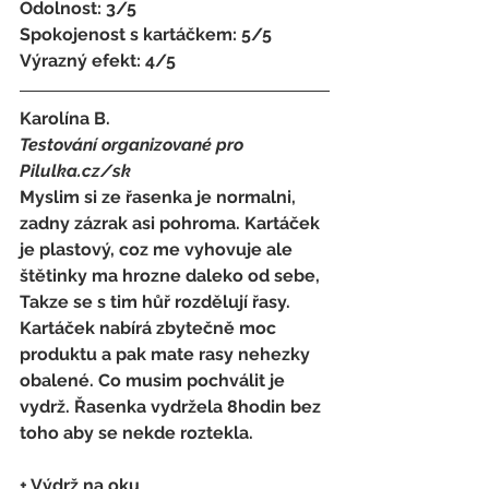
Odolnost: 3/5
Spokojenost s kartáčkem
: 
5/5 
Výrazný efekt: 4/5
Karolína B.
Testování organizované pro 
Pilulka.cz/sk
Myslim si ze řasenka je normalni, 
zadny zázrak asi pohroma. Kartáček 
je plastový, coz me vyhovuje ale 
štětinky ma hrozne daleko od sebe, 
Takze se s tim hůř rozdělují řasy. 
Kartáček nabírá zbytečně moc 
produktu a pak mate rasy nehezky 
obalené. Co musim pochválit je 
vydrž. Řasenka vydržela 8hodin bez 
toho aby se nekde roztekla.
+ Výdrž na oku