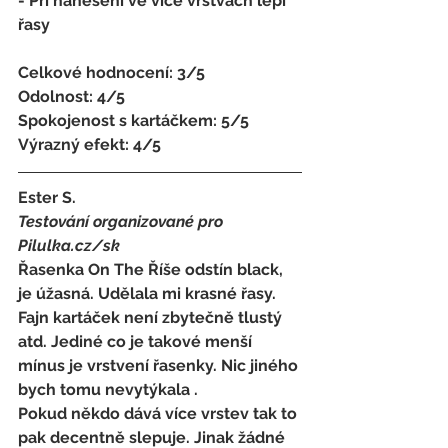
- 
Při nanesení ve více vrstvách lepí 
řasy
Celkové hodnocení: 3/5 
Odolnost: 4/5
Spokojenost s kartáčkem
:
 5/5 
Výrazný efekt: 4/5
Ester S.
Testování organizované pro 
Pilulka.cz/sk
Řasenka On The Říše odstín black, 
je úžasná. Udělala mi krasné řasy. 
Fajn kartáček není zbytečně tlustý 
atd. Jediné co je takové menší 
mínus je vrstvení řasenky. Nic jiného 
bych tomu nevytýkala .
Pokud někdo dává více vrstev tak to 
pak decentně slepuje. Jinak žádné 