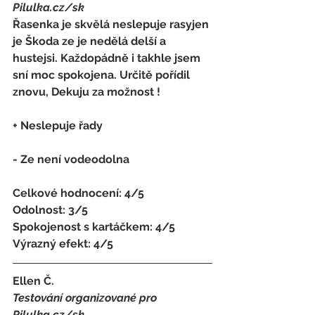
Pilulka.cz/sk
Řasenka je skvělá neslepuje rasyjen 
je Škoda ze je nedělá delší a 
hustejsi. Každopádně i takhle jsem 
sní moc spokojena. Určitě pořídil 
znovu, Dekuju za možnost !
+ Neslepuje řady
- 
Ze není vodeodolna
Celkové hodnocení: 4/5 
Odolnost: 3/5
Spokojenost s kartáčkem
: 
4/5 
Výrazný efekt: 4/5
Ellen Č.
Testování organizované pro 
Pilulka.cz/sk