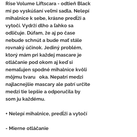
Rise Volume Liftscara - odtieň Black 
mi po vyskúšaní veľmi sadla. Nelepí 
mihalnice k sebe, krásne predĺži a 
vytočí. Vydrží dlho a ľahko sa 
odličuje. Dúfam, že aj po čase 
nebude schnút a bude mať stále 
rovnaký účinok. Jediný problém, 
ktorý mám pri každej mascare je 
otláčanie pod okom aj keď si 
nemaľujen spodné mihalnice kvôli 
môjmu tvaru   oka. Nepatrí medzi 
najlacnejšie mascary ale patrí určite 
medzi tie lepšie a odporučila by 
som ju každému.
+ Nelepí mihalnice, predĺži a vytočí
- 
Mierne otláčanie