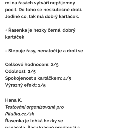
mi na řasách vytváří nepříjemný 
pocit. Do toho se neskutečně drolí. 
Jediné co, tak má dobrý kartáček.
+ Řasenka je hezky černá, dobrý 
kartáček
- 
Slepuje řasy, nenatočí je a drolí se
Celkové hodnocení: 2/5 
Odolnost: 2/5
Spokojenost s kartáčkem
: 
4/5 
Výrazný efekt: 1/5
Hana K.
Testování organizované pro 
Pilulka.cz/sk
Řasenka je lehká hezky se 
nanášela. Řasy krásně prodlouží a 