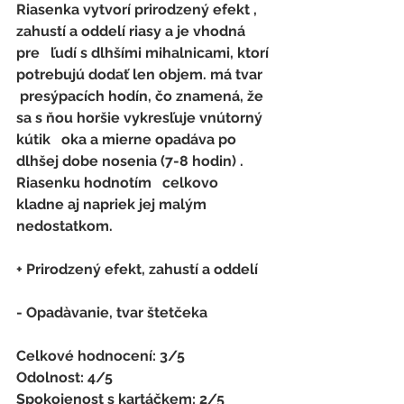
Riasenka vytvorí prirodzený efekt , 
zahustí a oddelí riasy a je vhodná 
pre   ľudí s dlhšími mihalnicami, ktorí 
potrebujú dodať len objem. má tvar  
 presýpacích hodín, čo znamená, že 
sa s ňou horšie vykresľuje vnútorný 
kútik   oka a mierne opadáva po 
dlhšej dobe nosenia (7-8 hodin) . 
Riasenku hodnotím   celkovo 
kladne aj napriek jej malým 
nedostatkom.
+ Prirodzený efekt, zahustí a oddelí
- 
Opadàvanie, tvar štetčeka
Celkové hodnocení: 3/5 
Odolnost: 4/5
Spokojenost s kartáčkem
: 
2/5