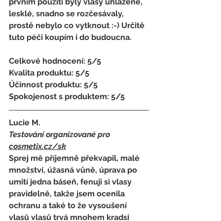
prvním použití byly vlasy uhlazené, 
lesklé, snadno se rozčesávaly, 
prostě nebylo co vytknout :-) Určitě 
tuto péči koupím i do budoucna. 
Celkové hodnocení: 5/5
Kvalita produktu: 5/5
Účinnost produktu: 5/5
Spokojenost s produktem: 5/5
Lucie M.
Testování organizované pro 
cosmetix.cz
/sk
Sprej mě příjemně překvapil, malé 
množství, úžasná vůně, úprava po 
umití jedna báseň, fenuji si vlasy 
pravidelně, takže jsem ocenila 
ochranu a také to že vysoušení 
vlasů vlasů trvá mnohem kradsi 