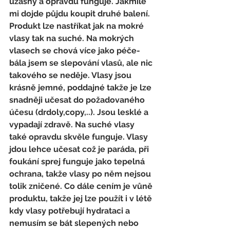
úžasný a opravdu funguje. Jakmile 
mi dojde půjdu koupit druhé balení. 
Produkt lze nastříkat jak na mokré 
vlasy tak na suché. Na mokrých 
vlasech se chová více jako péče- 
bála jsem se slepování vlasů, ale nic 
takového se neděje. Vlasy jsou 
krásně jemné, poddajné takže je lze 
snadněji učesat do požadovaného 
účesu (drdoly,copy,..). Jsou lesklé a 
vypadají zdravě. Na suché vlasy 
také opravdu skvěle funguje. Vlasy 
jdou lehce učesat což je paráda, při 
foukání sprej funguje jako tepelná 
ochrana, takže vlasy po něm nejsou 
tolik zničené. Co dále cením je vůně 
produktu, takže jej lze použít i v létě 
kdy vlasy potřebují hydrataci a 
nemusím se bát slepených nebo 