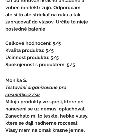
ich po fénovani krásne uhladené a 
vôbec neelektrizujú. Odporúčam 
ale si to ale striekať na ruku a tak 
zapracovať do vlasov. Určite to nieje 
posledné balenie.
Celkové hodnocení: 5/5
Kvalita produktu: 5/5
Účinnost produktu: 5/5
Spokojenost s produktem: 5/5
Monika S.
Testování organizované pro 
cosmetix.cz
/sk
Miluju produkty ve spreji, ktere pri 
naneseni se uz nemusi oplachovat. 
Zanechalo mi to leskle, hebke vlasy, 
ktere se daji nadherne rozcesat. 
Vlasy mam na omak krasne jemne, 