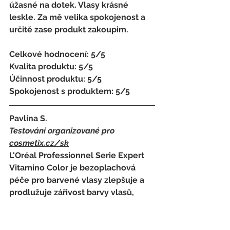
úžasné na dotek. Vlasy krásné 
leskle. Za mě velika spokojenost a 
určitě zase produkt zakoupim.
Celkové hodnocení: 5/5
Kvalita produktu: 5/5
Účinnost produktu: 5/5
Spokojenost s produktem: 5/5
Pavlína S.
Testování organizované pro 
cosmetix.cz
/sk
L'Oréal Professionnel Serie Expert 
Vitamino Color je bezoplachová 
péče pro barvené vlasy zlepšuje a 
prodlužuje zářivost barvy vlasů, 
dodává vlasům potřebnou výživu a 
hloubkovou hydrataci. Použitím 
bezoplachové péče Série Expert 