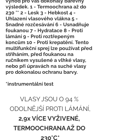
výhod pro váš dokonalý barevný 
výsledek.​ 1 - Termoochrana až do 
230 °* ​2 - Lesk ​3 - Hebkost ​4 - 
Uhlazení vlasového vlákna ​5 - 
Snadné rozčesávání ​6 - Usnadňuje 
foukanou ​7 - Hydratace ​8 - Proti 
lámání ​9 - Proti roztřepeným 
koncům ​10 - Proti krepatění. Tento 
multifunkční sprej lze používat před 
stříháním, před foukanou na 
ručníkem vysušené a vlhké vlasy, 
nebo při úpravách na suché vlasy 
pro dokonalou ochranu barvy.​​​​
*instrumentální test
VLASY JSOU O 94 % 
ODOLNĚJŠÍ PROTI LÁMÁNÍ,
2,9x VÍCE VYŽIVENÉ, 
TERMOOCHRANA AŽ DO 
230°C*