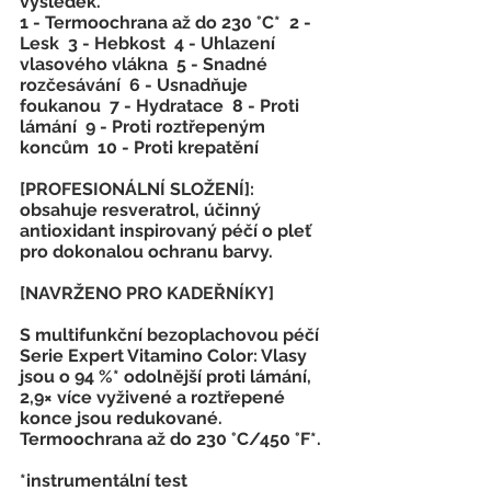
výsledek.
1 - Termoochrana až do 230 °C*  2 - 
Lesk  3 - Hebkost  4 - Uhlazení 
vlasového vlákna  5 - Snadné 
rozčesávání  6 - Usnadňuje 
foukanou  7 - Hydratace  8 - Proti 
lámání  9 - Proti roztřepeným 
koncům  10 - Proti krepatění  
[PROFESIONÁLNÍ SLOŽENÍ]: 
obsahuje resveratrol, účinný 
antioxidant inspirovaný péčí o pleť 
pro dokonalou ochranu barvy.
[NAVRŽENO PRO KADEŘNÍKY]
S multifunkční bezoplachovou péčí 
Serie Expert Vitamino Color: Vlasy 
jsou o 94 %* odolnější proti lámání, 
2,9× více vyživené a roztřepené 
konce jsou redukované. 
Termoochrana až do 230 °C/450 °F*.
*instrumentální test