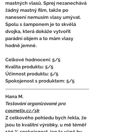
mastných vlasů. Sprej nezanechává 
žádný mastný film, takže po 
nanesení nemusím vlasy umývat. 
Spolu s šamponem je to skvělá 
dvojka, která dokáže vytvořit 
parádní objem a to mám vlasy 
hodně jemné. 
Celkové hodnocení: 5/5
Kvalita produktu: 5/5
Účinnost produktu: 5/5
Spokojenost s produktem: 5/5
Hana M.
Testování organizované pro 
cosmetix.cz
/sk
Z celkového pohledu bych řekla, že 
jsou to kvalitní výrobky, u mě téměř 
100 % spokojenost, jen ta vůně by 