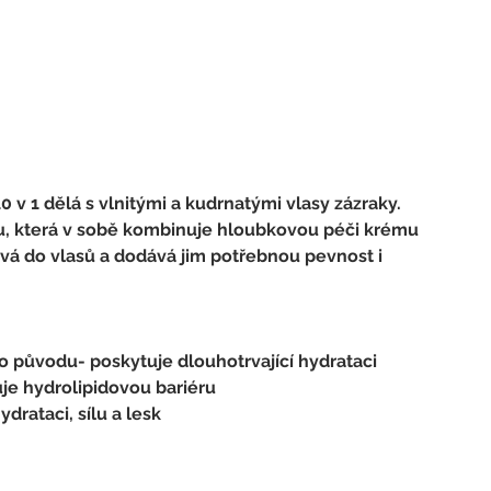
v 1 dělá s vlnitými a kudrnatými vlasy zázraky. 
ku, která v sobě kombinuje hloubkovou péči krému 
á do vlasů a dodává jim potřebnou pevnost i 
 původu- poskytuje dlouhotrvající hydrataci
je hydrolipidovou bariéru 
rataci, sílu a lesk 