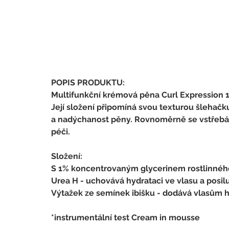
POPIS PRODUKTU:
Multifunkční krémová pěna Curl Expression 10 
Její složení připomíná svou texturou šlehač
a nadýchanost pěny. Rovnoměrně se vstřebáv
péči. 
Složení:
S 1% koncentrovaným glycerinem rostlinného
Urea H - uchovává hydrataci ve vlasu a posilu
Výtažek ze semínek ibišku - dodává vlasům hyd
*instrumentální test Cream in mousse