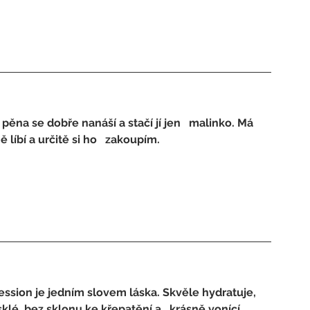
ěna se dobře nanáší a stačí jí jen   malinko. Má 
líbí a určitě si ho   zakoupím.
ssion je jedním slovem láska. Skvěle hydratuje,   
lé, bez sklonu ke křepatění a   krásně vonící. 