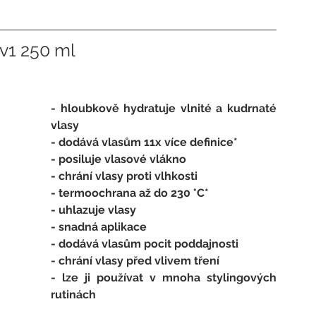
v1 250 ml
- hloubkově hydratuje vlnité a kudrnaté 
vlasy
- dodává vlasům 11x více definice*
- posiluje vlasové vlákno
- chrání vlasy proti vlhkosti
- termoochrana až do 230 °C*
- uhlazuje vlasy
- snadná aplikace
- dodává vlasům pocit poddajnosti
- chrání vlasy před vlivem tření
- lze ji používat v mnoha stylingových 
rutinách