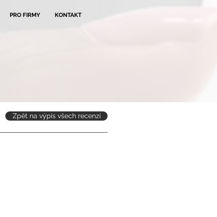
PRO FIRMY
KONTAKT
Zpět na výpis všech recenzí