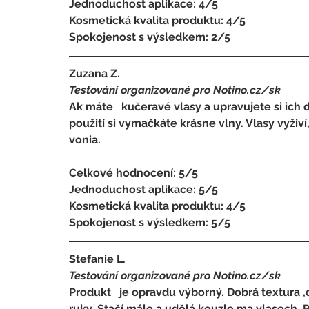
Jednoduchost aplikace: 4/5 
Kosmetická kvalita produktu: 4/5 
Spokojenost s výsledkem: 2/5
Zuzana Z.
Testování organizované pro Notino.cz/sk 
Ak máte   kučeravé vlasy a upravujete si ich 
použití si vymačkáte krásne vlny. Vlasy vyživ
vonia.
Celkové hodnocení: 5/5 
Jednoduchost aplikace: 5/5 
Kosmetická kvalita produktu: 4/5 
Spokojenost s výsledkem: 5/5
Stefanie L.
Testování organizované pro Notino.cz/sk 
Produkt   je opravdu výborný. Dobrá textura
ruky. Stačí málo a udělá kouzlo ma vlasech. P