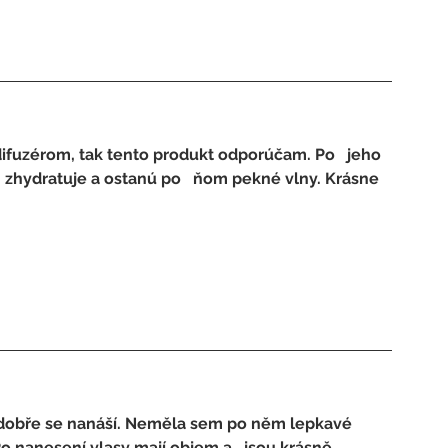
difuzérom, tak tento produkt odporúčam. Po   jeho 
í, zhydratuje a ostanú po   ňom pekné vlny. Krásne 
 ,dobře se nanáší. Neměla sem po něm lepkavé   
o nanesení vlasy mají objem a   jsou krásně 