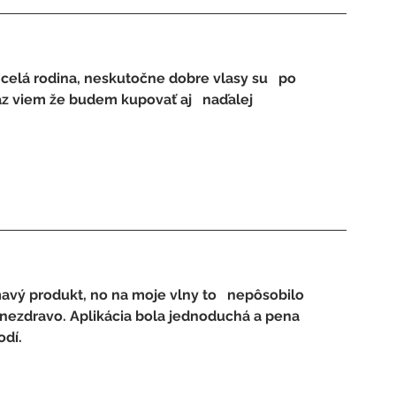
celá rodina, neskutočne dobre vlasy su   po 
raz viem že budem kupovať aj   naďalej
mavý produkt, no na moje vlny to   nepôsobilo 
i nezdravo. Aplikácia bola jednoduchá a pena 
odí.