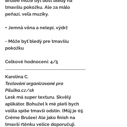
Brulee môže byť dosť bledý na 
tmavšiu pokožku. Ale za málo 
peňazí, veľa muziky.
+ Jemná vôna a nelepí, výdrž
- 
Môže byť bledý pre tmavšiu 
pokožku
Celkové hodnocení: 4/5 
Karolína C.
Testování organizované pro 
Pilulka.cz/sk
Lesk má super texturu. Skvělý 
aplikátor. Bohužel k mé pleti bych 
volila spíše tmavší odstín. (Můj je 05 
Créme Brulee) Ale jako finish na 
tmavší rtěnku velice doporučuji.