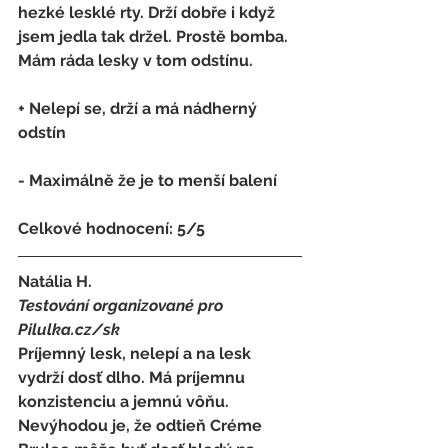
hezké lesklé rty. Drží dobře i když 
jsem jedla tak držel. Prostě bomba. 
Mám ráda lesky v tom odstínu.
+ Nelepí se, drží a má nádherný 
odstín
- 
Maximálně že je to menší balení
Celkové hodnocení: 5/5 
Natália H.
Testování organizované pro 
Pilulka.cz/sk
Príjemný lesk, nelepí a na lesk 
vydrží dosť dlho. Má príjemnu 
konzistenciu a jemnú vôňu. 
Nevýhodou je, že odtieň Créme 