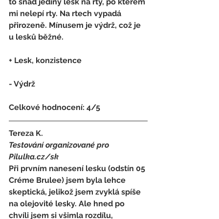
to snad jediný lesk na rty, po kterém 
mi nelepí rty. Na rtech vypadá 
přirozeně. Mínusem je výdrž, což je 
u lesků běžné.
+ Lesk, konzistence 
- 
Výdrž 
Celkové hodnocení: 4/5 
Tereza K.
Testování organizované pro 
Pilulka.cz/sk
Při prvním nanesení lesku (odstín 05 
Créme Brulee) jsem byla lehce 
skeptická, jelikož jsem zvyklá spíše 
na olejovité lesky. Ale hned po 
chvíli jsem si všimla rozdílu, 