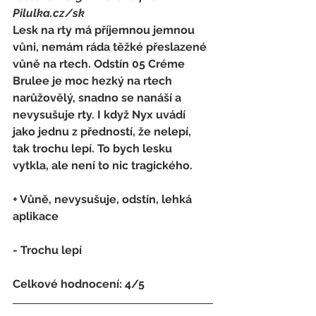
Pilulka.cz/sk
Lesk na rty má příjemnou jemnou 
vůni, nemám ráda těžké přeslazené 
vůně na rtech. Odstín 05 Créme 
Brulee je moc hezký na rtech 
narůžovělý, snadno se nanáší a 
nevysušuje rty. I když Nyx uvádí 
jako jednu z předností, že nelepí, 
tak trochu lepí. To bych lesku 
vytkla, ale není to nic tragického.
+ Vůně, nevysušuje, odstín, lehká 
aplikace
- 
Trochu lepí
Celkové hodnocení: 4/5  