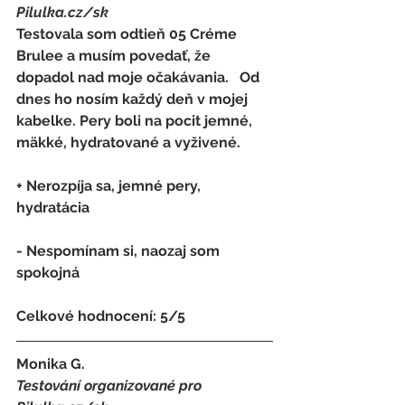
Pilulka.cz/sk
Testovala som odtieň 05 Créme 
Brulee a musím povedať, že 
dopadol nad moje očakávania.   Od 
dnes ho nosím každý deň v mojej 
kabelke. Pery boli na pocit jemné, 
mäkké, hydratované a vyživené.
+ Nerozpíja sa, jemné pery, 
hydratácia
- 
Nespomínam si, naozaj som 
spokojná
Celkové hodnocení: 5/5   
Monika G.
Testování organizované pro 