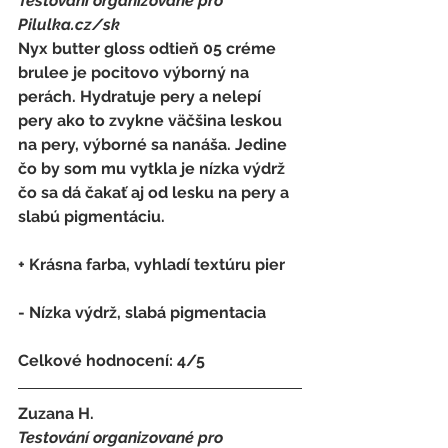
Testování organizované pro 
Pilulka.cz/sk
Nyx butter gloss odtieň 05 créme 
brulee je pocitovo výborný na 
perách. Hydratuje pery a nelepí 
pery ako to zvykne väčšina leskou 
na pery, výborné sa nanáša. Jedine 
čo by som mu vytkla je nízka výdrž 
čo sa dá čakať aj od lesku na pery a 
slabú pigmentáciu.
+ Krásna farba, vyhladí textúru pier
- 
Nízka výdrž, slabá pigmentacia
Celkové hodnocení: 4/5   
Zuzana H.
Testování organizované pro 