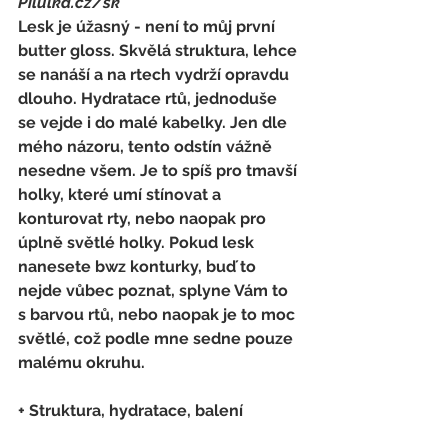
Pilulka.cz/sk
Lesk je úžasný - není to můj první 
butter gloss. Skvělá struktura, lehce 
se nanáší a na rtech vydrží opravdu 
dlouho. Hydratace rtů, jednoduše 
se vejde i do malé kabelky. Jen dle 
mého názoru, tento odstín vážně 
nesedne všem. Je to spíš pro tmavší 
holky, které umí stínovat a 
konturovat rty, nebo naopak pro 
úplně světlé holky. Pokud lesk 
nanesete bwz konturky, buď to 
nejde vůbec poznat, splyne Vám to 
s barvou rtů, nebo naopak je to moc 
světlé, což podle mne sedne pouze 
malému okruhu.
+ Struktura, hydratace, balení