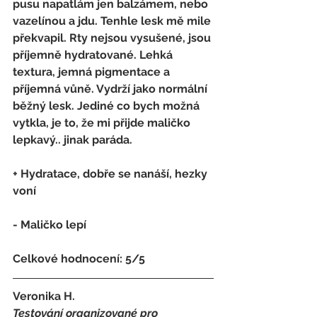
pusu napatlám jen balzámem, nebo 
vazelínou a jdu. Tenhle lesk mě mile 
překvapil. Rty nejsou vysušené, jsou 
příjemně hydratované. Lehká 
textura, jemná pigmentace a 
příjemná vůně. Vydrží jako normální 
běžný lesk. Jediné co bych možná 
vytkla, je to, že mi přijde maličko 
lepkavý.. jinak paráda.
+ Hydratace, dobře se nanáší, hezky 
voní
- 
Maličko lepí
Celkové hodnocení: 5/5 
Veronika H.
Testování organizované pro 