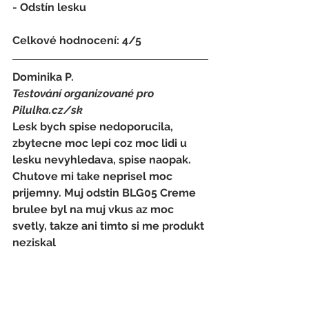
- 
Odstín lesku
Celkové hodnocení: 4/5   
Dominika P.
Testování organizované pro 
Pilulka.cz/sk
Lesk bych spise nedoporucila, 
zbytecne moc lepi coz moc lidi u 
lesku nevyhledava, spise naopak. 
Chutove mi take neprisel moc 
prijemny. Muj odstin BLG05 Creme 
brulee byl na muj vkus az moc 
svetly, takze ani timto si me produkt 
neziskal
+ Dostupnost, cena, baleni
- 
Priserne lepi