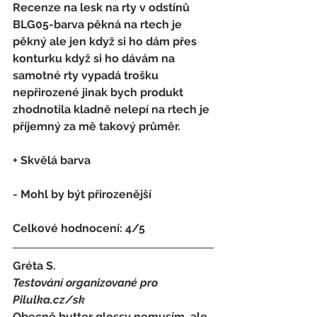
Recenze na lesk na rty v odstínů 
BLG05-barva pěkná na rtech je 
pěkný ale jen když si ho dám přes 
konturku když si ho dávám na 
samotné rty vypadá trošku 
nepřirozené jinak bych produkt 
zhodnotila kladně nelepí na rtech je 
příjemný za mě takový průměr.
+ Skvělá barva
- 
Mohl by být přirozenější
Celkové hodnocení: 4/5 
Gréta S.
Testování organizované pro 
Pilulka.cz/sk
Obecně butter glossy nemusím, ale 