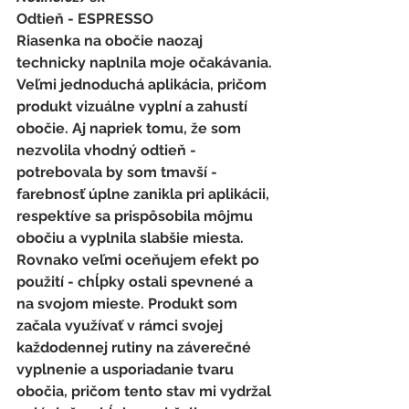
Odtieň - ESPRESSO
Riasenka na obočie naozaj 
technicky naplnila moje očakávania. 
Veľmi jednoduchá aplikácia, pričom 
produkt vizuálne vyplní a zahustí 
obočie. Aj napriek tomu, že som 
nezvolila vhodný odtieň - 
potrebovala by som tmavší - 
farebnosť úplne zanikla pri aplikácii, 
respektíve sa prispôsobila môjmu 
obočiu a vyplnila slabšie miesta. 
Rovnako veľmi oceňujem efekt po 
použití - chĺpky ostali spevnené a 
na svojom mieste. Produkt som 
začala využívať v rámci svojej 
každodennej rutiny na záverečné 
vyplnenie a usporiadanie tvaru 
obočia, pričom tento stav mi vydržal 