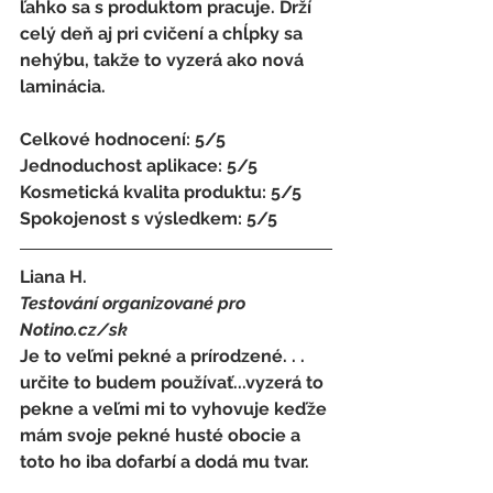
ľahko sa s produktom pracuje. Drží 
celý deň aj pri cvičení a chĺpky sa 
nehýbu, takže to vyzerá ako nová 
laminácia.
Celkové hodnocení: 5/5 
Jednoduchost aplikace: 5/5 
Kosmetická kvalita produktu: 5/5 
Spokojenost s výsledkem: 5/5
Liana H.
Testování organizované pro 
Notino.cz/sk 
Je to veľmi pekné a prírodzené. . . 
určite to budem používať...vyzerá to 
pekne a veľmi mi to vyhovuje keďže 
mám svoje pekné husté obocie a 
toto ho iba dofarbí a dodá mu tvar.