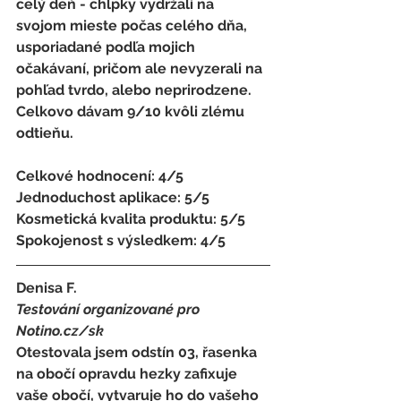
celý deň - chĺpky vydržali na 
svojom mieste počas celého dňa, 
usporiadané podľa mojich 
očakávaní, pričom ale nevyzerali na 
pohľad tvrdo, alebo neprirodzene. 
Celkovo dávam 9/10 kvôli zlému 
odtieňu.
Celkové hodnocení: 4/5 
Jednoduchost aplikace: 5/5 
Kosmetická kvalita produktu: 5/5 
Spokojenost s výsledkem: 4/5
Denisa F.
Testování organizované pro 
Notino.cz/sk 
Otestovala jsem odstín 03, řasenka 
na obočí opravdu hezky zafixuje 
vaše obočí, vytvaruje ho do vašeho 