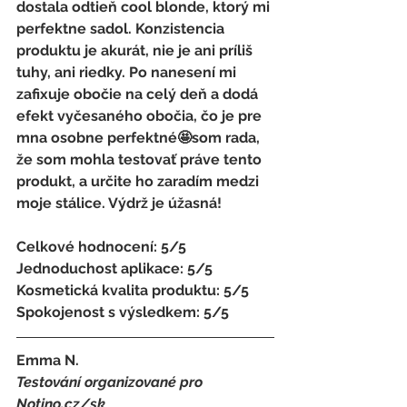
dostala odtieň cool blonde, ktorý mi 
perfektne sadol. Konzistencia 
produktu je akurát, nie je ani príliš 
tuhy, ani riedky. Po nanesení mi 
zafixuje obočie na celý deň a dodá 
efekt vyčesaného obočia, čo je pre 
mna osobne perfektné🤩som rada, 
že som mohla testovať práve tento 
produkt, a určite ho zaradím medzi 
moje stálice. Výdrž je úžasná!
Celkové hodnocení: 5/5 
Jednoduchost aplikace: 5/5 
Kosmetická kvalita produktu: 5/5 
Spokojenost s výsledkem: 5/5
Emma N.
Testování organizované pro 
Notino.cz/sk 