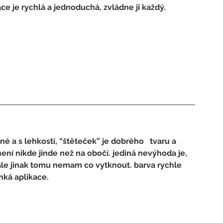
ace je rychlá a jednoduchá, zvládne ji každý.
 a s lehkostí, “štěteček” je dobrého   tvaru a 
ení nikde jinde než na obočí. jediná nevýhoda je, 
le jinak tomu nemam co vytknout. barva rychle 
hká aplikace.