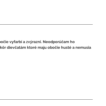
očie vyfarbí a zvýrazni. Neodporúčam ho   
 Skôr dievčatám ktoré maju obočie husté a nemusia 