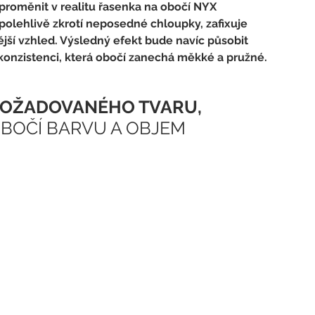
oměnit v realitu řasenka na obočí NYX 
olehlivě zkrotí neposedné chloupky, zafixuje 
ší vzhled. Výsledný efekt bude navíc působit 
konzistenci, která obočí zanechá měkké a pružné.
POŽADOVANÉHO TVARU,
BOČÍ BARVU A OBJEM