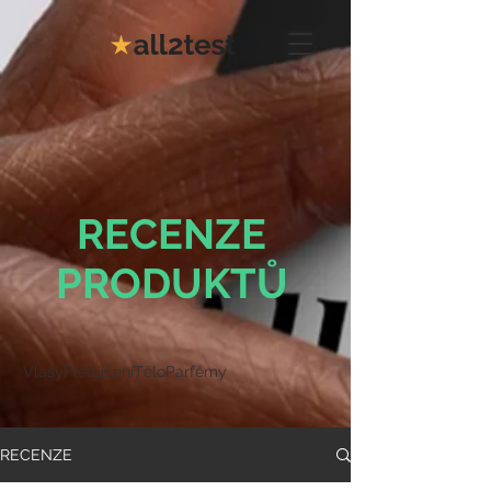
RECENZE
PRODUKTŮ
Vlasy
Pleť
Líčení
Tělo
Parfémy
RECENZE