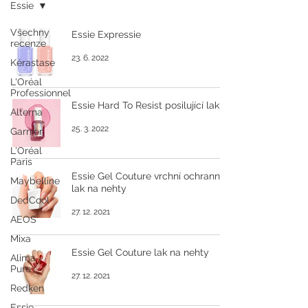
Essie
Všechny
Essie Expressie
recenze
23. 6. 2022
Kérastase
L'Oréal
Professionnel
Essie Hard To Resist posilující lak
Alterna
25. 3. 2022
Garnier
L'Oréal
Paris
Essie Gel Couture vrchní ochranný
Maybelline
lak na nehty
DedCool
27. 12. 2021
AEOS
Mixa
Essie Gel Couture lak na nehty
Alima
Pure
27. 12. 2021
Redken
Essie