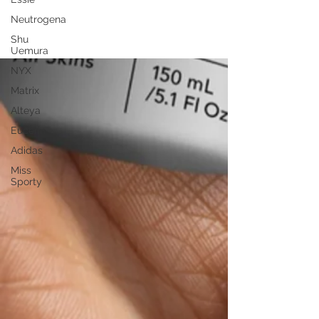
Neutrogena
Shu
Uemura
NYX
Matrix
Alteya
Eucerin
Adidas
Miss
Sporty