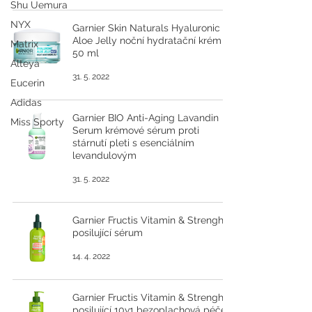
Shu Uemura
NYX
Garnier Skin Naturals Hyaluronic
Aloe Jelly noční hydratační krém
Matrix
50 ml
Alteya
31. 5. 2022
Eucerin
Adidas
Garnier BIO Anti-Aging Lavandin
Miss Sporty
Serum krémové sérum proti
stárnutí pleti s esenciálním
levandulovým
31. 5. 2022
Garnier Fructis Vitamin & Strenght
posilující sérum
14. 4. 2022
Garnier Fructis Vitamin & Strenght
posilující 10v1 bezoplachová péče