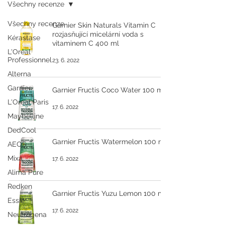
Všechny recenze
Všechny recenze
Garnier Skin Naturals Vitamin C
rozjasňující micelární voda s
Kérastase
vitaminem C 400 ml
L'Oréal
Professionnel
23. 6. 2022
Alterna
Garnier
Garnier Fructis Coco Water 100 ml
L'Oréal Paris
17. 6. 2022
Maybelline
DedCool
Garnier Fructis Watermelon 100 ml
AEOS
Mixa
17. 6. 2022
Alima Pure
Redken
Garnier Fructis Yuzu Lemon 100 ml
Essie
17. 6. 2022
Neutrogena