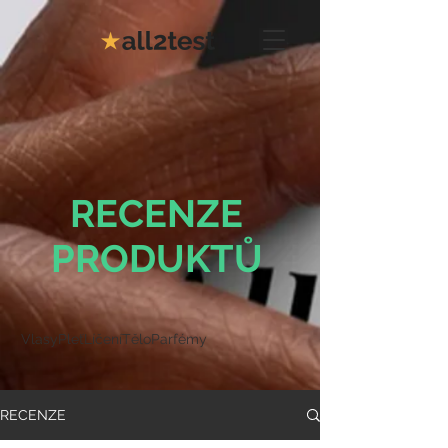
RECENZE
PRODUKTŮ
Vlasy
Pleť
Líčení
Tělo
Parfémy
RECENZE