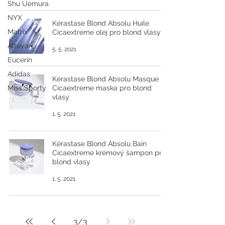
Shu Uemura
NYX
Kérastase Blond Absolu Huile
Matrix
Cicaextreme olej pro blond vlasy
Alteya
5. 5. 2021
Eucerin
Adidas
Kérastase Blond Absolu Masque
Miss Sporty
Cicaextreme maska pro blond
vlasy
1. 5. 2021
Kérastase Blond Absolu Bain
Cicaextreme krémový šampon pro
blond vlasy
1. 5. 2021
3
/
3