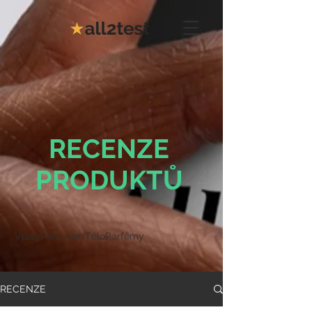
RECENZE
PRODUKTŮ
Vlasy
Pleť
Líčení
Tělo
Parfémy
RECENZE