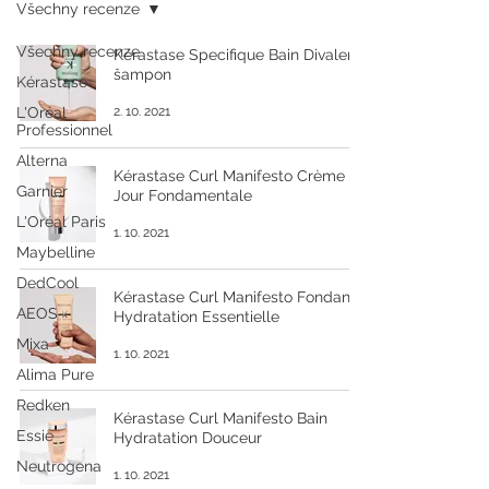
Všechny recenze
Všechny recenze
Kérastase Specifique Bain Divalent
šampon
Kérastase
L'Oréal
2. 10. 2021
Professionnel
Alterna
Kérastase Curl Manifesto Crème De
Garnier
Jour Fondamentale
L'Oréal Paris
1. 10. 2021
Maybelline
DedCool
Kérastase Curl Manifesto Fondant
AEOS
Hydratation Essentielle
Mixa
1. 10. 2021
Alima Pure
Redken
Kérastase Curl Manifesto Bain
Essie
Hydratation Douceur
Neutrogena
1. 10. 2021